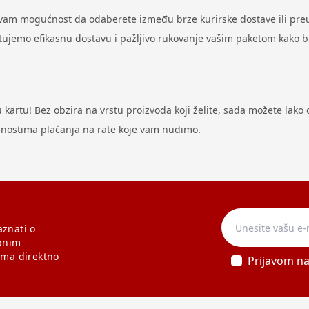
 vam mogućnost da odaberete između brze kurirske dostave ili preu
antujemo efikasnu dostavu i pažljivo rukovanje vašim paketom kako 
artu! Bez obzira na vrstu proizvoda koji želite, sada možete lako ost
odnostima plaćanja na rate koje vam nudimo.
aznati o
bnim
ama direktno
Prijavom n