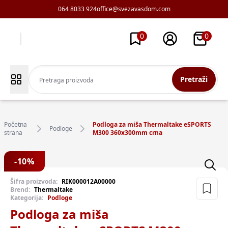
064 8033 924
office@svezavasdom.com
0
0
Pretraži
Početna
Podloga za miša Thermaltake eSPORTS
Podloge
strana
M300 360x300mm crna
-
10
%
Šifra proizvoda:
RIK000012A00000
Brend:
Thermaltake
Kategorija:
Podloge
Podloga za miša