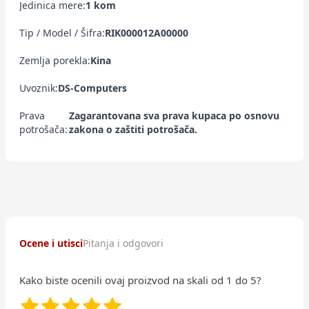
Jedinica mere:
1 kom
Tip / Model / Šifra:
RIK000012A00000
Zemlja porekla:
Kina
Uvoznik:
DS-Computers
Prava
Zagarantovana sva prava kupaca po osnovu
potrošača:
zakona o zaštiti potrošača.
Ocene i utisci
Pitanja i odgovori
Kako biste ocenili ovaj proizvod na skali od 1 do 5?