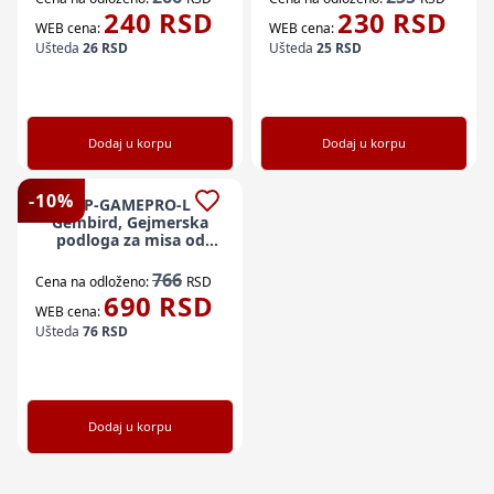
MEDIUM
240
RSD
230
RSD
WEB cena:
WEB cena:
Ušteda
26
RSD
Ušteda
25
RSD
Dodaj u korpu
Dodaj u korpu
-
10
%
MP-GAMEPRO-L
Gembird, Gejmerska
podloga za misa od
prirodne gume,
400x450mm, 3mm
766
Cena na odloženo:
RSD
LARGE
690
RSD
WEB cena:
Ušteda
76
RSD
Dodaj u korpu