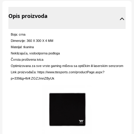
Opis proizvoda
Boja: crna
Dimenzije: 360 X 300 X 4 MM
Mateijal: tkanina
Neklizajuća, vodootporna podloga
Čvrsta prošivena ivica
Optimizovana za sve vrste gaming miševa sa optičkim ili laserskim senzorom
Link proizvođača:
https://www.ttesports.com/productPage.aspx?
p=339&g=ftr#.ZGZJmnZByUk