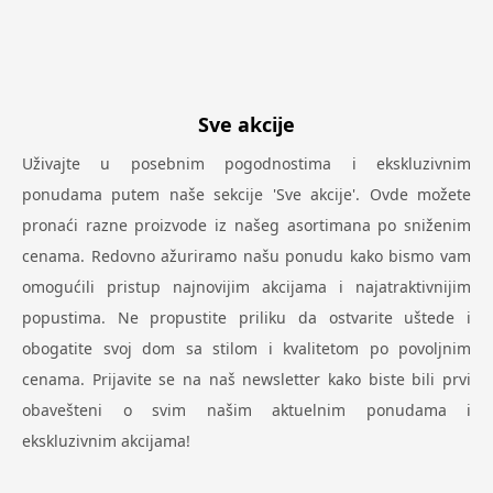
Sve akcije
Uživajte u posebnim pogodnostima i ekskluzivnim
ponudama putem naše sekcije 'Sve akcije'. Ovde možete
pronaći razne proizvode iz našeg asortimana po sniženim
cenama. Redovno ažuriramo našu ponudu kako bismo vam
omogućili pristup najnovijim akcijama i najatraktivnijim
popustima. Ne propustite priliku da ostvarite uštede i
obogatite svoj dom sa stilom i kvalitetom po povoljnim
cenama. Prijavite se na naš newsletter kako biste bili prvi
obavešteni o svim našim aktuelnim ponudama i
ekskluzivnim akcijama!