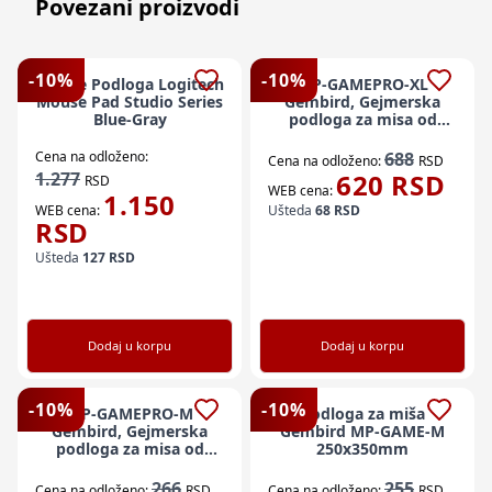
Povezani proizvodi
-
10
%
-
10
%
Mouse Podloga Logitech
MP-GAMEPRO-XL
Mouse Pad Studio Series
Gembird, Gejmerska
Blue-Gray
podloga za misa od
prirodne gume,
350x900mm, 3mm
Cena na odloženo:
688
Cena na odloženo:
RSD
EXTRA LARGE
1.277
620
RSD
RSD
WEB cena:
1.150
WEB cena:
Ušteda
68
RSD
RSD
Ušteda
127
RSD
Dodaj u korpu
Dodaj u korpu
-
10
%
-
10
%
MP-GAMEPRO-M
Podloga za miša
Gembird, Gejmerska
Gembird MP-GAME-M
podloga za misa od
250x350mm
prirodne gume,
250x350mm, 3mm
266
255
Cena na odloženo:
RSD
Cena na odloženo:
RSD