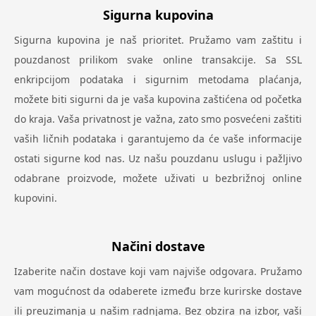
Sigurna kupovina
Sigurna kupovina je naš prioritet. Pružamo vam zaštitu i
pouzdanost prilikom svake online transakcije. Sa SSL
enkripcijom podataka i sigurnim metodama plaćanja,
možete biti sigurni da je vaša kupovina zaštićena od početka
do kraja. Vaša privatnost je važna, zato smo posvećeni zaštiti
vaših ličnih podataka i garantujemo da će vaše informacije
ostati sigurne kod nas. Uz našu pouzdanu uslugu i pažljivo
odabrane proizvode, možete uživati u bezbrižnoj online
kupovini.
Načini dostave
Izaberite način dostave koji vam najviše odgovara. Pružamo
vam mogućnost da odaberete između brze kurirske dostave
ili preuzimanja u našim radnjama. Bez obzira na izbor, vaši