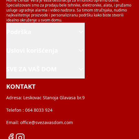
Home Centar Vera je vaša destinacija za vrhunsku opremu doma.
Specializovani smo za prodaju bele tehnike, elektronike, alata, i pružamo
usluge ugradnje alarma i video nadzora. Sa timom stručnjaka, nudimo
najkvalitetnije proizvode i personaliziranu podršku kako biste stvorili
idealno okruženje u svom domu.
Podrška
Uslovi korišćenja
SVE ZA VAŠ DOM
KONTAKT
Adresa:
Leskovac Stanoja Glavasa br.9
Telefon :
064 8033 924
Email:
office@svezavasdom.com