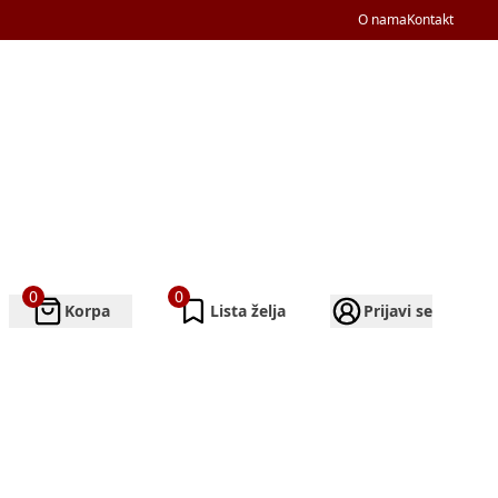
O nama
Kontakt
0
0
Korpa
Lista želja
Prijavi se