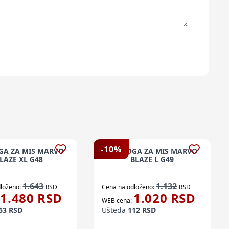
-
10
%
GA ZA MIS MARVO
PODLOGA ZA MIS MARVO
LAZE XL G48
BLAZE L G49
1.643
1.132
loženo:
RSD
Cena na odloženo:
RSD
1.480
RSD
1.020
RSD
WEB cena:
63
RSD
Ušteda
112
RSD