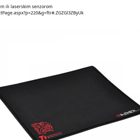
im ili laserskim senzorom
uctPage.aspx?p=220&g=ftr#.ZGZGl3ZByUk