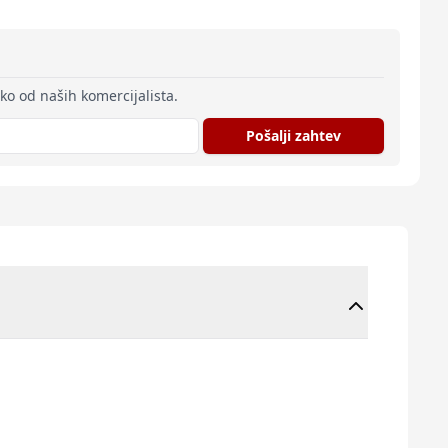
eko od naših komercijalista.
Pošalji zahtev