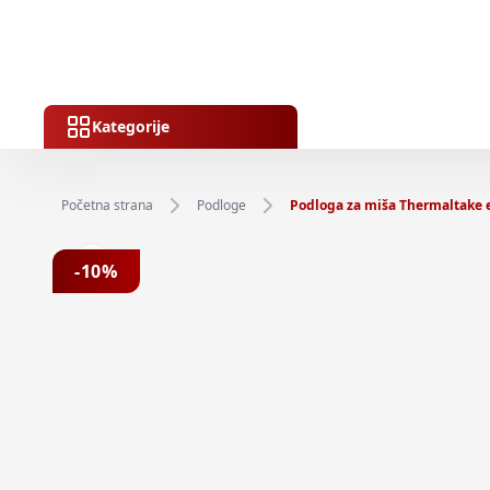
Kategorije
Početna strana
Podloge
Podloga za miša Thermaltak
Previous slide
-
10
%