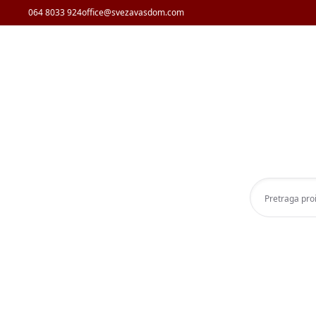
064 8033 924
office@svezavasdom.com