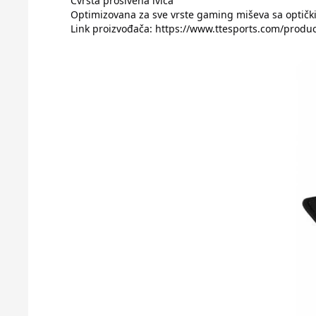
Čvrsta prošivena ivica
Optimizovana za sve vrste gaming miševa sa optičk
Link proizvođača:
https://www.ttesports.com/prod