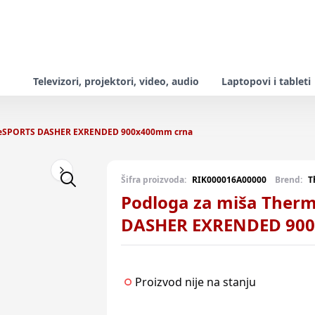
Televizori, projektori, video, audio
Laptopovi i tableti
e eSPORTS DASHER EXRENDED 900x400mm crna
Next slide
Šifra proizvoda:
RIK000016A00000
Brend:
T
Podloga za miša Ther
DASHER EXRENDED 90
Proizvod nije na stanju