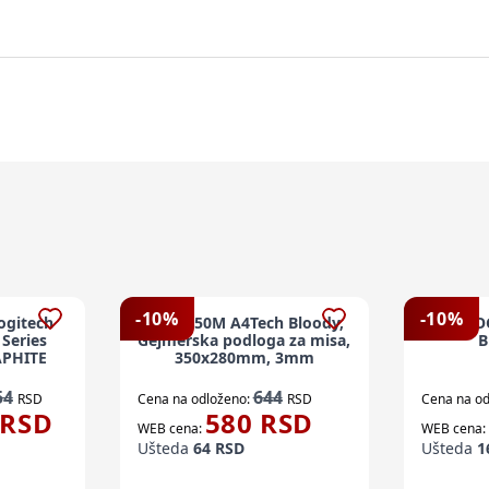
-
10
%
-
10
%
ogitech
A4-BP-50M A4Tech Bloody,
PODLO
Series
Gejmerska podloga za misa,
B
APHITE
350x280mm, 3mm
54
644
RSD
Cena na odloženo:
RSD
Cena na od
RSD
580
RSD
WEB cena:
WEB cena:
Ušteda
64
RSD
Ušteda
1