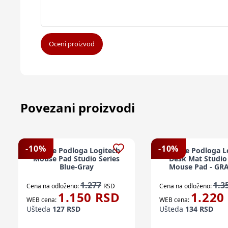
Oceni proizvod
Povezani proizvodi
-
10
%
-
10
%
Mouse Podloga Logitech
Mouse Podloga L
Mouse Pad Studio Series
Desk Mat Studio 
Blue-Gray
Mouse Pad - GR
1.277
1.3
Cena na odloženo:
RSD
Cena na odloženo:
1.150
RSD
1.220
WEB cena:
WEB cena:
Ušteda
127
RSD
Ušteda
134
RSD