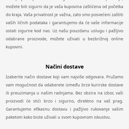
možete biti sigurni da je vaša kupovina zaštićena od početka
do kraja. Vaša privatnost je važna, zato smo posvećeni zaštiti
vaših ličnih podataka i garantujemo da će vaše informacije
ostati sigurne kod nas. Uz našu pouzdanu uslugu i pažljivo
odabrane proizvode, možete uživati u bezbrižnoj online
kupovini.
Načini dostave
Izaberite način dostave koji vam najviše odgovara. Pružamo
vam mogućnost da odaberete između brze kurirske dostave
ili preuzimanja u našim radnjama. Bez obzira na izbor, vaši
proizvodi će stići brzo i sigurno, direktno na vaš prag.
Garantujemo efikasnu dostavu i pažljivo rukovanje vašim
paketom kako biste uživali u svom kupovnom iskustvu.