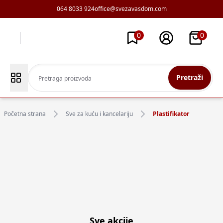
064 8033 924
office@svezavasdom.com
0
0
Pretraži
Početna strana
Sve za kuću i kancelariju
Plastifikator
Sve akcije