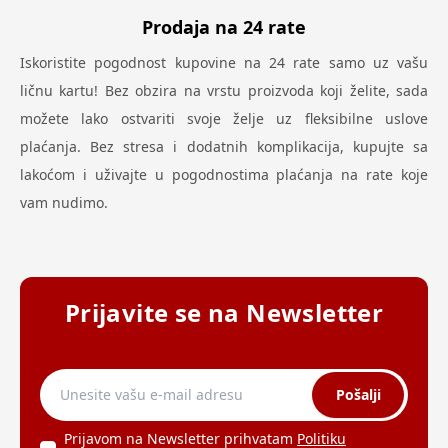
Prodaja na 24 rate
Iskoristite pogodnost kupovine na 24 rate samo uz vašu
ličnu kartu! Bez obzira na vrstu proizvoda koji želite, sada
možete lako ostvariti svoje želje uz fleksibilne uslove
plaćanja. Bez stresa i dodatnih komplikacija, kupujte sa
lakoćom i uživajte u pogodnostima plaćanja na rate koje
vam nudimo.
Prijavite se na Newsletter
Pošalji
Prijavom na Newsletter prihvatam
Politiku