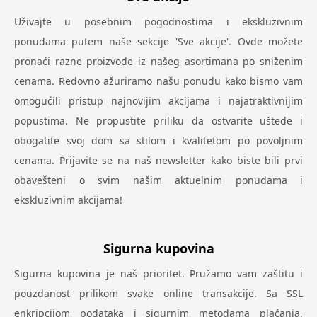
Uživajte u posebnim pogodnostima i ekskluzivnim
ponudama putem naše sekcije 'Sve akcije'. Ovde možete
pronaći razne proizvode iz našeg asortimana po sniženim
cenama. Redovno ažuriramo našu ponudu kako bismo vam
omogućili pristup najnovijim akcijama i najatraktivnijim
popustima. Ne propustite priliku da ostvarite uštede i
obogatite svoj dom sa stilom i kvalitetom po povoljnim
cenama. Prijavite se na naš newsletter kako biste bili prvi
obavešteni o svim našim aktuelnim ponudama i
ekskluzivnim akcijama!
Sigurna kupovina
Sigurna kupovina je naš prioritet. Pružamo vam zaštitu i
pouzdanost prilikom svake online transakcije. Sa SSL
enkripcijom podataka i sigurnim metodama plaćanja,