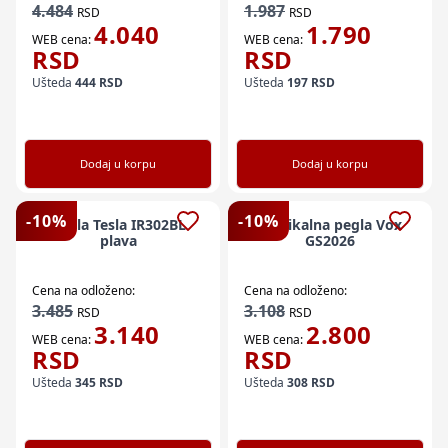
4.484
1.987
RSD
RSD
4.040
1.790
WEB cena:
WEB cena:
RSD
RSD
Ušteda
444
RSD
Ušteda
197
RSD
Dodaj u korpu
Dodaj u korpu
-
10
%
-
10
%
Pegla Tesla IR302BL
Vertikalna pegla Vox
plava
GS2026
Cena na odloženo:
Cena na odloženo:
3.485
3.108
RSD
RSD
3.140
2.800
WEB cena:
WEB cena:
RSD
RSD
Ušteda
345
RSD
Ušteda
308
RSD