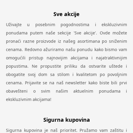
Sve akcije
Uživajte u posebnim pogodnostima i ekskluzivnim
ponudama putem naše sekcije 'Sve akcije'. Ovde možete
pronaći razne proizvode iz našeg asortimana po sniženim
cenama. Redovno ažuriramo našu ponudu kako bismo vam
omogućili pristup najnovijim akcijama i najatraktivnijim
popustima. Ne propustite priliku da ostvarite uštede i
obogatite svoj dom sa stilom i kvalitetom po povoljnim
cenama. Prijavite se na naš newsletter kako biste bili prvi
obavešteni o svim našim aktuelnim ponudama i
ekskluzivnim akcijama!
Sigurna kupovina
Sigurna kupovina je naš prioritet. Pružamo vam zaštitu i