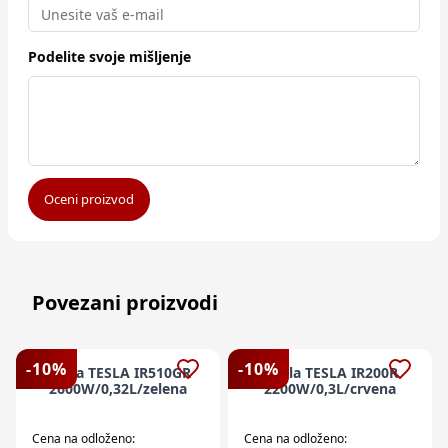
Podelite svoje mišljenje
Oceni proizvod
Povezani proizvodi
-
10
%
-
10
%
Pegla TESLA IR510GR
Pegla TESLA IR200R
2600W/0,32L/zelena
2200W/0,3L/crvena
Cena na odloženo:
Cena na odloženo: