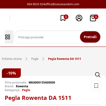
064 8033 924
office@svezavasdom.com
0
0
Pretraži
Početna strana
Pegle
Pegla Rowenta DA 1511
-
10
%
Šifra proizvoda:
MKA000135A00000
Brend:
Rowenta
Kategorija:
Pegle
Pegla Rowenta DA 1511