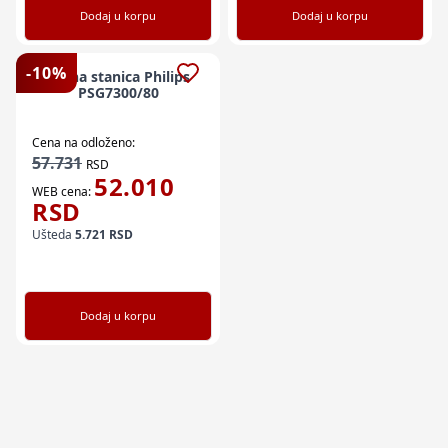
Dodaj u korpu
Dodaj u korpu
-
10
%
Parna stanica Philips
PSG7300/80
Cena na odloženo:
57.731
RSD
52.010
WEB cena:
RSD
Ušteda
5.721
RSD
Dodaj u korpu