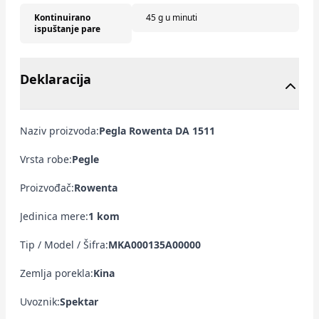
Kontinuirano
45 g u minuti
ispuštanje pare
Deklaracija
Naziv proizvoda:
Pegla Rowenta DA 1511
Vrsta robe:
Pegle
Proizvođač:
Rowenta
Jedinica mere:
1 kom
Tip / Model / Šifra:
MKA000135A00000
Zemlja porekla:
Kina
Uvoznik:
Spektar