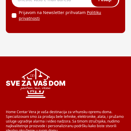
Prijavom na Newsletter prihvatam
Politiku
privatnosti
Home Centar Vera je vaša destinacija za vrhunsku opremu doma.
Specializovani smo za prodaju bele tehnike, elektronike, alata, i pružamo
usluge ugradnje alarma i video nadzora. Sa timom stručnjaka, nudimo
najkvalitetnije proizvode i personaliziranu podršku kako biste stvorili
idealno okruženje u svom domu.