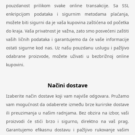
pouzdanost prilikom svake online transakcije. Sa SSL
enkripcijom podataka i sigurnim metodama plaćanja,
možete biti sigurni da je vaša kupovina zaštićena od početka
do kraja. Vaša privatnost je važna, zato smo posvećeni zaštiti
vaših ličnih podataka i garantujemo da će vaše informacije
ostati sigurne kod nas. Uz našu pouzdanu uslugu i pažljivo
odabrane proizvode, možete uživati u bezbrižnoj online
kupovini.
Načini dostave
Izaberite način dostave koji vam najviše odgovara. Pružamo
vam mogućnost da odaberete između brze kurirske dostave
ili preuzimanja u našim radnjama. Bez obzira na izbor, vaši
proizvodi će stići brzo i sigurno, direktno na vaš prag.
Garantujemo efikasnu dostavu i pažljivo rukovanje vašim