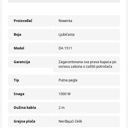
Proizvođač
Rowenta
Boja
Ljubičasta
Model
DA 1511
Garancija
Zagarantovana sva prava kupaca po
osnovu zakona o zaštiti potrošača
Tip
Putna pegla
Snaga
1000 W
Dužina kabla
2 m
Grejna ploča
Nerđajući čelik