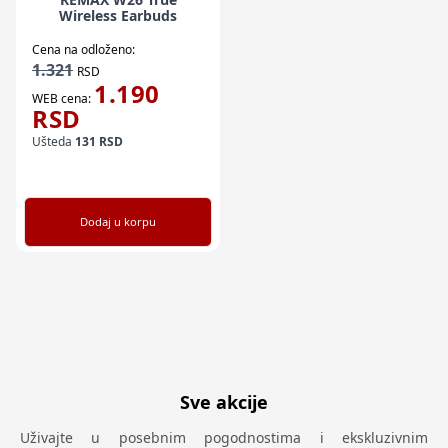
Wireless Earbuds
Cena na odloženo:
1.321
RSD
1.190
WEB cena:
RSD
Ušteda
131
RSD
Dodaj u korpu
Sve akcije
Uživajte u posebnim pogodnostima i ekskluzivnim