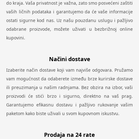
do kraja. Vaša privatnost je važna, zato smo posvećeni zaštiti
vaših ličnih podataka i garantujemo da će vaše informacije
ostati sigurne kod nas. Uz našu pouzdanu uslugu i pažljivo
odabrane proizvode, možete uživati u bezbrižnoj online
kupovini.
Načini dostave
Izaberite način dostave koji vam najviše odgovara. Pružamo
vam mogućnost da odaberete između brze kurirske dostave
ili preuzimanja u našim radnjama. Bez obzira na izbor, vaši
proizvodi će stići brzo i sigurno, direktno na vaš prag.
Garantujemo efikasnu dostavu i pažljivo rukovanje vašim
paketom kako biste uživali u svom kupovnom iskustvu.
Prodaja na 24 rate