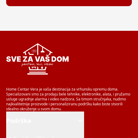
Home Centar Vera je vaša destinacija za vrhunsku opremu doma.
Specializovani smo za prodaju bele tehnike, elektronike, alata, i pružamo
usluge ugradnje alarma i video nadzora. Sa timom stručnjaka, nudimo
najkvalitetnije proizvode i personaliziranu podršku kako biste stvorili
idealno okruženje u svom domu.
Podrška