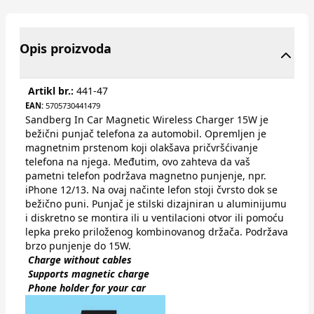
Opis proizvoda
Artikl br.:
441-47
EAN:
5705730441479
Sandberg In Car Magnetic Wireless Charger 15W je
bežični punjač telefona za automobil. Opremljen je
magnetnim prstenom koji olakšava pričvršćivanje
telefona na njega. Međutim, ovo zahteva da vaš
pametni telefon podržava magnetno punjenje, npr.
iPhone 12/13. Na ovaj načinte lefon stoji čvrsto dok se
bežično puni. Punjač je stilski dizajniran u aluminijumu
i diskretno se montira ili u ventilacioni otvor ili pomoću
lepka preko priloženog kombinovanog držača. Podržava
brzo punjenje do 15W.
Charge without cables
Supports magnetic charge
Phone holder for your car