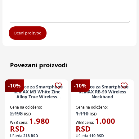
Oceni proizvod
Povezani proizvodi
-
10
%
-
10
%
Slusalice za Smartphone
Slusalice za Smartphone
REMAX M3 White Zinc
REMAX RB-S9 Wireless
Alloy True Wireless
Neckband
Stereo Earbuds
Cena na odloženo:
Cena na odloženo:
2.198
1.110
RSD
RSD
1.980
1.000
WEB cena:
WEB cena:
RSD
RSD
Ušteda
218
RSD
Ušteda
110
RSD