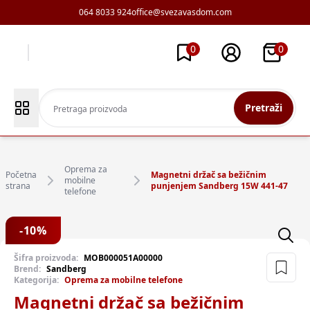
064 8033 924
office@svezavasdom.com
0
0
Pretraži
Oprema za
Početna
Magnetni držač sa bežičnim
mobilne
strana
punjenjem Sandberg 15W 441-47
telefone
-
10
%
Šifra proizvoda:
MOB000051A00000
Brend:
Sandberg
Kategorija:
Oprema za mobilne telefone
Magnetni držač sa bežičnim