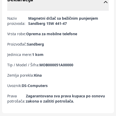
Naziv
Magnetni držač sa bežičnim punjenjem
proizvoda:
Sandberg 15W 441-47
Vrsta robe:
Oprema za mobilne telefone
Proizvođač:
Sandberg
Jedinica mere:
1 kom
Tip / Model / Šifra:
MOB000051A00000
Zemlja porekla:
Kina
Uvoznik:
DS-Computers
Prava
Zagarantovana sva prava kupaca po osnovu
potrošača:
zakona o zaštiti potrošača.