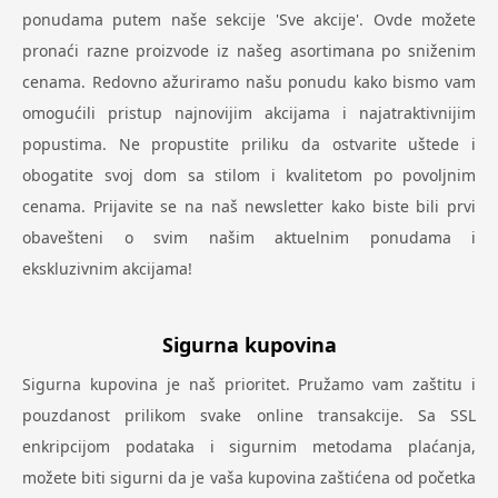
ponudama putem naše sekcije 'Sve akcije'. Ovde možete
pronaći razne proizvode iz našeg asortimana po sniženim
cenama. Redovno ažuriramo našu ponudu kako bismo vam
omogućili pristup najnovijim akcijama i najatraktivnijim
popustima. Ne propustite priliku da ostvarite uštede i
obogatite svoj dom sa stilom i kvalitetom po povoljnim
cenama. Prijavite se na naš newsletter kako biste bili prvi
obavešteni o svim našim aktuelnim ponudama i
ekskluzivnim akcijama!
Sigurna kupovina
Sigurna kupovina je naš prioritet. Pružamo vam zaštitu i
pouzdanost prilikom svake online transakcije. Sa SSL
enkripcijom podataka i sigurnim metodama plaćanja,
možete biti sigurni da je vaša kupovina zaštićena od početka