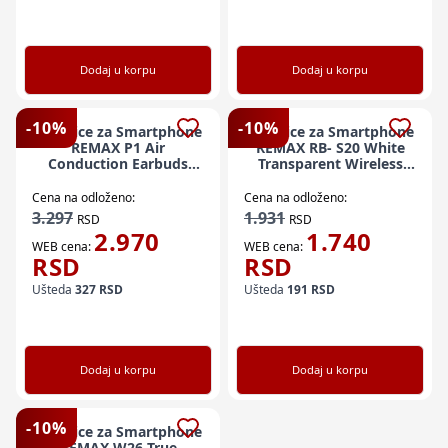
Dodaj u korpu
Dodaj u korpu
-
10
%
-
10
%
Slusalice za Smartphone
Slusalice za Smartphone
REMAX P1 Air
REMAX RB- S20 White
Conduction Earbuds
Transparent Wireless
OpenBuds
Neckband Sports
Earphone
Cena na odloženo:
Cena na odloženo:
3.297
1.931
RSD
RSD
2.970
1.740
WEB cena:
WEB cena:
RSD
RSD
Ušteda
327
RSD
Ušteda
191
RSD
Dodaj u korpu
Dodaj u korpu
-
10
%
Slusalice za Smartphone
REMAX W26 True