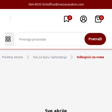
064 8033 924
office@svezavasdom.com
0
0
Pretraži
Početna strana
Sve za kuću i kancelariju
Odbojnici za vrata
Sve akcije