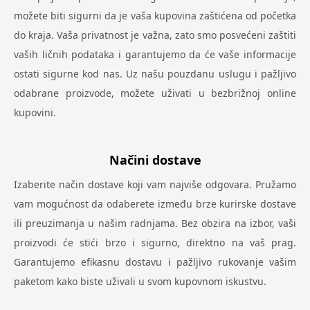
možete biti sigurni da je vaša kupovina zaštićena od početka
do kraja. Vaša privatnost je važna, zato smo posvećeni zaštiti
vaših ličnih podataka i garantujemo da će vaše informacije
ostati sigurne kod nas. Uz našu pouzdanu uslugu i pažljivo
odabrane proizvode, možete uživati u bezbrižnoj online
kupovini.
Načini dostave
Izaberite način dostave koji vam najviše odgovara. Pružamo
vam mogućnost da odaberete između brze kurirske dostave
ili preuzimanja u našim radnjama. Bez obzira na izbor, vaši
proizvodi će stići brzo i sigurno, direktno na vaš prag.
Garantujemo efikasnu dostavu i pažljivo rukovanje vašim
paketom kako biste uživali u svom kupovnom iskustvu.