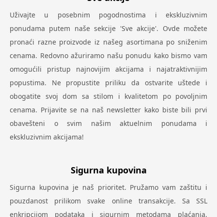
Uživajte u posebnim pogodnostima i ekskluzivnim
ponudama putem naše sekcije 'Sve akcije'. Ovde možete
pronaći razne proizvode iz našeg asortimana po sniženim
cenama. Redovno ažuriramo našu ponudu kako bismo vam
omogućili pristup najnovijim akcijama i najatraktivnijim
popustima. Ne propustite priliku da ostvarite uštede i
obogatite svoj dom sa stilom i kvalitetom po povoljnim
cenama. Prijavite se na naš newsletter kako biste bili prvi
obavešteni o svim našim aktuelnim ponudama i
ekskluzivnim akcijama!
Sigurna kupovina
Sigurna kupovina je naš prioritet. Pružamo vam zaštitu i
pouzdanost prilikom svake online transakcije. Sa SSL
enkripcijom podataka i sigurnim metodama plaćanja,