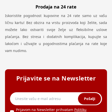
Prodaja na 24 rate
Iskoristite pogodnost kupovine na 24 rate samo uz vašu
ličnu kartu! Bez obzira na vrstu proizvoda koji želite, sada
možete lako ostvariti svoje želje uz fleksibilne uslove
plaćanja. Bez stresa i dodatnih komplikacija, kupujte sa
lakoćom i uživajte u pogodnostima plaćanja na rate koje
vam nudimo.
Prijavite se na Newsletter
Pošalji
Prijavom na Newsletter prihvatam
Politiku