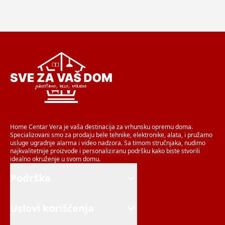
Home Centar Vera je vaša destinacija za vrhunsku opremu doma.
Specializovani smo za prodaju bele tehnike, elektronike, alata, i pružamo
usluge ugradnje alarma i video nadzora. Sa timom stručnjaka, nudimo
najkvalitetnije proizvode i personaliziranu podršku kako biste stvorili
idealno okruženje u svom domu.
Podrška
Uslovi korišćenja