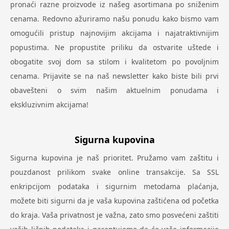
pronaći razne proizvode iz našeg asortimana po sniženim
cenama. Redovno ažuriramo našu ponudu kako bismo vam
omogućili pristup najnovijim akcijama i najatraktivnijim
popustima. Ne propustite priliku da ostvarite uštede i
obogatite svoj dom sa stilom i kvalitetom po povoljnim
cenama. Prijavite se na naš newsletter kako biste bili prvi
obavešteni o svim našim aktuelnim ponudama i
ekskluzivnim akcijama!
Sigurna kupovina
Sigurna kupovina je naš prioritet. Pružamo vam zaštitu i
pouzdanost prilikom svake online transakcije. Sa SSL
enkripcijom podataka i sigurnim metodama plaćanja,
možete biti sigurni da je vaša kupovina zaštićena od početka
do kraja. Vaša privatnost je važna, zato smo posvećeni zaštiti