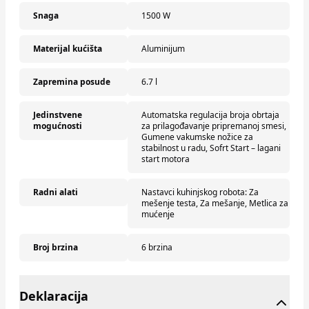
Snaga
1500 W
Materijal kućišta
Aluminijum
Zapremina posude
6.7 l
Jedinstvene
Automatska regulacija broja obrtaja
mogućnosti
za prilagođavanje pripremanoj smesi,
Gumene vakumske nožice za
stabilnost u radu, Sofrt Start – lagani
start motora
Radni alati
Nastavci kuhinjskog robota: Za
mešenje testa, Za mešanje, Metlica za
mućenje
Broj brzina
6 brzina
Deklaracija