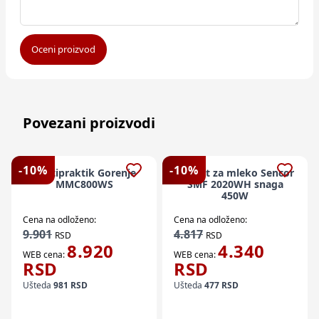
Oceni proizvod
Povezani proizvodi
-
10
%
-
10
%
Multipraktik Gorenje
Aparat za mleko Sencor
MMC800WS
SMF 2020WH snaga
450W
Cena na odloženo:
Cena na odloženo:
9.901
4.817
RSD
RSD
8.920
4.340
WEB cena:
WEB cena:
RSD
RSD
Ušteda
981
RSD
Ušteda
477
RSD