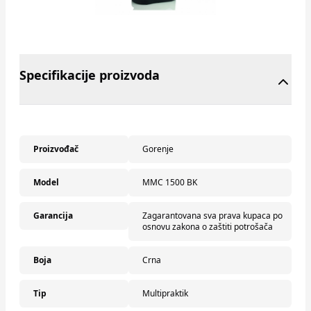
Specifikacije proizvoda
Proizvođač
Gorenje
Model
MMC 1500 BK
Garancija
Zagarantovana sva prava kupaca po
osnovu zakona o zaštiti potrošača
Boja
Crna
Tip
Multipraktik