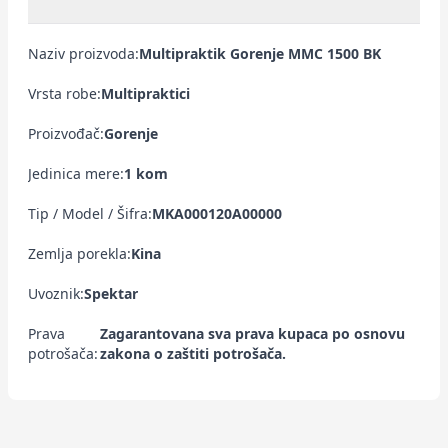
Naziv proizvoda:
Multipraktik Gorenje MMC 1500 BK
Vrsta robe:
Multipraktici
Proizvođač:
Gorenje
Jedinica mere:
1 kom
Tip / Model / Šifra:
MKA000120A00000
Zemlja porekla:
Kina
Uvoznik:
Spektar
Prava
Zagarantovana sva prava kupaca po osnovu
potrošača:
zakona o zaštiti potrošača.