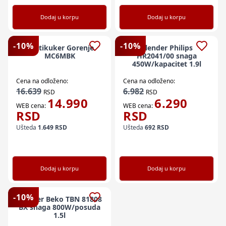
Dodaj u korpu
Dodaj u korpu
-
10
%
-
10
%
Multikuker Gorenje
Blender Philips
MC6MBK
HR2041/00 snaga
450W/kapacitet 1.9l
Cena na odloženo:
Cena na odloženo:
16.639
6.982
RSD
RSD
14.990
6.290
WEB cena:
WEB cena:
RSD
RSD
Ušteda
1.649
RSD
Ušteda
692
RSD
Dodaj u korpu
Dodaj u korpu
-
10
%
Blender Beko TBN 81808
BX snaga 800W/posuda
1.5l