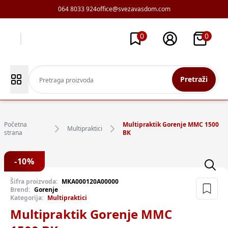
064 8033 924
office@svezavasdom.com
0
0
Pretraži
Početna
Multipraktik Gorenje MMC 1500
Multipraktici
strana
BK
-
10
%
Šifra proizvoda:
MKA000120A00000
Brend:
Gorenje
Kategorija:
Multipraktici
Multipraktik Gorenje MMC