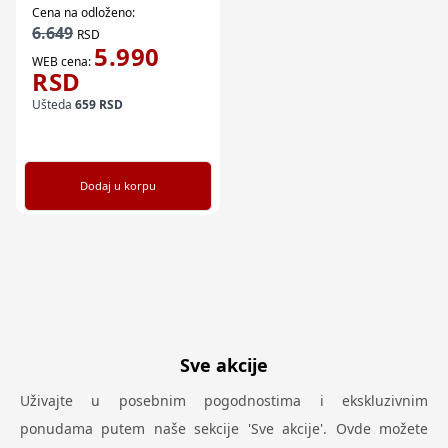
Cena na odloženo:
6.649
RSD
5.990
WEB cena:
RSD
Ušteda
659
RSD
Dodaj u korpu
Sve akcije
Uživajte u posebnim pogodnostima i ekskluzivnim
ponudama putem naše sekcije 'Sve akcije'. Ovde možete