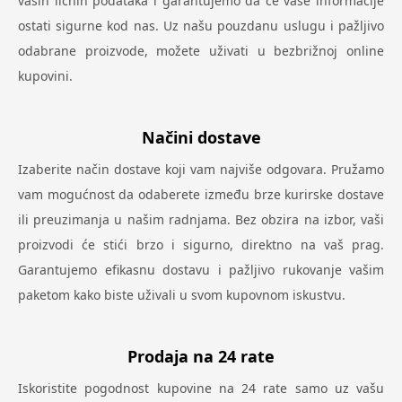
vaših ličnih podataka i garantujemo da će vaše informacije
ostati sigurne kod nas. Uz našu pouzdanu uslugu i pažljivo
odabrane proizvode, možete uživati u bezbrižnoj online
kupovini.
Načini dostave
Izaberite način dostave koji vam najviše odgovara. Pružamo
vam mogućnost da odaberete između brze kurirske dostave
ili preuzimanja u našim radnjama. Bez obzira na izbor, vaši
proizvodi će stići brzo i sigurno, direktno na vaš prag.
Garantujemo efikasnu dostavu i pažljivo rukovanje vašim
paketom kako biste uživali u svom kupovnom iskustvu.
Prodaja na 24 rate
Iskoristite pogodnost kupovine na 24 rate samo uz vašu