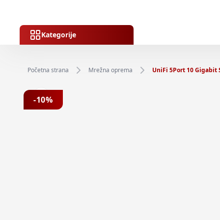
Kategorije
Početna strana
Mrežna oprema
UniFi 5Port 10 Gigabit
Previous slide
-
10
%