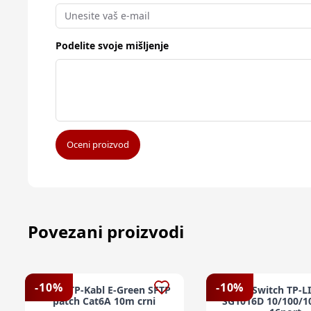
Podelite svoje mišljenje
Oceni proizvod
Povezani proizvodi
-
10
%
-
10
%
LAN UTP-Kabl E-Green SFTP
LAN Switch TP-L
patch Cat6A 10m crni
SG1016D 10/100/1