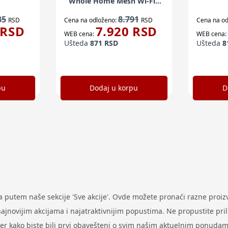
Whole Home Mesh Wi-Fi5
System (62559)
35
8.791
RSD
Cena na odloženo:
RSD
Cena na od
RSD
7.920
RSD
WEB cena:
WEB cena:
Ušteda
871
RSD
Ušteda
8
pu
Dodaj u korpu
D
putem naše sekcije 'Sve akcije'. Ovde možete pronaći razne proi
ovijim akcijama i najatraktivnijim popustima. Ne propustite prilik
ter kako biste bili prvi obavešteni o svim našim aktuelnim ponudam