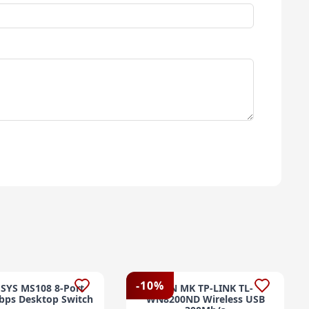
-
10
%
SYS MS108 8-Port
LAN MK TP-LINK TL-
bps Desktop Switch
WN8200ND Wireless USB