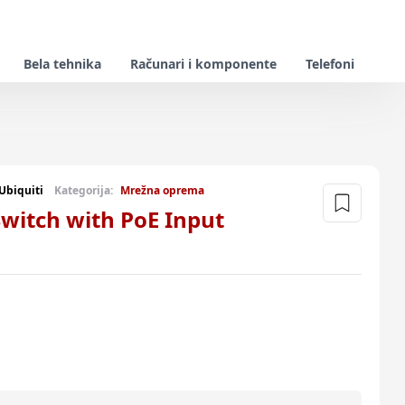
Bela tehnika
Računari i komponente
Telefoni
Ubiquiti
Kategorija:
Mrežna oprema
Switch with PoE Input