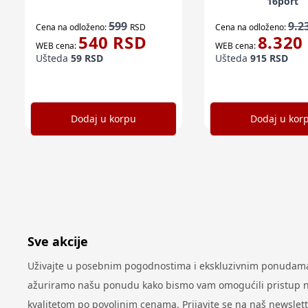
16port
599
9.2
Cena na odloženo:
RSD
Cena na odloženo:
540
RSD
8.320
WEB cena:
WEB cena:
Ušteda
59
RSD
Ušteda
915
RSD
Dodaj u korpu
Dodaj u kor
Sve akcije
Uživajte u posebnim pogodnostima i ekskluzivnim ponudama 
ažuriramo našu ponudu kako bismo vam omogućili pristup najn
kvalitetom po povoljnim cenama. Prijavite se na naš newslet