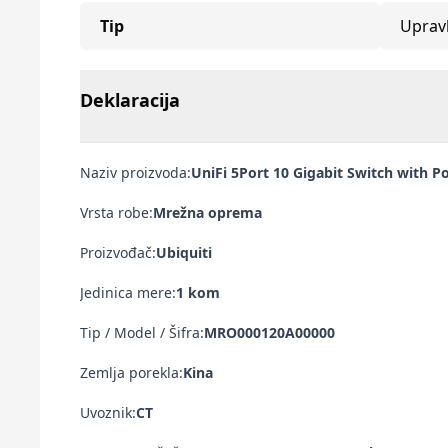
Tip
Upravl
Deklaracija
Naziv proizvoda:
UniFi 5Port 10 Gigabit Switch with 
Vrsta robe:
Mrežna oprema
Proizvođač:
Ubiquiti
Jedinica mere:
1 kom
Tip / Model / Šifra:
MRO000120A00000
Zemlja porekla:
Kina
Uvoznik:
CT