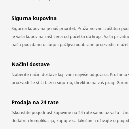
Sigurna kupovina
Sigurna kupovina je naš prioritet. Pružamo vam zaštitu i po
je vaša kupovina zaštićena od početka do kraja. Vaša privatno
našu pouzdanu uslugu i pažljivo odabrane proizvode, možete 
Načini dostave
Izaberite način dostave koji vam najviše odgovara. Pružamo
proizvodi će stići brzo i sigurno, direktno na vaš prag. Gar
Prodaja na 24 rate
Iskoristite pogodnost kupovine na 24 rate samo uz vašu ličnu k
dodatnih komplikacija, kupujte sa lakoćom i uživajte u pog