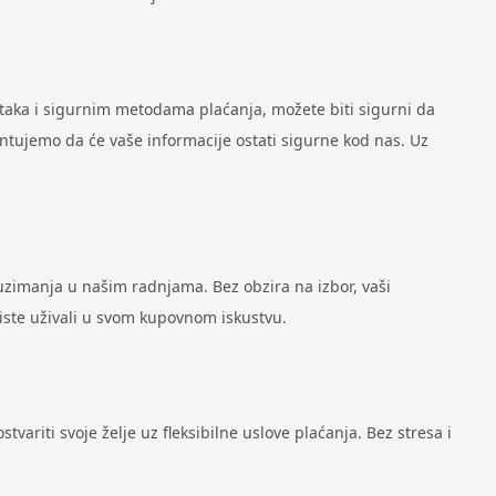
ataka i sigurnim metodama plaćanja, možete biti sigurni da
antujemo da će vaše informacije ostati sigurne kod nas. Uz
zimanja u našim radnjama. Bez obzira na izbor, vaši
biste uživali u svom kupovnom iskustvu.
variti svoje želje uz fleksibilne uslove plaćanja. Bez stresa i