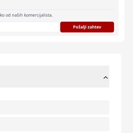
eko od naših komercijalista.
Pošalji zahtev