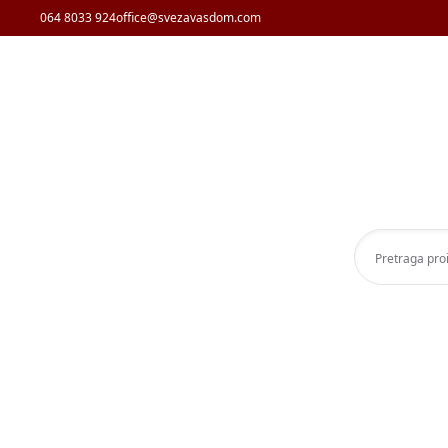
064 8033 924
office@svezavasdom.com