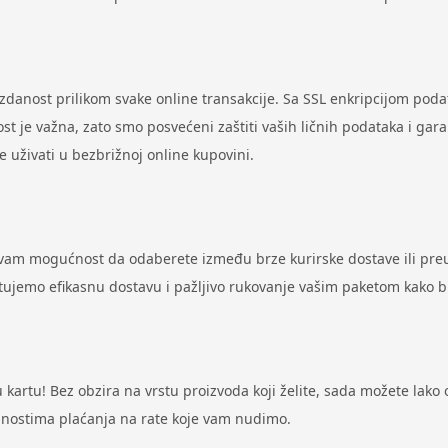
uzdanost prilikom svake online transakcije. Sa SSL enkripcijom pod
st je važna, zato smo posvećeni zaštiti vaših ličnih podataka i gar
uživati u bezbrižnoj online kupovini.
 vam mogućnost da odaberete između brze kurirske dostave ili preu
antujemo efikasnu dostavu i pažljivo rukovanje vašim paketom kako 
artu! Bez obzira na vrstu proizvoda koji želite, sada možete lako ost
odnostima plaćanja na rate koje vam nudimo.