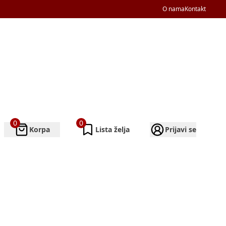
O nama
Kontakt
0
0
Korpa
Lista želja
Prijavi se