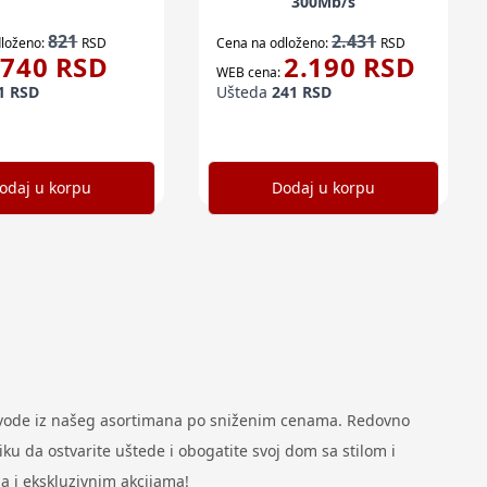
300Mb/s
821
2.431
loženo:
RSD
Cena na odloženo:
RSD
740
RSD
2.190
RSD
WEB cena:
1
RSD
Ušteda
241
RSD
odaj u korpu
Dodaj u korpu
zvode iz našeg asortimana po sniženim cenama. Redovno
u da ostvarite uštede i obogatite svoj dom sa stilom i
a i ekskluzivnim akcijama!