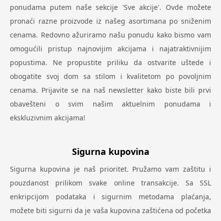
ponudama putem naše sekcije 'Sve akcije'. Ovde možete
pronaći razne proizvode iz našeg asortimana po sniženim
cenama. Redovno ažuriramo našu ponudu kako bismo vam
omogućili pristup najnovijim akcijama i najatraktivnijim
popustima. Ne propustite priliku da ostvarite uštede i
obogatite svoj dom sa stilom i kvalitetom po povoljnim
cenama. Prijavite se na naš newsletter kako biste bili prvi
obavešteni o svim našim aktuelnim ponudama i
ekskluzivnim akcijama!
Sigurna kupovina
Sigurna kupovina je naš prioritet. Pružamo vam zaštitu i
pouzdanost prilikom svake online transakcije. Sa SSL
enkripcijom podataka i sigurnim metodama plaćanja,
možete biti sigurni da je vaša kupovina zaštićena od početka