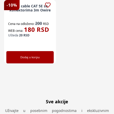
-
10
%
UTP cable CAT 5E sa
konektorima 3m Owire
200
Cena na odloženo:
RSD
180
RSD
WEB cena:
Ušteda
20
RSD
Dodaj u korpu
Sve akcije
Uživajte u posebnim pogodnostima i ekskluzivnim