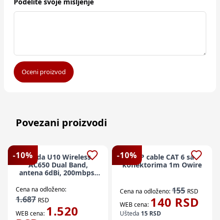
Podelite svoje mišljenje
Oceni proizvod
Povezani proizvodi
-
10
%
-
10
%
Tenda U10 Wireless
UTP cable CAT 6 sa
AC650 Dual Band,
konektorima 1m Owire
antena 6dBi, 200mbps-
2,4GHz, 433mbps-5GHz,
USB Adapter Black
Cena na odloženo:
155
Cena na odloženo:
RSD
1.687
140
RSD
RSD
WEB cena:
1.520
WEB cena:
Ušteda
15
RSD