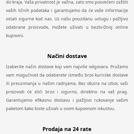
do kraja. Vaša privatnost je važna, zato smo posvećeni zaštiti
vaših ličnih podataka i garantujemo da će vaše informacije
ostati sigurne kod nas. Uz našu pouzdanu uslugu i pažljivo
odabrane proizvode, možete uživati u bezbrižnoj online
kupovini.
Načini dostave
Izaberite način dostave koji vam najviše odgovara. Pružamo
vam mogućnost da odaberete između brze kurirske dostave
ili preuzimanja u našim radnjama. Bez obzira na izbor, vaši
proizvodi će stići brzo i sigurno, direktno na vaš prag.
Garantujemo efikasnu dostavu i pažljivo rukovanje vašim
paketom kako biste uživali u svom kupovnom iskustvu.
Prodaja na 24 rate