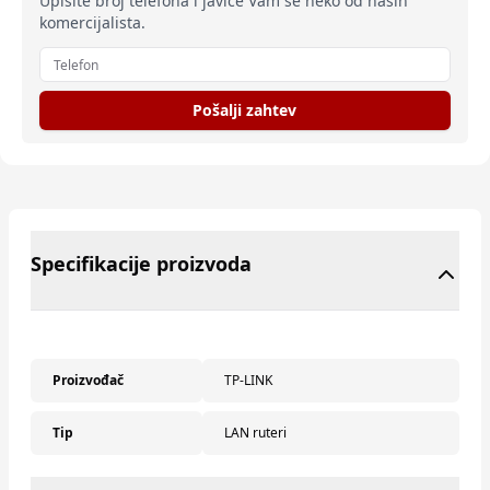
Upišite broj telefona i javiće Vam se neko od naših
komercijalista.
Pošalji zahtev
Specifikacije proizvoda
Proizvođač
TP-LINK
Tip
LAN ruteri