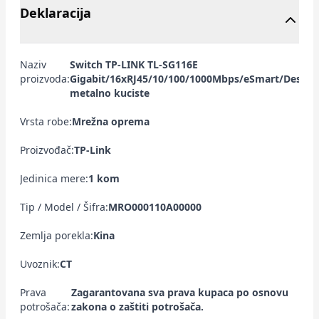
Deklaracija
Naziv
Switch TP-LINK TL-SG116E
proizvoda:
Gigabit/16xRJ45/10/100/1000Mbps/eSmart/Deskt
metalno kuciste
Vrsta robe:
Mrežna oprema
Proizvođač:
TP-Link
Jedinica mere:
1 kom
Tip / Model / Šifra:
MRO000110A00000
Zemlja porekla:
Kina
Uvoznik:
CT
Prava
Zagarantovana sva prava kupaca po osnovu
potrošača:
zakona o zaštiti potrošača.