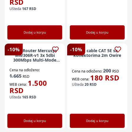
RSD
Ušteda
167
RSD
Dodaj u korpu
Dodaj u korpu
-
10
%
-
10
%
LAN Router Mercusys
UTP cable CAT 5E sa
MW306R-v1 3x 5dbi
konektorima 2m Owire
300Mbps Multi-Mode
Wireless N Router
(59373)
Cena na odloženo:
200
Cena na odloženo:
RSD
1.665
180
RSD
RSD
WEB cena:
1.500
WEB cena:
Ušteda
20
RSD
RSD
Ušteda
165
RSD
Dodaj u korpu
Dodaj u korpu