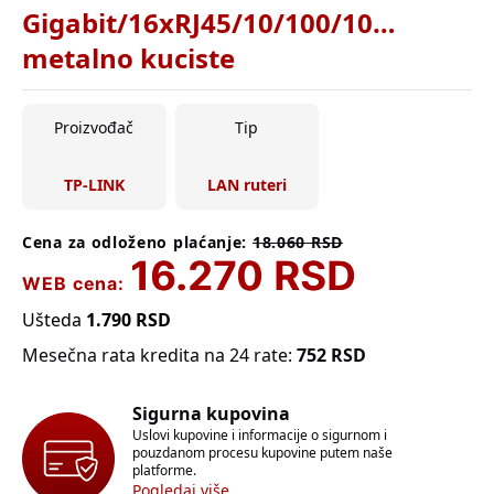
Gigabit/16xRJ45/10/100/1000Mbps
metalno kuciste
Proizvođač
Tip
TP-LINK
LAN ruteri
Cena za odloženo plaćanje:
18.060
RSD
16.270
RSD
WEB cena:
Ušteda
1.790
RSD
Mesečna rata kredita na 24 rate:
752
RSD
Sigurna kupovina
Uslovi kupovine i informacije o sigurnom i
pouzdanom procesu kupovine putem naše
platforme.
Pogledaj više