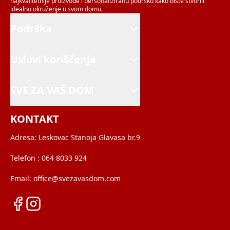
najkvalitetnije proizvode i personaliziranu podršku kako biste stvorili
idealno okruženje u svom domu.
Podrška
Uslovi korišćenja
SVE ZA VAŠ DOM
KONTAKT
Adresa:
Leskovac Stanoja Glavasa br.9
Telefon :
064 8033 924
Email:
office@svezavasdom.com