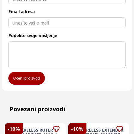
Email adresa
Podelite svoje mišljenje
Oceni proizvod
Povezani proizvodi
-
10
%
-
10
%
M. WIRELESS RUTER TP
M. WIRELESS EXTENDER