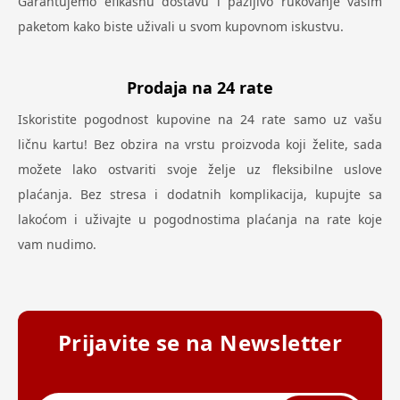
Garantujemo efikasnu dostavu i pažljivo rukovanje vašim
paketom kako biste uživali u svom kupovnom iskustvu.
Prodaja na 24 rate
Iskoristite pogodnost kupovine na 24 rate samo uz vašu
ličnu kartu! Bez obzira na vrstu proizvoda koji želite, sada
možete lako ostvariti svoje želje uz fleksibilne uslove
plaćanja. Bez stresa i dodatnih komplikacija, kupujte sa
lakoćom i uživajte u pogodnostima plaćanja na rate koje
vam nudimo.
Prijavite se na Newsletter