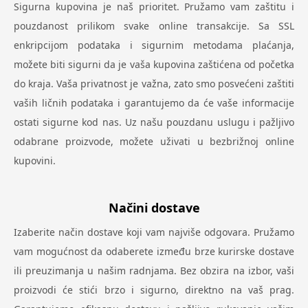
Sigurna kupovina je naš prioritet. Pružamo vam zaštitu i
pouzdanost prilikom svake online transakcije. Sa SSL
enkripcijom podataka i sigurnim metodama plaćanja,
možete biti sigurni da je vaša kupovina zaštićena od početka
do kraja. Vaša privatnost je važna, zato smo posvećeni zaštiti
vaših ličnih podataka i garantujemo da će vaše informacije
ostati sigurne kod nas. Uz našu pouzdanu uslugu i pažljivo
odabrane proizvode, možete uživati u bezbrižnoj online
kupovini.
Načini dostave
Izaberite način dostave koji vam najviše odgovara. Pružamo
vam mogućnost da odaberete između brze kurirske dostave
ili preuzimanja u našim radnjama. Bez obzira na izbor, vaši
proizvodi će stići brzo i sigurno, direktno na vaš prag.