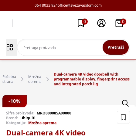
064 8033 924
office@svezavasdom.com
0
0
Pretraži
Dual-camera 4K video doorbell with
Početna
Mrežna
programmable display, fingerprint access
strana
oprema
and integrated porch lig
-
10
%
Šifra proizvoda:
MRO000085A00000
Brend:
Ubiquiti
Kategorija:
Mrežna oprema
Dual-camera 4K video