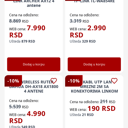
LINK ARCHER AX12 4
TP-LINK TL-WA854RE
antene
Cena na odloženo:
Cena na odloženo:
8.869
3.319
RSD
RSD
7.990
2.990
WEB cena:
WEB cena:
RSD
RSD
Ušteda
879
RSD
Ušteda
329
RSD
Dodaj u korpu
Dodaj u korpu
-
10
%
-
10
%
M. WIRELESS RUTER
M. KABL UTP LAN
DAHUA DH-AX18 AX1800
MREZNI 2M SA
4 ANTENE
KONEKTORIMA LINKOM
Cena na odloženo:
211
Cena na odloženo:
RSD
5.539
190
RSD
RSD
WEB cena:
4.990
WEB cena:
Ušteda
21
RSD
RSD
Ušteda
549
RSD