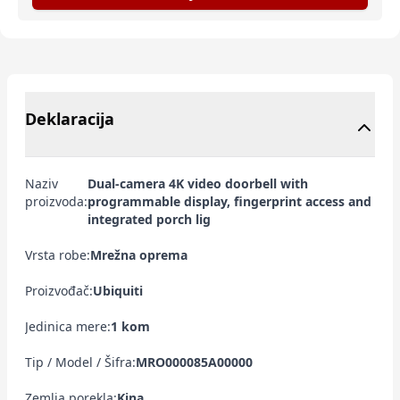
Deklaracija
Naziv
Dual-camera 4K video doorbell with
proizvoda:
programmable display, fingerprint access and
integrated porch lig
Vrsta robe:
Mrežna oprema
Proizvođač:
Ubiquiti
Jedinica mere:
1 kom
Tip / Model / Šifra:
MRO000085A00000
Zemlja porekla:
Kina