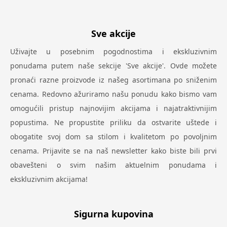
Sve akcije
Uživajte u posebnim pogodnostima i ekskluzivnim
ponudama putem naše sekcije 'Sve akcije'. Ovde možete
pronaći razne proizvode iz našeg asortimana po sniženim
cenama. Redovno ažuriramo našu ponudu kako bismo vam
omogućili pristup najnovijim akcijama i najatraktivnijim
popustima. Ne propustite priliku da ostvarite uštede i
obogatite svoj dom sa stilom i kvalitetom po povoljnim
cenama. Prijavite se na naš newsletter kako biste bili prvi
obavešteni o svim našim aktuelnim ponudama i
ekskluzivnim akcijama!
Sigurna kupovina