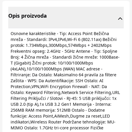
Opis proizvoda
Osnovne karakteristike - Tip: Access Point Bežična
mreža - Standardi: IPv4,IPv6,Wi-Fi 6 (802.11ax) Bežični
protok: 1.734Mbps,300Mbps,574Mbps + 2402Mbps
Frekventni opseg: 2.4GHz - 5GHz Antene - Tip: Spoljne
Broj: 4 Žična mreža - Standardi žične mreže: 1000Base-
T (Gigabit) Žični protok: 10/100/1000Mbps
(4xLAN),10/100/1000Mbps (WAN) MAC adrese -
Filtriranje: Da Ostalo: Maksimalno 64 pravila za filtere
Zaštita - WPS: Da Autentifikacije: SSH Ostalo: AI
Protection,VPN,WiFi Encryption Firewall - NAT: Da
Ostalo: Keyword Filtering,Network Service Filtering,URL
Filtering Priključci / Slotovi - RJ-45: 5 USB priključci: 1x
USB 2.0 (tip A),1x USB 3.2 Gen1 Memorija - Interna:
256MB RAM memorija: 512MB Ostalo - Dodatne
funkcije: Access Point,AiMesh,Dugme za reset,LED
indikatori,Wireless Router Podržane tehnologije: MU-
MIMO Ostalo: 1.7GHz tri-core processor Fizičke