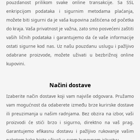
pouzdanost prilikom svake online transakcije. Sa SSL
enkripcijom podataka i sigurnim metodama plaćanja,
možete biti sigurni da je vaša kupovina zaštićena od početka
do kraja. Vaša privatnost je važna, zato smo posvećeni zaštiti
vaših ličnih podataka i garantujemo da će vaše informacije
ostati sigurne kod nas. Uz našu pouzdanu uslugu i pažljivo
odabrane proizvode, možete uživati u bezbrižnoj online
kupovini.
Načini dostave
Izaberite način dostave koji vam najviše odgovara. Pružamo
vam mogućnost da odaberete između brze kurirske dostave
ili preuzimanja u našim radnjama. Bez obzira na izbor, vaši
proizvodi će stići brzo i sigurno, direktno na vaš prag.
Garantujemo efikasnu dostavu i pažljivo rukovanje vašim
paketom kako biste uživali u svom kupovnom iskustvu.