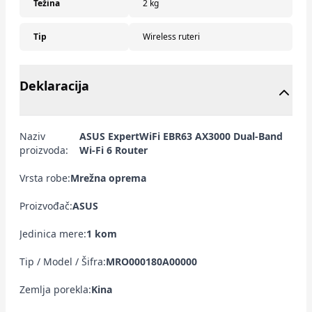
Težina
2 kg
Tip
Wireless ruteri
Deklaracija
Naziv
ASUS ExpertWiFi EBR63 AX3000 Dual-Band
proizvoda:
Wi-Fi 6 Router
Vrsta robe:
Mrežna oprema
Proizvođač:
ASUS
Jedinica mere:
1 kom
Tip / Model / Šifra:
MRO000180A00000
Zemlja porekla:
Kina