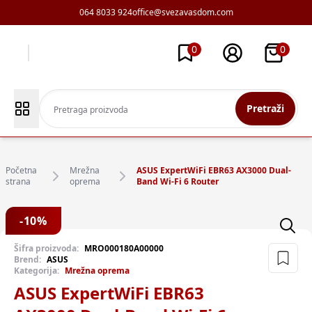
064 8033 924
office@svezavasdom.com
0
0
Pretraži
Početna
Mrežna
ASUS ExpertWiFi EBR63 AX3000 Dual-
strana
oprema
Band Wi-Fi 6 Router
-
10
%
Šifra proizvoda:
MRO000180A00000
Brend:
ASUS
Kategorija:
Mrežna oprema
ASUS ExpertWiFi EBR63