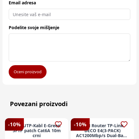
Email adresa
Podelite svoje mišljenje
Oceni proizvod
Povezani proizvodi
-
10
%
-
10
%
LAN UTP-Kabl E-Green
LAN Router TP-Link
SFTP patch Cat6A 10m
DECO E4(3-PACK)
crni
AC1200Mbp/s Dual-Band