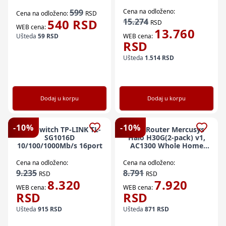
Mesh Wi-Fi System
599
Cena na odloženo:
Cena na odloženo:
RSD
540
RSD
15.274
RSD
WEB cena:
13.760
Ušteda
59
RSD
WEB cena:
RSD
Ušteda
1.514
RSD
Dodaj u korpu
Dodaj u korpu
-
10
%
-
10
%
LAN Switch TP-LINK TL-
LAN Router Mercusys
SG1016D
Halo H30G(2-pack) v1,
10/100/1000Mb/s 16port
AC1300 Whole Home
Mesh Wi-Fi5 System
(62559)
Cena na odloženo:
Cena na odloženo:
9.235
8.791
RSD
RSD
8.320
7.920
WEB cena:
WEB cena:
RSD
RSD
Ušteda
915
RSD
Ušteda
871
RSD