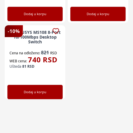
Dodaj u korpu
Dodaj u korpu
-
10
%
MERCUSYS MS108 8-Port
10/100Mbps Desktop
Switch
821
Cena na odloženo:
RSD
740
RSD
WEB cena:
Ušteda
81
RSD
Dodaj u korpu