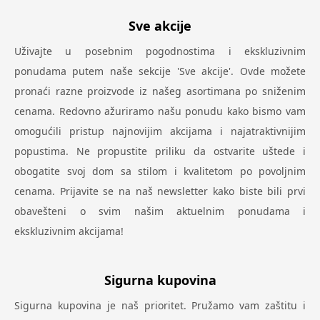
Sve akcije
Uživajte u posebnim pogodnostima i ekskluzivnim
ponudama putem naše sekcije 'Sve akcije'. Ovde možete
pronaći razne proizvode iz našeg asortimana po sniženim
cenama. Redovno ažuriramo našu ponudu kako bismo vam
omogućili pristup najnovijim akcijama i najatraktivnijim
popustima. Ne propustite priliku da ostvarite uštede i
obogatite svoj dom sa stilom i kvalitetom po povoljnim
cenama. Prijavite se na naš newsletter kako biste bili prvi
obavešteni o svim našim aktuelnim ponudama i
ekskluzivnim akcijama!
Sigurna kupovina
Sigurna kupovina je naš prioritet. Pružamo vam zaštitu i