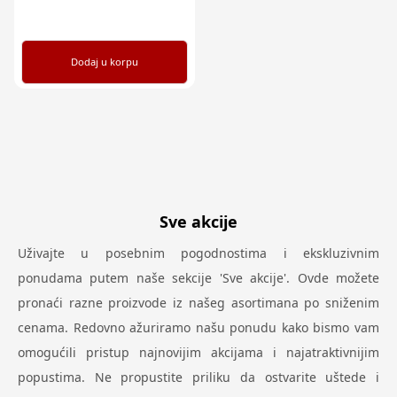
Dodaj u korpu
Sve akcije
Uživajte u posebnim pogodnostima i ekskluzivnim
ponudama putem naše sekcije 'Sve akcije'. Ovde možete
pronaći razne proizvode iz našeg asortimana po sniženim
cenama. Redovno ažuriramo našu ponudu kako bismo vam
omogućili pristup najnovijim akcijama i najatraktivnijim
popustima. Ne propustite priliku da ostvarite uštede i