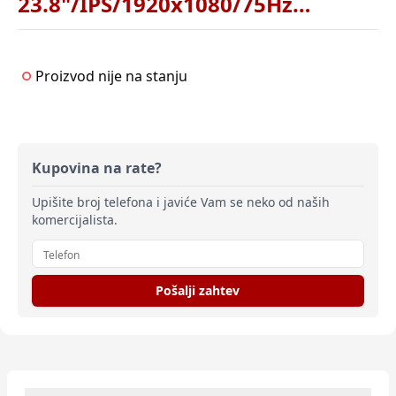
23.8"/IPS/1920x1080/75Hz/5ms/HDMI,DP,VGA/VESA/visina/3g
Proizvod nije na stanju
Kupovina na rate?
Upišite broj telefona i javiće Vam se neko od naših
komercijalista.
Pošalji zahtev