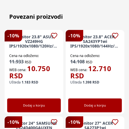
Povezani proizvodi
-
10
%
-
10
%
Monitor 23.8" ASUS
Monitor 23.8" ACER
VZ249HG
SA243YP1wi
IPS/1920x1080/120Hz/1ms
IPS/1920x1080/144Hz/1ms/V
MPRT/VGA,HDMI/VESA/Crna
UM.QS3EE.112
Cena na odloženo:
Cena na odloženo:
11.933
14.108
RSD
RSD
10.750
12.710
WEB cena:
WEB cena:
RSD
RSD
Ušteda
1.183
RSD
Ušteda
1.398
RSD
Dodaj u korpu
Dodaj u korpu
-
10
%
-
10
%
Monitor 24" SAMSUNG
Monitor 27" ACER
LS24D400GAUXEN
SA273P1wi