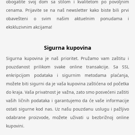
obogatite svoj dom sa stilom i kvalitetom po povoljnim
cenama. Prijavite se na naš newsletter kako biste bili prvi
obavešteni o svim našim aktuelnim ponudama i
ekskluzivnim akcijama!
Sigurna kupovina
Sigurna kupovina je naš prioritet. Pružamo vam zaštitu i
pouzdanost prilikom svake online transakcije. Sa SSL
enkripcijom podataka i sigurnim metodama plaćanja,
možete biti sigurni da je vaša kupovina zaštićena od početka
do kraja. Vaša privatnost je važna, zato smo posvećeni zaštiti
vaših ličnih podataka i garantujemo da će vaše informacije
ostati sigurne kod nas. Uz našu pouzdanu uslugu i pažljivo
odabrane proizvode, možete uživati u bezbrižnoj online
kupovini.