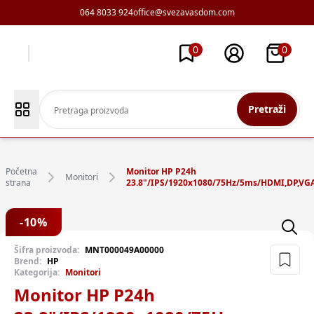
064 8033 924
office@svezavasdom.com
0
0
Pretraži
Početna
Monitor HP P24h
Monitori
strana
23.8"/IPS/1920x1080/75Hz/5ms/HDMI,DP,VGA
-
10
%
Šifra proizvoda:
MNT000049A00000
Brend:
HP
Kategorija:
Monitori
Monitor HP P24h