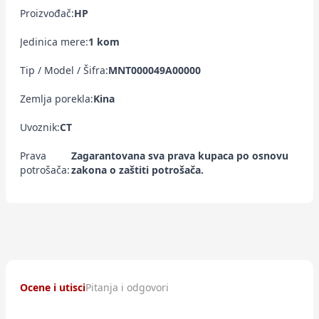
Proizvođač:
HP
Jedinica mere:
1 kom
Tip / Model / Šifra:
MNT000049A00000
Zemlja porekla:
Kina
Uvoznik:
CT
Prava
Zagarantovana sva prava kupaca po osnovu
potrošača:
zakona o zaštiti potrošača.
Ocene i utisci
Pitanja i odgovori