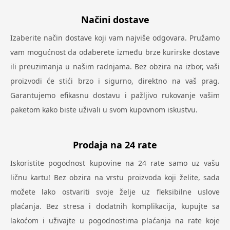
Načini dostave
Izaberite način dostave koji vam najviše odgovara. Pružamo
vam mogućnost da odaberete između brze kurirske dostave
ili preuzimanja u našim radnjama. Bez obzira na izbor, vaši
proizvodi će stići brzo i sigurno, direktno na vaš prag.
Garantujemo efikasnu dostavu i pažljivo rukovanje vašim
paketom kako biste uživali u svom kupovnom iskustvu.
Prodaja na 24 rate
Iskoristite pogodnost kupovine na 24 rate samo uz vašu
ličnu kartu! Bez obzira na vrstu proizvoda koji želite, sada
možete lako ostvariti svoje želje uz fleksibilne uslove
plaćanja. Bez stresa i dodatnih komplikacija, kupujte sa
lakoćom i uživajte u pogodnostima plaćanja na rate koje