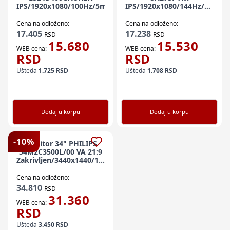
IPS/1920x1080/100Hz/5ms/HDMIx2,DP,USB/Pivot,visina/Crn
IPS/1920x1080/144Hz/1ms/V
UM.HS3EE.111
Cena na odloženo:
Cena na odloženo:
17.405
17.238
RSD
RSD
15.680
15.530
WEB cena:
WEB cena:
RSD
RSD
Ušteda
1.725
RSD
Ušteda
1.708
RSD
Dodaj u korpu
Dodaj u korpu
-
10
%
Monitor 34" PHILIPS
34M2C3500L/00 VA 21:9
Zakrivljen/3440x1440/180Hz/1ms/GtG/HDMIx2,DP/Adaptive
Sync
Cena na odloženo:
34.810
RSD
31.360
WEB cena:
RSD
Ušteda
3.450
RSD