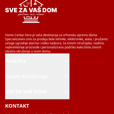
Home Centar Vera je vaša destinacija za vrhunsku opremu doma.
Specializovani smo za prodaju bele tehnike, elektronike, alata, i pružamo
usluge ugradnje alarma i video nadzora. Sa timom stručnjaka, nudimo
najkvalitetnije proizvode i personaliziranu podršku kako biste stvorili
idealno okruženje u svom domu.
Podrška
Uslovi korišćenja
SVE ZA VAŠ DOM
KONTAKT