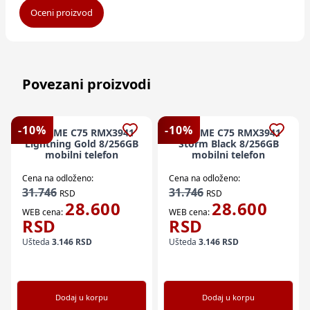
Oceni proizvod
Povezani proizvodi
-
10
%
-
10
%
REALME C75 RMX3941
REALME C75 RMX3941
Lightning Gold 8/256GB
Storm Black 8/256GB
mobilni telefon
mobilni telefon
Cena na odloženo:
Cena na odloženo:
31.746
31.746
RSD
RSD
28.600
28.600
WEB cena:
WEB cena:
RSD
RSD
Ušteda
3.146
RSD
Ušteda
3.146
RSD
Dodaj u korpu
Dodaj u korpu