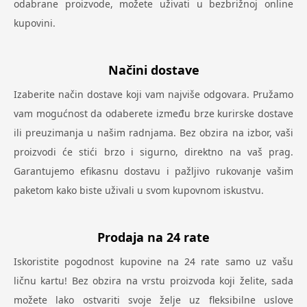
odabrane proizvode, možete uživati u bezbrižnoj online
kupovini.
Načini dostave
Izaberite način dostave koji vam najviše odgovara. Pružamo
vam mogućnost da odaberete između brze kurirske dostave
ili preuzimanja u našim radnjama. Bez obzira na izbor, vaši
proizvodi će stići brzo i sigurno, direktno na vaš prag.
Garantujemo efikasnu dostavu i pažljivo rukovanje vašim
paketom kako biste uživali u svom kupovnom iskustvu.
Prodaja na 24 rate
Iskoristite pogodnost kupovine na 24 rate samo uz vašu
ličnu kartu! Bez obzira na vrstu proizvoda koji želite, sada
možete lako ostvariti svoje želje uz fleksibilne uslove