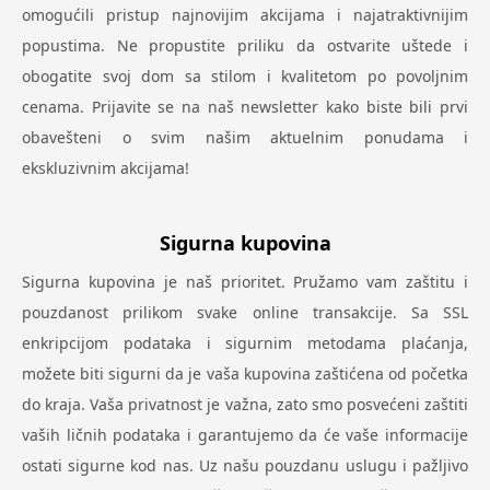
omogućili pristup najnovijim akcijama i najatraktivnijim
popustima. Ne propustite priliku da ostvarite uštede i
obogatite svoj dom sa stilom i kvalitetom po povoljnim
cenama. Prijavite se na naš newsletter kako biste bili prvi
obavešteni o svim našim aktuelnim ponudama i
ekskluzivnim akcijama!
Sigurna kupovina
Sigurna kupovina je naš prioritet. Pružamo vam zaštitu i
pouzdanost prilikom svake online transakcije. Sa SSL
enkripcijom podataka i sigurnim metodama plaćanja,
možete biti sigurni da je vaša kupovina zaštićena od početka
do kraja. Vaša privatnost je važna, zato smo posvećeni zaštiti
vaših ličnih podataka i garantujemo da će vaše informacije
ostati sigurne kod nas. Uz našu pouzdanu uslugu i pažljivo