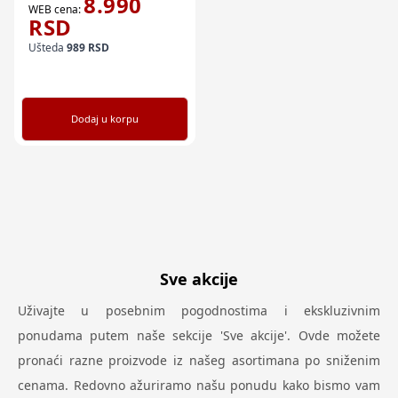
8.990
WEB cena:
RSD
Ušteda
989
RSD
Dodaj u korpu
Sve akcije
Uživajte u posebnim pogodnostima i ekskluzivnim
ponudama putem naše sekcije 'Sve akcije'. Ovde možete
pronaći razne proizvode iz našeg asortimana po sniženim
cenama. Redovno ažuriramo našu ponudu kako bismo vam