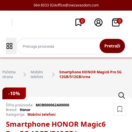
064 8033 924
office@svezavasdom.com
0
0
Pretraži
Početna
Mobilni
Smartphone HONOR Magic6 Pro 5G
strana
telefoni
12GB/512GB/crna
-
10
%
Šifra proizvoda:
MOB000062A00000
Brend:
Honor
Kategorija:
Mobilni telefoni
Smartphone HONOR Magic6