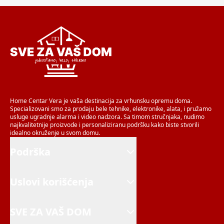
Home Centar Vera je vaša destinacija za vrhunsku opremu doma.
Specializovani smo za prodaju bele tehnike, elektronike, alata, i pružamo
usluge ugradnje alarma i video nadzora. Sa timom stručnjaka, nudimo
najkvalitetnije proizvode i personaliziranu podršku kako biste stvorili
idealno okruženje u svom domu.
Podrška
Uslovi korišćenja
SVE ZA VAŠ DOM