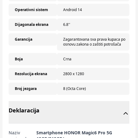
Operativni sistem
Android 14
Dijagonala ekrana
6.8''
Garancija
Zagarantovana sva prava kupaca po
osnovu zakona o zaštiti potrošača
Boja
Crna
Rezolucija ekrana
2800 x 1280
Broj jezgara
8 (Octa Core)
Deklaracija
Naziv
Smartphone HONOR Magic6 Pro 5G