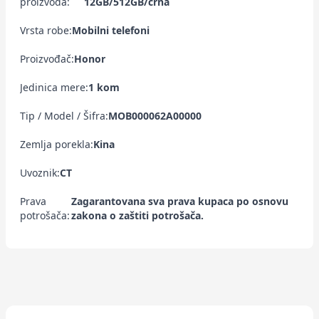
proizvoda:
12GB/512GB/crna
Vrsta robe:
Mobilni telefoni
Proizvođač:
Honor
Jedinica mere:
1 kom
Tip / Model / Šifra:
MOB000062A00000
Zemlja porekla:
Kina
Uvoznik:
CT
Prava
Zagarantovana sva prava kupaca po osnovu
potrošača:
zakona o zaštiti potrošača.