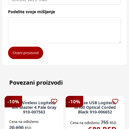
Podelite svoje mišljenje
Oceni proizvod
Povezani proizvodi
-
10
%
-
10
%
Miš Wireless Logitech
Mouse USB Logitech
MX Master 4 Pale Gray
M100 Optical Corded
910-007563
Black 910-006652
Cena na odloženo:
755
Cena na odloženo:
RSD
20.690
RSD