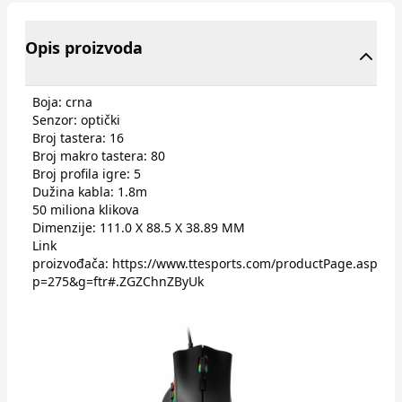
Opis proizvoda
Boja: crna
Senzor: optički
Broj tastera: 16
Broj makro tastera: 80
Broj profila igre: 5
Dužina kabla: 1.8m
50 miliona klikova
Dimenzije: 111.0 X 88.5 X 38.89 MM
Link
proizvođača:
https://www.ttesports.com/productPage.aspx?
p=275&g=ftr#.ZGZChnZByUk