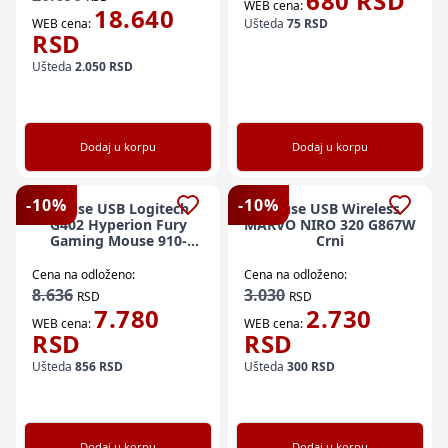
680
RSD
WEB cena:
18.640
WEB cena:
Ušteda
75
RSD
RSD
Ušteda
2.050
RSD
Dodaj u korpu
Dodaj u korpu
-
10
%
-
10
%
Mouse USB Logitech
Mouse USB Wireless
G402 Hyperion Fury
MARVO NIRO 320 G867W
Gaming Mouse 910-
Crni
004068
Cena na odloženo:
Cena na odloženo:
8.636
3.030
RSD
RSD
7.780
2.730
WEB cena:
WEB cena:
RSD
RSD
Ušteda
856
RSD
Ušteda
300
RSD
Dodaj u korpu
Dodaj u korpu