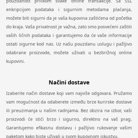
pouzdanost prilikom svake online transakcije. Sa SSL
enkripcijom podataka i sigurnim metodama plaćanja,
možete biti sigurni da je vaša kupovina zaštićena od početka
do kraja. Vaša privatnost je važna, zato smo posvećeni zaštiti
vaših ličnih podataka i garantujemo da će vaše informacije
ostati sigurne kod nas. Uz našu pouzdanu uslugu i pažljivo
odabrane proizvode, možete uživati u bezbrižnoj online
kupovini.
Načini dostave
Izaberite način dostave koji vam najviše odgovara. Pružamo
vam mogućnost da odaberete između brze kurirske dostave
ili preuzimanja u našim radnjama. Bez obzira na izbor, vaši
proizvodi će stići brzo i sigurno, direktno na vaš prag.
Garantujemo efikasnu dostavu i pažljivo rukovanje vašim
paketom kako biste uživali u svom kupovnom iskustvu.