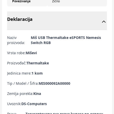
Povezivanje
Žično
Deklaracija
Naziv
Miš USB Thermaltake eSPORTS Nemesis
proizvoda:
Switch RGB
Vrsta robe:
Miševi
Proizvođač:
Thermaltake
Jedinica mere:
1 kom
Tip / Model / Šifra:
MIS000092A00000
Zemlja porekla:
Kina
Uvoznik:
DS-Computers
Prava
Zagarantovana sva prava kupaca po osnovu