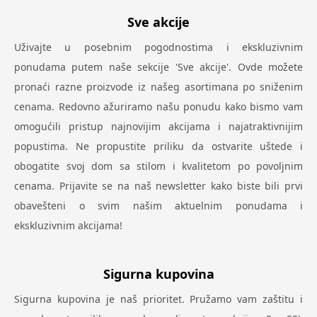
Sve akcije
Uživajte u posebnim pogodnostima i ekskluzivnim
ponudama putem naše sekcije 'Sve akcije'. Ovde možete
pronaći razne proizvode iz našeg asortimana po sniženim
cenama. Redovno ažuriramo našu ponudu kako bismo vam
omogućili pristup najnovijim akcijama i najatraktivnijim
popustima. Ne propustite priliku da ostvarite uštede i
obogatite svoj dom sa stilom i kvalitetom po povoljnim
cenama. Prijavite se na naš newsletter kako biste bili prvi
obavešteni o svim našim aktuelnim ponudama i
ekskluzivnim akcijama!
Sigurna kupovina
Sigurna kupovina je naš prioritet. Pružamo vam zaštitu i