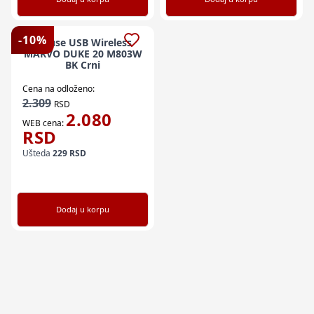
-
10
%
Mouse USB Wireless
MARVO DUKE 20 M803W
BK Crni
Cena na odloženo:
2.309
RSD
2.080
WEB cena:
RSD
Ušteda
229
RSD
Dodaj u korpu