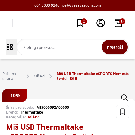
064 8033 924
office@svezavasdom.com
0
0
Pretraži
Početna
Miš USB Thermaltake eSPORTS Nemesis
Miševi
strana
Switch RGB
-
10
%
Šifra proizvoda:
MIS000092A00000
Brend:
Thermaltake
Kategorija:
Miševi
Miš USB Thermaltake