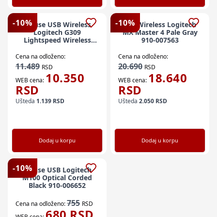
-
10
%
-
10
%
Mouse USB Wireless
Miš Wireless Logitech
Logitech G309
MX Master 4 Pale Gray
Lightspeed Wireless
910-007563
Gaming Mouse White
Cena na odloženo:
Cena na odloženo:
11.489
20.690
RSD
RSD
10.350
18.640
WEB cena:
WEB cena:
RSD
RSD
Ušteda
1.139
RSD
Ušteda
2.050
RSD
Dodaj u korpu
Dodaj u korpu
-
10
%
Mouse USB Logitech
M100 Optical Corded
Black 910-006652
755
Cena na odloženo:
RSD
680
RSD
WEB cena: