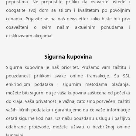
popustima. Ne propustite priliku da ostvarite uštede i
obogatite svoj dom sa stilom i kvalitetom po povoljnim
cenama. Prijavite se na naš newsletter kako biste bili prvi
obavešteni o svim našim aktuelnim ponudama i
ekskluzivnim akcijama!
Sigurna kupovina
Sigurna kupovina je naš prioritet. Pružamo vam zaštitu i
pouzdanost prilikom svake online transakcije. Sa SSL
enkripcijom podataka i sigurnim metodama plaćanja,
možete biti sigurni da je vaša kupovina zaštićena od početka
do kraja. Vaša privatnost je važna, zato smo posvećeni zaštiti
vaših ličnih podataka i garantujemo da će vaše informacije
ostati sigurne kod nas. Uz našu pouzdanu uslugu i pažljivo
odabrane proizvode, možete uživati u bezbrižnoj online
kupovini.