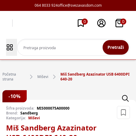
064 8033 924
office@svezavasdom.com
0
0
Pretraži
Početna
Miš Sandberg Azazinator USB 6400DPI
Miševi
strana
640-20
-
10
%
Šifra proizvoda:
MIS000075A00000
Brend:
Sandberg
Kategorija:
Miševi
Miš Sandberg Azazinator