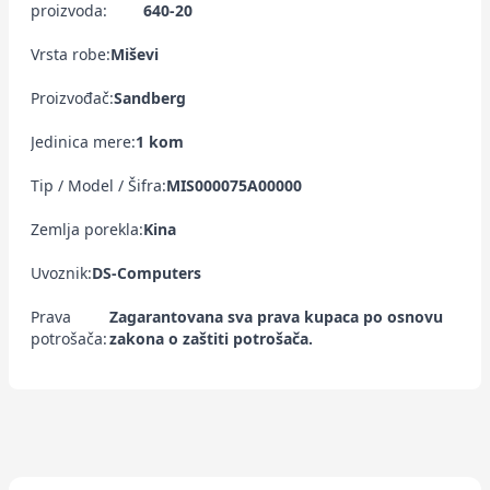
proizvoda:
640-20
Vrsta robe:
Miševi
Proizvođač:
Sandberg
Jedinica mere:
1 kom
Tip / Model / Šifra:
MIS000075A00000
Zemlja porekla:
Kina
Uvoznik:
DS-Computers
Prava
Zagarantovana sva prava kupaca po osnovu
potrošača:
zakona o zaštiti potrošača.