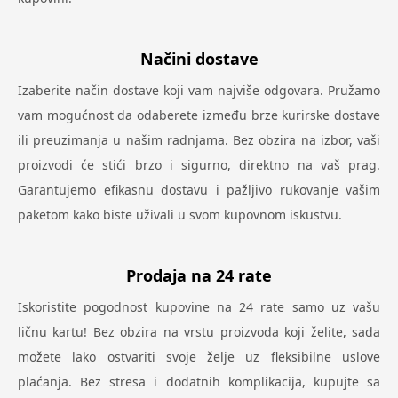
Načini dostave
Izaberite način dostave koji vam najviše odgovara. Pružamo
vam mogućnost da odaberete između brze kurirske dostave
ili preuzimanja u našim radnjama. Bez obzira na izbor, vaši
proizvodi će stići brzo i sigurno, direktno na vaš prag.
Garantujemo efikasnu dostavu i pažljivo rukovanje vašim
paketom kako biste uživali u svom kupovnom iskustvu.
Prodaja na 24 rate
Iskoristite pogodnost kupovine na 24 rate samo uz vašu
ličnu kartu! Bez obzira na vrstu proizvoda koji želite, sada
možete lako ostvariti svoje želje uz fleksibilne uslove
plaćanja. Bez stresa i dodatnih komplikacija, kupujte sa