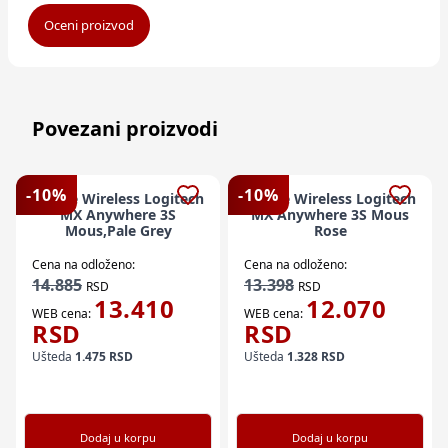
Oceni proizvod
Povezani proizvodi
-
10
%
-
10
%
Mouse Wireless Logitech
Mouse Wireless Logitech
MX Anywhere 3S
MX Anywhere 3S Mous
Mous,Pale Grey
Rose
Cena na odloženo:
Cena na odloženo:
14.885
13.398
RSD
RSD
13.410
12.070
WEB cena:
WEB cena:
RSD
RSD
Ušteda
1.475
RSD
Ušteda
1.328
RSD
Dodaj u korpu
Dodaj u korpu