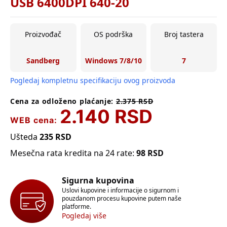
USB 6400DPI 640-20
Proizvođač
OS podrška
Broj tastera
Sandberg
Windows 7/8/10
7
Pogledaj kompletnu specifikaciju ovog proizvoda
Cena za odloženo plaćanje:
2.375
RSD
2.140
RSD
WEB cena:
Ušteda
235
RSD
Mesečna rata kredita na 24 rate:
98
RSD
Sigurna kupovina
Uslovi kupovine i informacije o sigurnom i
pouzdanom procesu kupovine putem naše
platforme.
Pogledaj više