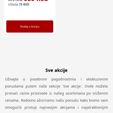
Ušteda
75
RSD
Dodaj u korpu
Sve akcije
Uživajte u posebnim pogodnostima i ekskluzivnim
ponudama putem naše sekcije 'Sve akcije'. Ovde možete
pronaći razne proizvode iz našeg asortimana po sniženim
cenama. Redovno ažuriramo našu ponudu kako bismo vam
omogućili pristup najnovijim akcijama i najatraktivnijim