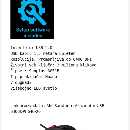
Interfejs: USB 2.0

USB kabl: 1,5 metara upleten

Rezolucija: Promenljiva do 6400 DPI

Životni vek ključa: 3 miliona klikova

Čipset: Sunplus 6651B

Tip prekidača: Huano

7 dugmadi

Višebojno LED svetlo
Link proizvođača :
Miš Sandberg Azazinator USB
6400DPI 640-20