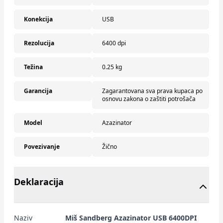
Konekcija
USB
Rezolucija
6400 dpi
Težina
0.25 kg
Garancija
Zagarantovana sva prava kupaca po
osnovu zakona o zaštiti potrošača
Model
Azazinator
Povezivanje
Žično
Deklaracija
Naziv
Miš Sandberg Azazinator USB 6400DPI