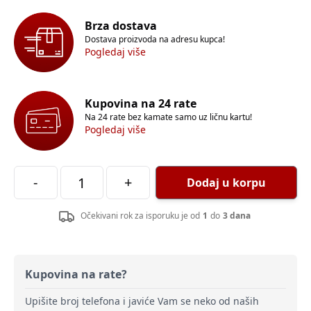
Brza dostava
Dostava proizvoda na adresu kupca!
Pogledaj više
Kupovina na 24 rate
Na 24 rate bez kamate samo uz ličnu kartu!
Pogledaj više
-
+
Dodaj u korpu
Očekivani rok za isporuku je od
1
do
3 dana
Kupovina na rate?
Upišite broj telefona i javiće Vam se neko od naših