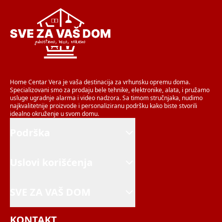
Home Centar Vera je vaša destinacija za vrhunsku opremu doma.
Specializovani smo za prodaju bele tehnike, elektronike, alata, i pružamo
usluge ugradnje alarma i video nadzora. Sa timom stručnjaka, nudimo
najkvalitetnije proizvode i personaliziranu podršku kako biste stvorili
idealno okruženje u svom domu.
Podrška
Uslovi korišćenja
SVE ZA VAŠ DOM
KONTAKT