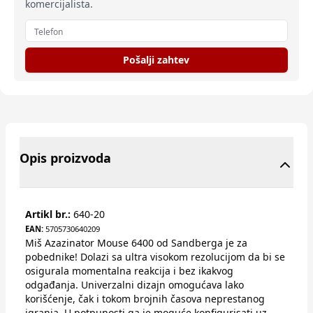
komercijalista.
Pošalji zahtev
Opis proizvoda
Artikl br.:
640-20
EAN:
5705730640209
Miš Azazinator Mouse 6400 od Sandberga je za
pobednike! Dolazi sa ultra visokom rezolucijom da bi se
osigurala momentalna reakcija i bez ikakvog
odgađanja. Univerzalni dizajn omogućava lako
korišćenje, čak i tokom brojnih časova neprestanog
igranja. U potpunosti ga je moguće konfigurisati uz