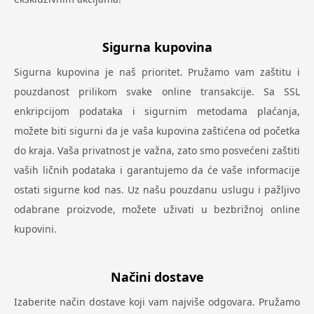
Sigurna kupovina
Sigurna kupovina je naš prioritet. Pružamo vam zaštitu i
pouzdanost prilikom svake online transakcije. Sa SSL
enkripcijom podataka i sigurnim metodama plaćanja,
možete biti sigurni da je vaša kupovina zaštićena od početka
do kraja. Vaša privatnost je važna, zato smo posvećeni zaštiti
vaših ličnih podataka i garantujemo da će vaše informacije
ostati sigurne kod nas. Uz našu pouzdanu uslugu i pažljivo
odabrane proizvode, možete uživati u bezbrižnoj online
kupovini.
Načini dostave
Izaberite način dostave koji vam najviše odgovara. Pružamo