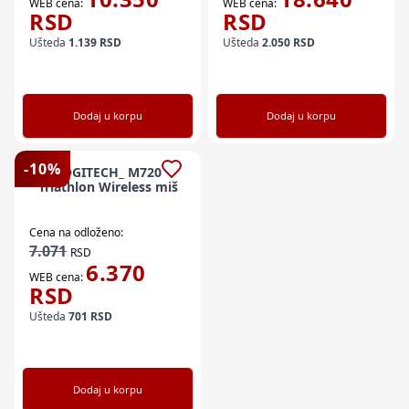
WEB cena:
WEB cena:
RSD
RSD
Ušteda
1.139
RSD
Ušteda
2.050
RSD
Dodaj u korpu
Dodaj u korpu
-
10
%
LOGITECH_ M720
Triathlon Wireless miš
Cena na odloženo:
7.071
RSD
6.370
WEB cena:
RSD
Ušteda
701
RSD
Dodaj u korpu