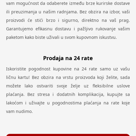
vam mogućnost da odaberete između brze kurirske dostave
ili preuzimanja u našim radnjama. Bez obzira na izbor, vaši
proizvodi će stići brzo i sigurno, direktno na vaš prag.
Garantujemo efikasnu dostavu i pažljivo rukovanje vašim
paketom kako biste uživali u svom kupovnom iskustvu.
Prodaja na 24 rate
Iskoristite pogodnost kupovine na 24 rate samo uz vašu
ličnu kartu! Bez obzira na vrstu proizvoda koji želite, sada
možete lako ostvariti svoje želje uz fleksibilne uslove
plaćanja. Bez stresa i dodatnih komplikacija, kupujte sa
lakoćom i uživajte u pogodnostima plaćanja na rate koje
vam nudimo.