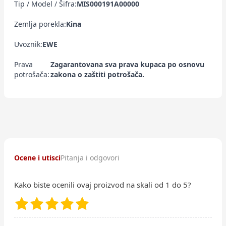
Tip / Model / Šifra:
MIS000191A00000
Zemlja porekla:
Kina
Uvoznik:
EWE
Prava
Zagarantovana sva prava kupaca po osnovu
potrošača:
zakona o zaštiti potrošača.
Ocene i utisci
Pitanja i odgovori
Kako biste ocenili ovaj proizvod na skali od 1 do 5?