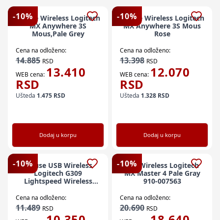
-
10
%
-
10
%
Mouse Wireless Logitech
Mouse Wireless Logitech
MX Anywhere 3S
MX Anywhere 3S Mous
Mous,Pale Grey
Rose
Cena na odloženo:
Cena na odloženo:
14.885
13.398
RSD
RSD
13.410
12.070
WEB cena:
WEB cena:
RSD
RSD
Ušteda
1.475
RSD
Ušteda
1.328
RSD
Dodaj u korpu
Dodaj u korpu
-
10
%
-
10
%
Mouse USB Wireless
Miš Wireless Logitech
Logitech G309
MX Master 4 Pale Gray
Lightspeed Wireless
910-007563
Gaming Mouse White
Cena na odloženo:
Cena na odloženo:
11.489
20.690
RSD
RSD
10.350
18.640