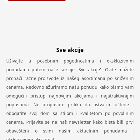
Sve akcije
Uživajte u posebnim pogodnostima i ekskluzivnim
ponudama putem naše sekcije 'Sve akcije'. Ovde možete
pronaći razne proizvode iz našeg asortimana po sniženim
cenama. Redovno ažuriramo našu ponudu kako bismo vam
omogućili pristup najnovijim akcijama i najatraktivnijim
popustima. Ne propustite priliku da ostvarite uštede i
obogatite svoj dom sa stilom i kvalitetom po povoljnim
cenama. Prijavite se na naš newsletter kako biste bili prvi
obavešteni o svim našim aktuelnim ponudama i
ekskluzivnim akcijama!