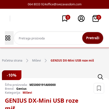
064 8033 924
office@svezavasdom.com
0
0
Pretraži
Početna strana
Miševi
GENIUS DX-Mini USB roze miš
-
10
%
Šifra proizvoda:
MIS000191A00000
Brend:
Genius
Kategorija:
Miševi
GENIUS DX-Mini USB roze
miš