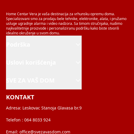
Home Centar Vera je vaša destinacija za vrhunsku opremu doma.
Specializovani smo za prodaju bele tehnike, elektronike, alata, i pružamo
usluge ugradnje alarma i video nadzora. Sa timom stručnjaka, nudimo
najkvalitetnije proizvode i personaliziranu podršku kako biste stvorili
idealno okruženje u svom domu.
Podrška
Uslovi korišćenja
SVE ZA VAŠ DOM
KONTAKT
Adresa:
Leskovac Stanoja Glavasa br.9
Telefon :
064 8033 924
Email:
office@svezavasdom.com