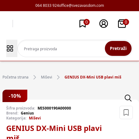
064 8033 924
office@svezavasdom.com
0
0
Pretraži
Početna strana
Miševi
GENIUS DX-Mini USB plavi miš
-
10
%
Šifra proizvoda:
MIS000190A00000
Brend:
Genius
Kategorija:
Miševi
GENIUS DX-Mini USB plavi
miš