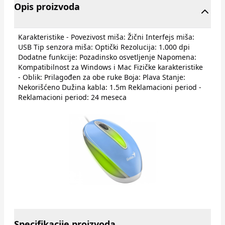
Opis proizvoda
Karakteristike - Povezivost miša: Žični Interfejs miša:
USB Tip senzora miša: Optički Rezolucija: 1.000 dpi
Dodatne funkcije: Pozadinsko osvetljenje Napomena:
Kompatibilnost za Windows i Mac Fizičke karakteristike
- Oblik: Prilagođen za obe ruke Boja: Plava Stanje:
Nekorišćeno Dužina kabla: 1.5m Reklamacioni period -
Reklamacioni period: 24 meseca
Specifikacije proizvoda