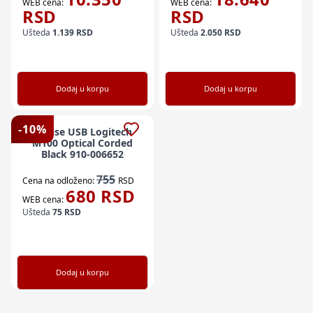
WEB cena:
WEB cena:
RSD
RSD
Ušteda
1.139
RSD
Ušteda
2.050
RSD
Dodaj u korpu
Dodaj u korpu
-
10
%
Mouse USB Logitech
M100 Optical Corded
Black 910-006652
755
Cena na odloženo:
RSD
680
RSD
WEB cena:
Ušteda
75
RSD
Dodaj u korpu