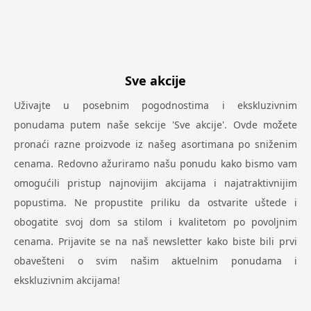
Sve akcije
Uživajte u posebnim pogodnostima i ekskluzivnim
ponudama putem naše sekcije 'Sve akcije'. Ovde možete
pronaći razne proizvode iz našeg asortimana po sniženim
cenama. Redovno ažuriramo našu ponudu kako bismo vam
omogućili pristup najnovijim akcijama i najatraktivnijim
popustima. Ne propustite priliku da ostvarite uštede i
obogatite svoj dom sa stilom i kvalitetom po povoljnim
cenama. Prijavite se na naš newsletter kako biste bili prvi
obavešteni o svim našim aktuelnim ponudama i
ekskluzivnim akcijama!