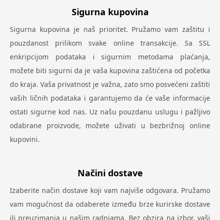
Sigurna kupovina
Sigurna kupovina je naš prioritet. Pružamo vam zaštitu i
pouzdanost prilikom svake online transakcije. Sa SSL
enkripcijom podataka i sigurnim metodama plaćanja,
možete biti sigurni da je vaša kupovina zaštićena od početka
do kraja. Vaša privatnost je važna, zato smo posvećeni zaštiti
vaših ličnih podataka i garantujemo da će vaše informacije
ostati sigurne kod nas. Uz našu pouzdanu uslugu i pažljivo
odabrane proizvode, možete uživati u bezbrižnoj online
kupovini.
Načini dostave
Izaberite način dostave koji vam najviše odgovara. Pružamo
vam mogućnost da odaberete između brze kurirske dostave
ili preuzimanja u našim radnjama. Bez obzira na izbor, vaši