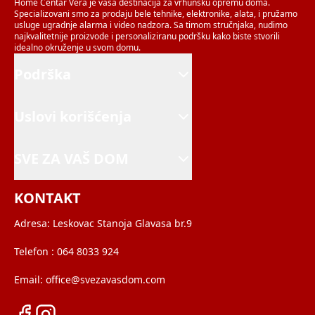
Home Centar Vera je vaša destinacija za vrhunsku opremu doma.
Specializovani smo za prodaju bele tehnike, elektronike, alata, i pružamo
usluge ugradnje alarma i video nadzora. Sa timom stručnjaka, nudimo
najkvalitetnije proizvode i personaliziranu podršku kako biste stvorili
idealno okruženje u svom domu.
Podrška
Uslovi korišćenja
SVE ZA VAŠ DOM
KONTAKT
Adresa:
Leskovac Stanoja Glavasa br.9
Telefon :
064 8033 924
Email:
office@svezavasdom.com