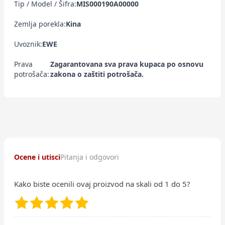
Tip / Model / Šifra:
MIS000190A00000
Zemlja porekla:
Kina
Uvoznik:
EWE
Prava
Zagarantovana sva prava kupaca po osnovu
potrošača:
zakona o zaštiti potrošača.
Ocene i utisci
Pitanja i odgovori
Kako biste ocenili ovaj proizvod na skali od 1 do 5?