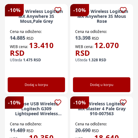
-
10
%
-
10
%
Mouse Wireless Logitech
Mouse Wireless Logitech
MX Anywhere 3S
MX Anywhere 3S Mous
Mous,Pale Grey
Rose
Cena na odloženo:
Cena na odloženo:
14.885
13.398
RSD
RSD
13.410
12.070
WEB cena:
WEB cena:
RSD
RSD
Ušteda
1.475
RSD
Ušteda
1.328
RSD
Dodaj u korpu
Dodaj u korpu
-
10
%
-
10
%
Mouse USB Wireless
Miš Wireless Logitech
Logitech G309
MX Master 4 Pale Gray
Lightspeed Wireless
910-007563
Gaming Mouse White
Cena na odloženo:
Cena na odloženo:
11.489
20.690
RSD
RSD
10.350
18.640