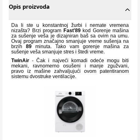
Opis proizvoda
Da li ste u konstantnoj žurbi i nemate vremena
nizašta? Brzi program
Fast'89
kod Gorenje mašina
za sušenje veša je dizajniran baš sa ovim na umu.
Ovaj program značajno smanjuje vreme sušenja na
brzih
89
minuta. Tako vam gorenje mašina za
sušenje veša smanjuje stres i štedi vreme.
TwinAir
- Čak i najveći komadi odeće mogu biti
mekani, ravnomerno osušeni i manje zgužvani,
pravo iz mašine zahvaljujući ovom patentiranom
sistemu dvostruke ventilacije.