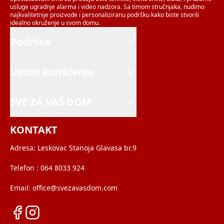
usluge ugradnje alarma i video nadzora. Sa timom stručnjaka, nudimo
najkvalitetnije proizvode i personaliziranu podršku kako biste stvorili
idealno okruženje u svom domu.
Podrška
Uslovi korišćenja
SVE ZA VAŠ DOM
KONTAKT
Adresa:
Leskovac Stanoja Glavasa br.9
Telefon :
064 8033 924
Email:
office@svezavasdom.com