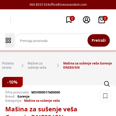
064 8033 924
office@svezavasdom.com
0
0
Pretraži
Početna
Mašine za
Mašina za sušenje veša Gorenje
strana
sušenje veša
DNE83/GN
-
10
%
Šifra proizvoda:
MSV000017A00000
Brend:
Gorenje
Kategorija:
Mašine za sušenje veša
Mašina za sušenje veša