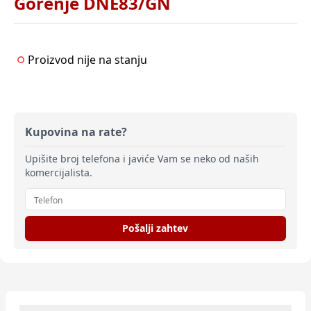
Gorenje DNE83/GN
Proizvod nije na stanju
Kupovina na rate?
Upišite broj telefona i javiće Vam se neko od naših
komercijalista.
Pošalji zahtev