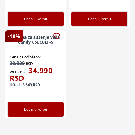
Dodaj u korpu
Dodaj u korpu
-
10
%
Mašina za sušenje veša
Candy CSEC8LF-S
Cena na odloženo:
38.839
RSD
34.990
WEB cena:
RSD
Ušteda
3.849
RSD
Dodaj u korpu