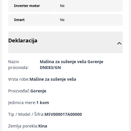
Inverter motor
Ne
Smart
Ne
Deklaracija
Naziv
Mašina za sušenje veša Gorenje
proizvoda:
DNE83/GN
Vrsta robe:
Mašine za sušenje veša
Proizvođač:
Gorenje
Jedinica mere:
1 kom
Tip / Model / Šifra:
MSV000017A00000
Zemlja porekla:
Kina