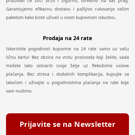
proizvodi će stići brzo i sigurno, direktno na vaš prag.
Garantujemo efikasnu dostavu i pažljivo rukovanje vašim
paketom kako biste uživali u svom kupovnom iskustvu.
Prodaja na 24 rate
Iskoristite pogodnost kupovine na 24 rate samo uz vašu
ličnu kartu! Bez obzira na vrstu proizvoda koji želite, sada
možete lako ostvariti svoje želje uz fleksibilne uslove
plaćanja. Bez stresa i dodatnih komplikacija, kupujte sa
lakoćom i uživajte u pogodnostima plaćanja na rate koje
vam nudimo.
Prijavite se na Newsletter