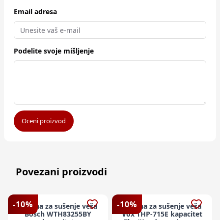
Email adresa
Podelite svoje mišljenje
Oceni proizvod
Povezani proizvodi
-
10
%
-
10
%
Mašina za sušenje veša
Mašina za sušenje veša
Bosch WTH83255BY
Vox THP-715E kapacitet