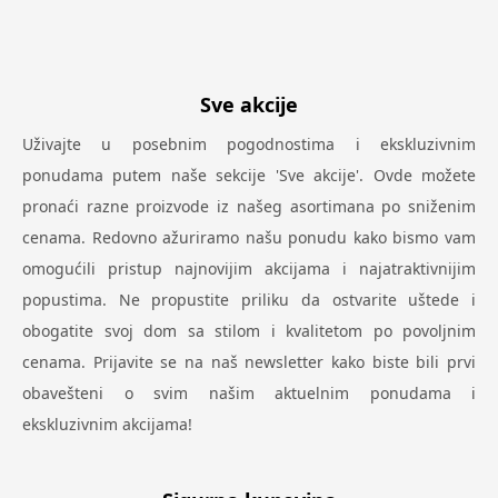
Sve akcije
Uživajte u posebnim pogodnostima i ekskluzivnim
ponudama putem naše sekcije 'Sve akcije'. Ovde možete
pronaći razne proizvode iz našeg asortimana po sniženim
cenama. Redovno ažuriramo našu ponudu kako bismo vam
omogućili pristup najnovijim akcijama i najatraktivnijim
popustima. Ne propustite priliku da ostvarite uštede i
obogatite svoj dom sa stilom i kvalitetom po povoljnim
cenama. Prijavite se na naš newsletter kako biste bili prvi
obavešteni o svim našim aktuelnim ponudama i
ekskluzivnim akcijama!