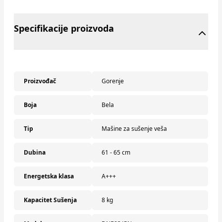
Specifikacije proizvoda
Proizvođač
Gorenje
Boja
Bela
Tip
Mašine za sušenje veša
Dubina
61 - 65 cm
Energetska klasa
A+++
Kapacitet Sušenja
8 kg