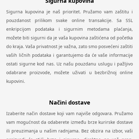
Sigurna kupovina
Sigurna kupovina je naš prioritet. Pružamo vam zaštitu i
pouzdanost prilikom svake online transakcije. Sa SSL
enkripcijom podataka i sigurnim metodama plaćanja,
možete biti sigurni da je vaša kupovina zaštićena od početka
do kraja. Vaša privatnost je važna, zato smo posvećeni zaštiti
vaših ličnih podataka i garantujemo da će vaše informacije
ostati sigurne kod nas. Uz našu pouzdanu uslugu i pažljivo
odabrane proizvode, možete uživati u bezbrižnoj online
kupovini.
Načini dostave
Izaberite način dostave koji vam najviše odgovara. Pružamo
vam mogućnost da odaberete između brze kurirske dostave
ili preuzimanja u našim radnjama. Bez obzira na izbor, vaši