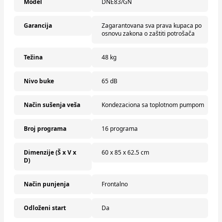
Model
DNE83/GN
Garancija
Zagarantovana sva prava kupaca po
osnovu zakona o zaštiti potrošača
Težina
48 kg
Nivo buke
65 dB
Način sušenja veša
Kondezaciona sa toplotnom pumpom
Broj programa
16 programa
Dimenzije (Š x V x
60 x 85 x 62.5 cm
D)
Način punjenja
Frontalno
Odloženi start
Da