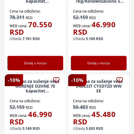
kapacitet
7kg/Kondenzaciono sa
8kg/kondenzaciona/Toplotna
toplotnom pumpom
pumpa
Cena na odloženo:
Cena na odloženo:
78.311
52.159
RSD
RSD
70.550
46.990
WEB cena:
WEB cena:
RSD
RSD
Ušteda
7.761
RSD
Ušteda
5.169
RSD
Dodaj u korpu
Dodaj u korpu
-
10
%
-
10
%
Mašina za sušenje veša
Mašina za sušenje veša
GORENJE D2HNE 7E
INDESIT CYSD72D WW
kapacitet
EE
7kg/Kondenzaciono sa
toplotnom pumpom
Cena na odloženo:
Cena na odloženo:
52.159
50.483
RSD
RSD
46.990
45.480
WEB cena:
WEB cena:
RSD
RSD
Ušteda
5.169
RSD
Ušteda
5.003
RSD