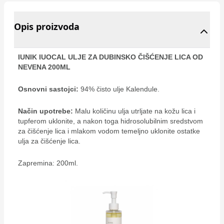
Opis proizvoda
IUNIK IUOCAL ULJE ZA DUBINSKO ČIŠĆENJE LICA OD
NEVENA 200ML
Osnovni sastojci:
94% čisto ulje Kalendule.
Način upotrebe:
Malu količinu ulja utrljate na kožu lica i
tupferom uklonite, a nakon toga hidrosolubilnim sredstvom
za čišćenje lica i mlakom vodom temeljno uklonite ostatke
ulja za čišćenje lica.
Zapremina: 200ml.