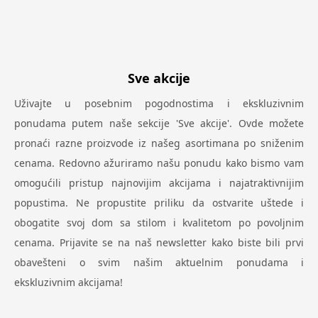
Sve akcije
Uživajte u posebnim pogodnostima i ekskluzivnim
ponudama putem naše sekcije 'Sve akcije'. Ovde možete
pronaći razne proizvode iz našeg asortimana po sniženim
cenama. Redovno ažuriramo našu ponudu kako bismo vam
omogućili pristup najnovijim akcijama i najatraktivnijim
popustima. Ne propustite priliku da ostvarite uštede i
obogatite svoj dom sa stilom i kvalitetom po povoljnim
cenama. Prijavite se na naš newsletter kako biste bili prvi
obavešteni o svim našim aktuelnim ponudama i
ekskluzivnim akcijama!