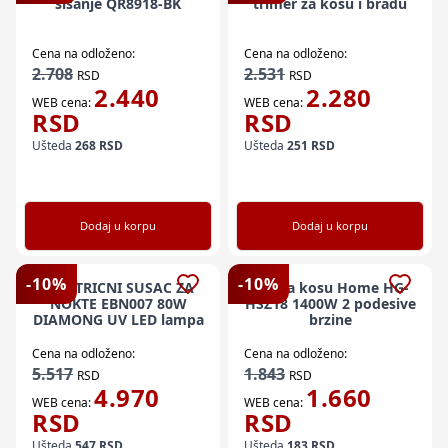
sisanje QR8918-BK
trimer za kosu i bradu
Cena na odloženo:
Cena na odloženo:
2.708
2.531
RSD
RSD
2.440
2.280
WEB cena:
WEB cena:
RSD
RSD
Ušteda
268
RSD
Ušteda
251
RSD
Dodaj u korpu
Dodaj u korpu
-
10
%
-
10
%
ELEKTRICNI SUSAC ZA
Fen za kosu Home HG-
NOKTE EBN007 80W
HSZ18 1400W 2 podesive
DIAMONG UV LED lampa
brzine
Cena na odloženo:
Cena na odloženo:
5.517
1.843
RSD
RSD
4.970
1.660
WEB cena:
WEB cena:
RSD
RSD
Ušteda
547
RSD
Ušteda
183
RSD