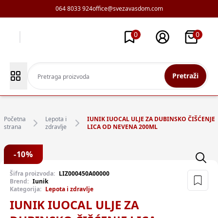
064 8033 924
office@svezavasdom.com
0
0
Pretraži
Početna
Lepota i
IUNIK IUOCAL ULJE ZA DUBINSKO ČIŠĆENJE
strana
zdravlje
LICA OD NEVENA 200ML
-
10
%
Šifra proizvoda:
LIZ000450A00000
Brend:
Iunik
Kategorija:
Lepota i zdravlje
IUNIK IUOCAL ULJE ZA