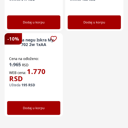
Dodaj u korpu
Dodaj u korpu
-
10
%
Set Za negu Iskra My-
702 2w 1xAA
Cena na odloženo:
1.965
RSD
1.770
WEB cena:
RSD
Ušteda
195
RSD
Dodaj u korpu