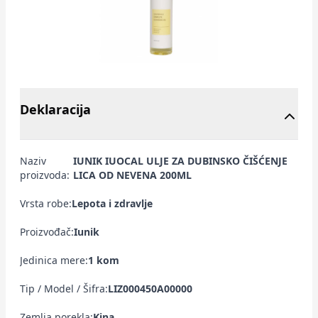
Deklaracija
Naziv
IUNIK IUOCAL ULJE ZA DUBINSKO ČIŠĆENJE
proizvoda:
LICA OD NEVENA 200ML
Vrsta robe:
Lepota i zdravlje
Proizvođač:
Iunik
Jedinica mere:
1 kom
Tip / Model / Šifra:
LIZ000450A00000
Zemlja porekla:
Kina