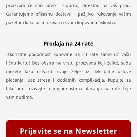
proizvodi će stići brzo i sigurno, direktno na vaš prag.
Garantujemo efikasnu dostavu i pažljivo rukovanje vašim
paketom kako biste uživali u svom kupovnom iskustvu.
Prodaja na 24 rate
Iskoristite pogodnost kupovine na 24 rate samo uz vašu
ličnu kartu! Bez obzira na vrstu proizvoda koji želite, sada
možete lako ostvariti svoje želje uz fleksibilne uslove
plaćanja. Bez stresa i dodatnih komplikacija, kupujte sa
lakoćom i uživajte u pogodnostima plaćanja na rate koje
vam nudimo.
Prijavite se na Newsletter