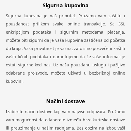
Sigurna kupovina
Sigurna kupovina je naš prioritet. Pružamo vam zaštitu i
pouzdanost prilikom svake online transakcije. Sa SSL
enkripcijom podataka i sigurnim metodama plaćanja,
možete biti sigurni da je vaša kupovina zaštićena od početka
do kraja. Vaša privatnost je važna, zato smo posvećeni zaštiti
vaših ličnih podataka i garantujemo da će vaše informacije
ostati sigurne kod nas. Uz našu pouzdanu uslugu i pažljivo
odabrane proizvode, možete uživati u bezbrižnoj online
kupovini.
Načini dostave
Izaberite način dostave koji vam najviše odgovara. Pružamo
vam mogućnost da odaberete između brze kurirske dostave
ili preuzimanja u našim radnjama. Bez obzira na izbor, vaši