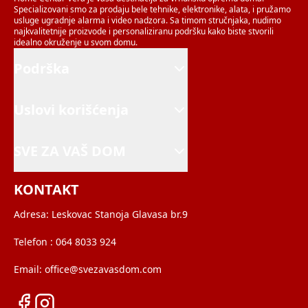
Specializovani smo za prodaju bele tehnike, elektronike, alata, i pružamo
usluge ugradnje alarma i video nadzora. Sa timom stručnjaka, nudimo
najkvalitetnije proizvode i personaliziranu podršku kako biste stvorili
idealno okruženje u svom domu.
Podrška
Uslovi korišćenja
SVE ZA VAŠ DOM
KONTAKT
Adresa:
Leskovac Stanoja Glavasa br.9
Telefon :
064 8033 924
Email:
office@svezavasdom.com