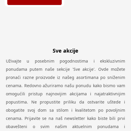
Sve akcije
Uživajte u posebnim pogodnostima i ekskluzivnim
ponudama putem naše sekcije 'Sve akcije'. Ovde možete
pronaći razne proizvode iz našeg asortimana po sniženim
cenama. Redovno ažuriramo našu ponudu kako bismo vam
omogućili pristup najnovijim akcijama i najatraktivnijim
popustima. Ne propustite priliku da ostvarite uštede i
obogatite svoj dom sa stilom i kvalitetom po povoljnim
cenama. Prijavite se na naš newsletter kako biste bili prvi
obavešteni o svim našim aktuelnim ponudama i