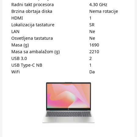
Radni takt procesora
4.30 GHz
Brzina obrtaja diska
Nema rotacije
HDMI
1
Lokalizacija tastature
SR
LAN
Ne
Osvetljena tastatura
Ne
Masa (g)
1690
Masa sa ambalažom (g)
2210
USB 3.0
2
USB Type-C NB
1
WiFi
Da