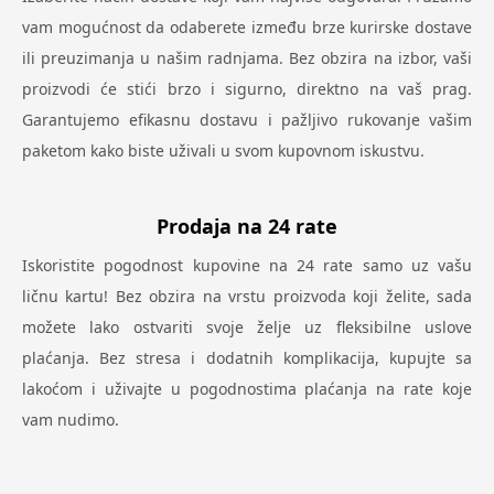
vam mogućnost da odaberete između brze kurirske dostave
ili preuzimanja u našim radnjama. Bez obzira na izbor, vaši
proizvodi će stići brzo i sigurno, direktno na vaš prag.
Garantujemo efikasnu dostavu i pažljivo rukovanje vašim
paketom kako biste uživali u svom kupovnom iskustvu.
Prodaja na 24 rate
Iskoristite pogodnost kupovine na 24 rate samo uz vašu
ličnu kartu! Bez obzira na vrstu proizvoda koji želite, sada
možete lako ostvariti svoje želje uz fleksibilne uslove
plaćanja. Bez stresa i dodatnih komplikacija, kupujte sa
lakoćom i uživajte u pogodnostima plaćanja na rate koje
vam nudimo.