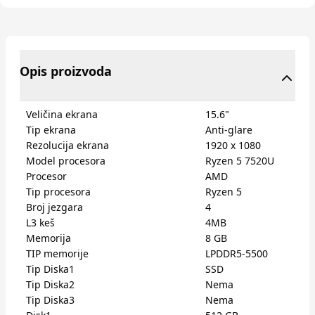
Opis proizvoda
Veličina ekrana
15.6"
Tip ekrana
Anti-glare
Rezolucija ekrana
1920 x 1080
Model procesora
Ryzen 5 7520U
Procesor
AMD
Tip procesora
Ryzen 5
Broj jezgara
4
L3 keš
4MB
Memorija
8 GB
TIP memorije
LPDDR5-5500
Tip Diska1
SSD
Tip Diska2
Nema
Tip Diska3
Nema