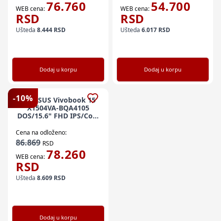
76.760
54.700
WEB cena:
WEB cena:
RSD
RSD
Ušteda
8.444
RSD
Ušteda
6.017
RSD
Dodaj u korpu
Dodaj u korpu
-
10
%
NB ASUS Vivobook 15
X1504VA-BQA4105
DOS/15.6" FHD IPS/Core
5 120U/16GB/512GB/bez
punjaca/srebrna
Cena na odloženo:
90NB13Y2-M03C30
86.869
RSD
78.260
WEB cena:
RSD
Ušteda
8.609
RSD
Dodaj u korpu