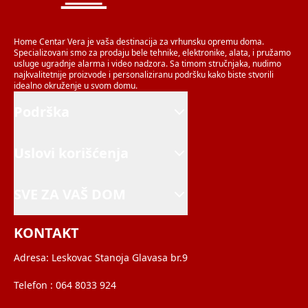
Home Centar Vera je vaša destinacija za vrhunsku opremu doma.
Specializovani smo za prodaju bele tehnike, elektronike, alata, i pružamo
usluge ugradnje alarma i video nadzora. Sa timom stručnjaka, nudimo
najkvalitetnije proizvode i personaliziranu podršku kako biste stvorili
idealno okruženje u svom domu.
Podrška
Uslovi korišćenja
SVE ZA VAŠ DOM
KONTAKT
Adresa:
Leskovac Stanoja Glavasa br.9
Telefon :
064 8033 924