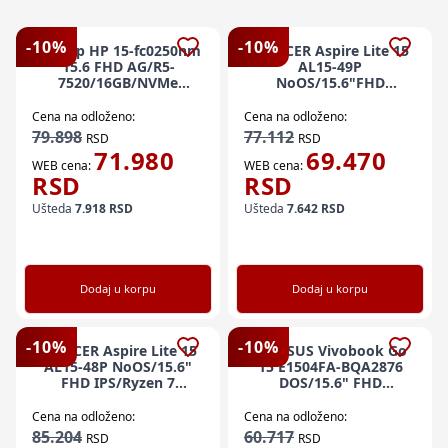
-
10
%
-
10
%
Laptop HP 15-fc0250nm
NB ACER Aspire Lite 15
15.6 FHD AG/R5-
AL15-49P
7520/16GB/NVMe
NoOS/15.6"FHD
512GB/srebrna
IPS/Ryzen 5
7430U/16GB/512GB/srebrna
Cena na odloženo:
Cena na odloženo:
NX.DT8EX.001/16
79.898
77.112
RSD
RSD
71.980
69.470
WEB cena:
WEB cena:
RSD
RSD
Ušteda
7.918
RSD
Ušteda
7.642
RSD
Dodaj u korpu
Dodaj u korpu
-
10
%
-
10
%
NB ACER Aspire Lite 15
NB ASUS Vivobook Go
AL15-48P NoOS/15.6"
15 E1504FA-BQA2876
FHD IPS/Ryzen 7
DOS/15.6" FHD
5825U/16GB/512GB/srebrna
IPS/Ryzen 3
NX.DTBEX.002/16
30/8GB/512GB/bez
Cena na odloženo:
Cena na odloženo:
punjaca 90NB0ZR2-
85.204
60.717
RSD
RSD
M07H30