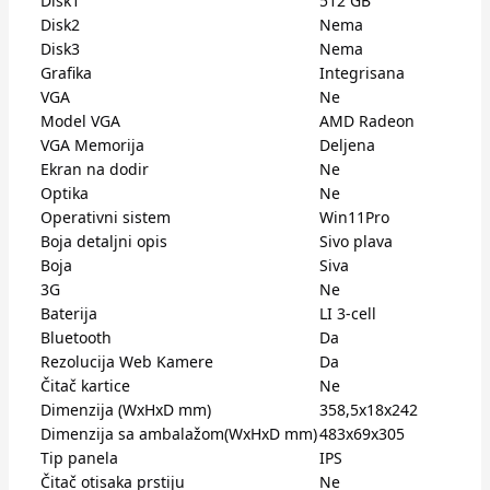
Disk1
512 GB
Disk2
Nema
Disk3
Nema
Grafika
Integrisana
VGA
Ne
Model VGA
AMD Radeon
VGA Memorija
Deljena
Ekran na dodir
Ne
Optika
Ne
Operativni sistem
Win11Pro
Boja detaljni opis
Sivo plava
Boja
Siva
3G
Ne
Baterija
LI 3-cell
Bluetooth
Da
Rezolucija Web Kamere
Da
Čitač kartice
Ne
Dimenzija (WxHxD mm)
358,5x18x242
Dimenzija sa ambalažom(WxHxD mm)
483x69x305
Tip panela
IPS
Čitač otisaka prstiju
Ne