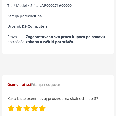
Tip / Model / Šifra:
LAP000271A00000
Zemlja porekla:
Kina
Uvoznik:
DS-Computers
Prava
Zagarantovana sva prava kupaca po osnovu
potrošača:
zakona o zaštiti potrošača.
Ocene i utisci
Pitanja i odgovori
Kako biste ocenili ovaj proizvod na skali od 1 do 5?