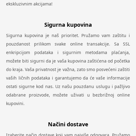
ekskluzivnim akcijama!
Sigurna kupovina
Sigurna kupovina je naš prioritet. Pružamo vam zaštitu i
pouzdanost prilikom svake online transakcije. Sa SSL
enkripcijom podataka i sigurnim metodama plaćanja,
možete biti sigurni da je vaša kupovina zaštićena od početka
do kraja. Vaša privatnost je važna, zato smo posvećeni zaštiti
vaših ličnih podataka i garantujemo da će vaše informacije
ostati sigurne kod nas. Uz našu pouzdanu uslugu i pažljivo
odabrane proizvode, možete uživati u bezbrižnoj online
kupovini.
Načini dostave
Izaberite način dostave koji vam najviše odgovara. Pružamo