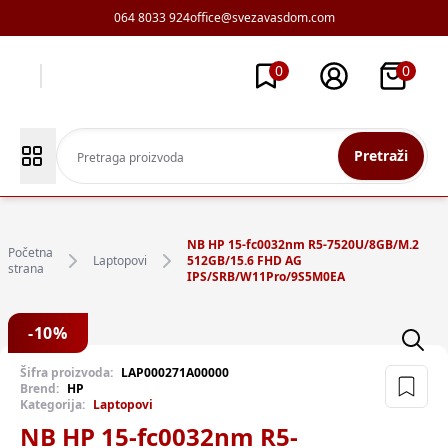
064 8033 924
office@svezavasdom.com
0
0
Pretraži
NB HP 15-fc0032nm R5-7520U/8GB/M.2
Početna
Laptopovi
512GB/15.6 FHD AG
strana
IPS/SRB/W11Pro/9S5M0EA
-
10
%
Šifra proizvoda:
LAP000271A00000
Brend:
HP
Kategorija:
Laptopovi
NB HP 15-fc0032nm R5-