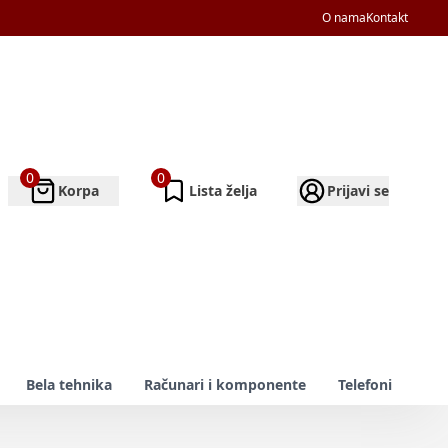
O nama
Kontakt
0
0
Korpa
Lista želja
Prijavi se
Bela tehnika
Računari i komponente
Telefoni