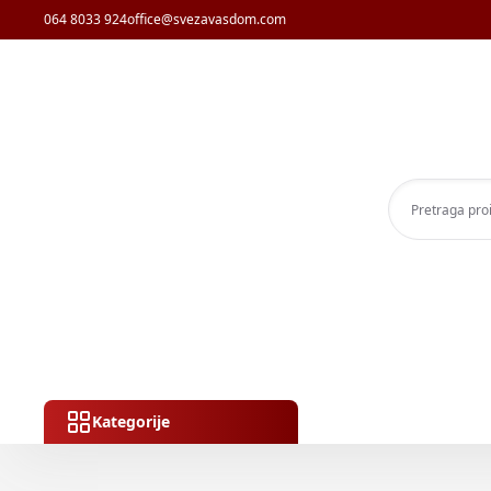
064 8033 924
office@svezavasdom.com
Kategorije