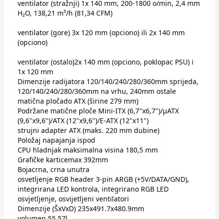
ventilator (stražnji) 1x 140 mm, 200-1800 o/min, 2,4 mm
H₂O, 138,21 m³/​h (81,34 CFM)
ventilator (gore) 3x 120 mm (opciono) ili 2x 140 mm
(opciono)
ventilator (ostalo)2x 140 mm (opciono, poklopac PSU) i
1x 120 mm
Dimenzije radijatora 120/​140/​240/​280/​360mm sprijeda,
120/​140/​240/​280/​360mm na vrhu, 240mm ostale
matična pločado ATX (širine 279 mm)
Podržane matične ploče Mini-ITX (6,7"x6,7")/µATX
(9,6"x9,6")/ATX (12"x9,6")/E-ATX (12"x11")
strujni adapter ATX (maks. 220 mm dubine)
Položaj napajanja ispod
CPU hladnjak maksimalna visina 180,5 mm
Grafičke karticemax 392mm
Bojacrna, crna unutra
osvetljenje RGB header 3-pin ARGB (+5V/​DATA/​GND),
integrirana LED kontrola, integrirano RGB LED
osvjetljenje, osvijetljeni ventilatori
Dimenzije (ŠxVxD) 235x491.7x480.9mm
volumen 55.57l