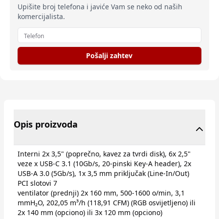
Upišite broj telefona i javiće Vam se neko od naših
komercijalista.
Pošalji zahtev
Opis proizvoda
Interni 2x 3,5" (poprečno, kavez za tvrdi disk), 6x 2,5"
veze x USB-C 3.1 (10Gb/​s, 20-pinski Key-A header), 2x
USB-A 3.0 (5Gb/​s), 1x 3,5 mm priključak (Line-In/​Out)
PCI slotovi 7
ventilator (prednji) 2x 160 mm, 500-1600 o/min, 3,1
mmH₂O, 202,05 m³/​h (118,91 CFM) (RGB osvijetljeno) ili
2x 140 mm (opciono) ili 3x 120 mm (opciono)