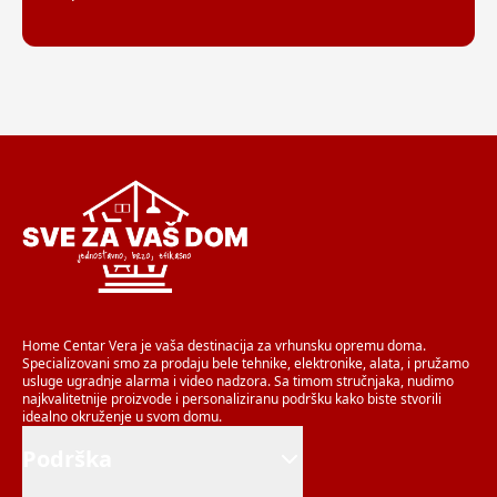
Home Centar Vera je vaša destinacija za vrhunsku opremu doma.
Specializovani smo za prodaju bele tehnike, elektronike, alata, i pružamo
usluge ugradnje alarma i video nadzora. Sa timom stručnjaka, nudimo
najkvalitetnije proizvode i personaliziranu podršku kako biste stvorili
idealno okruženje u svom domu.
Podrška