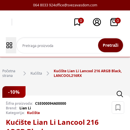
064 8033 924
office@svezavasdom.com
0
0
Pretraži
Početna
Kućište Lian Li Lancool 216 ARGB Black,
Kućišta
strana
LANCOOL216RX
-
10
%
Šifra proizvoda:
CSE000094A00000
Brend:
Lian Li
Kategorija:
Kućišta
Kućište Lian Li Lancool 216