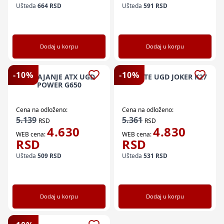
Ušteda
664
RSD
Ušteda
591
RSD
Dodaj u korpu
Dodaj u korpu
-
10
%
-
10
%
NAPAJANJE ATX UGD
KUCISTE UGD JOKER K27
POWER G650
Cena na odloženo:
Cena na odloženo:
5.139
5.361
RSD
RSD
4.630
4.830
WEB cena:
WEB cena:
RSD
RSD
Ušteda
509
RSD
Ušteda
531
RSD
Dodaj u korpu
Dodaj u korpu