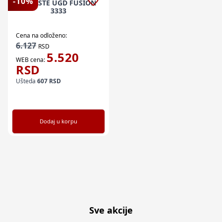
-
10
%
KUCISTE UGD FUSION
3333
Cena na odloženo:
6.127
RSD
5.520
WEB cena:
RSD
Ušteda
607
RSD
Dodaj u korpu
Sve akcije