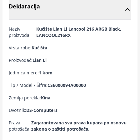
Deklaracija
Naziv
Kućište Lian Li Lancool 216 ARGB Black,
proizvoda:
LANCOOL216RX
Vrsta robe:
Kućišta
Proizvođač:
Lian Li
Jedinica mere:
1 kom
Tip / Model / Šifra:
CSE000094A00000
Zemlja porekla:
Kina
Uvoznik:
DS-Computers
Prava
Zagarantovana sva prava kupaca po osnovu
potrošača:
zakona o zaštiti potrošača.