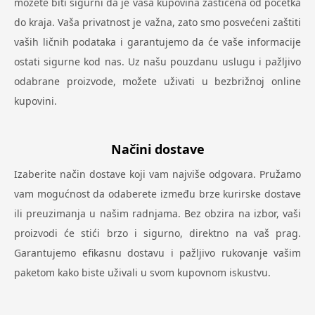
možete biti sigurni da je vaša kupovina zaštićena od početka
do kraja. Vaša privatnost je važna, zato smo posvećeni zaštiti
vaših ličnih podataka i garantujemo da će vaše informacije
ostati sigurne kod nas. Uz našu pouzdanu uslugu i pažljivo
odabrane proizvode, možete uživati u bezbrižnoj online
kupovini.
Načini dostave
Izaberite način dostave koji vam najviše odgovara. Pružamo
vam mogućnost da odaberete između brze kurirske dostave
ili preuzimanja u našim radnjama. Bez obzira na izbor, vaši
proizvodi će stići brzo i sigurno, direktno na vaš prag.
Garantujemo efikasnu dostavu i pažljivo rukovanje vašim
paketom kako biste uživali u svom kupovnom iskustvu.