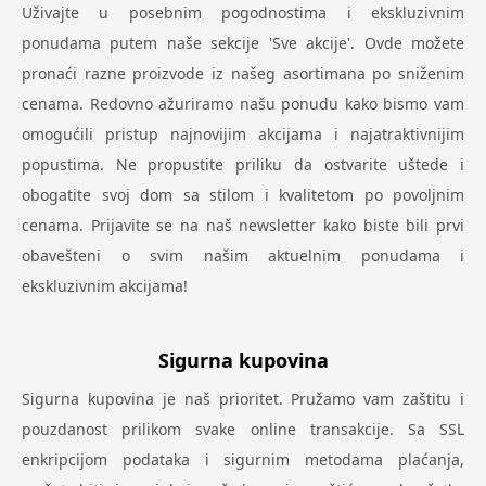
Uživajte u posebnim pogodnostima i ekskluzivnim
ponudama putem naše sekcije 'Sve akcije'. Ovde možete
pronaći razne proizvode iz našeg asortimana po sniženim
cenama. Redovno ažuriramo našu ponudu kako bismo vam
omogućili pristup najnovijim akcijama i najatraktivnijim
popustima. Ne propustite priliku da ostvarite uštede i
obogatite svoj dom sa stilom i kvalitetom po povoljnim
cenama. Prijavite se na naš newsletter kako biste bili prvi
obavešteni o svim našim aktuelnim ponudama i
ekskluzivnim akcijama!
Sigurna kupovina
Sigurna kupovina je naš prioritet. Pružamo vam zaštitu i
pouzdanost prilikom svake online transakcije. Sa SSL
enkripcijom podataka i sigurnim metodama plaćanja,