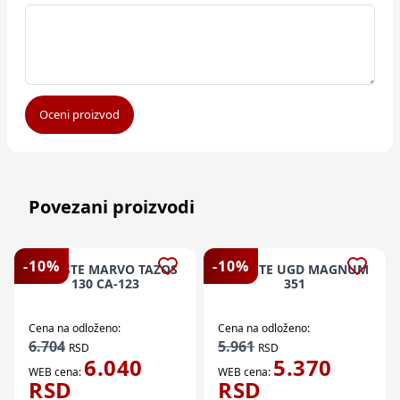
Oceni proizvod
Povezani proizvodi
-
10
%
-
10
%
KUCISTE MARVO TAZOS
KUCISTE UGD MAGNUM
130 CA-123
351
Cena na odloženo:
Cena na odloženo:
6.704
5.961
RSD
RSD
6.040
5.370
WEB cena:
WEB cena:
RSD
RSD