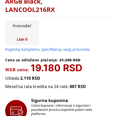
ARGB Black,
LANCOOL216RX
Proizvođač
Lian li
Pogledaj kompletnu specifikaciju ovog proizvoda
Cena za odloženo plaćanje:
21.290
RSD
19.180
RSD
WEB cena:
Ušteda
2.110
RSD
Mesečna rata kredita na 24 rate:
887
RSD
Sigurna kupovina
Uslovi kupovine i informacije o sigurnom i
pouzdanom procesu kupovine putem naše
platforme.