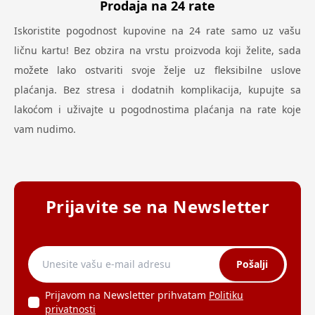
Prodaja na 24 rate
Iskoristite pogodnost kupovine na 24 rate samo uz vašu
ličnu kartu! Bez obzira na vrstu proizvoda koji želite, sada
možete lako ostvariti svoje želje uz fleksibilne uslove
plaćanja. Bez stresa i dodatnih komplikacija, kupujte sa
lakoćom i uživajte u pogodnostima plaćanja na rate koje
vam nudimo.
Prijavite se na Newsletter
Pošalji
Prijavom na Newsletter prihvatam
Politiku
privatnosti