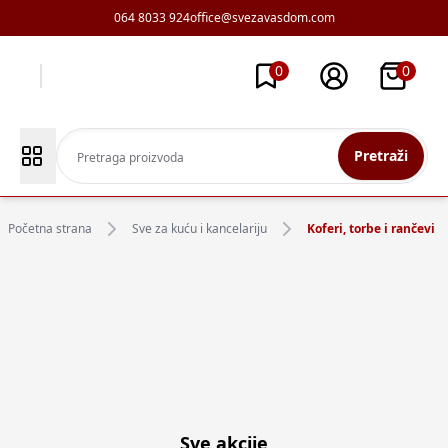
064 8033 924
office@svezavasdom.com
0
0
Pretraži
Početna strana
Sve za kuću i kancelariju
Koferi, torbe i rančevi
Sve akcije