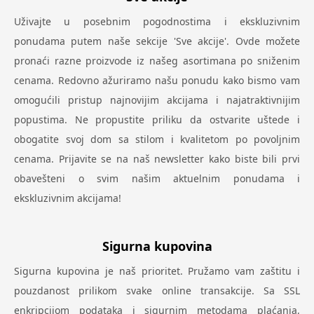
Uživajte u posebnim pogodnostima i ekskluzivnim
ponudama putem naše sekcije 'Sve akcije'. Ovde možete
pronaći razne proizvode iz našeg asortimana po sniženim
cenama. Redovno ažuriramo našu ponudu kako bismo vam
omogućili pristup najnovijim akcijama i najatraktivnijim
popustima. Ne propustite priliku da ostvarite uštede i
obogatite svoj dom sa stilom i kvalitetom po povoljnim
cenama. Prijavite se na naš newsletter kako biste bili prvi
obavešteni o svim našim aktuelnim ponudama i
ekskluzivnim akcijama!
Sigurna kupovina
Sigurna kupovina je naš prioritet. Pružamo vam zaštitu i
pouzdanost prilikom svake online transakcije. Sa SSL
enkripcijom podataka i sigurnim metodama plaćanja,