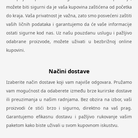
možete biti sigurni da je vaša kupovina zaštićena od početka
do kraja. Vaša privatnost je važna, zato smo posvećeni zaštiti
vaših ličnih podataka i garantujemo da će vaše informacije
ostati sigurne kod nas. Uz našu pouzdanu uslugu i pažljivo
odabrane proizvode, možete uživati u bezbrižnoj online
kupovini.
Načini dostave
Izaberite način dostave koji vam najviše odgovara. Pružamo
vam mogućnost da odaberete između brze kurirske dostave
ili preuzimanja u našim radnjama. Bez obzira na izbor, vaši
proizvodi će stići brzo i sigurno, direktno na vaš prag.
Garantujemo efikasnu dostavu i pažljivo rukovanje vašim
paketom kako biste uživali u svom kupovnom iskustvu.