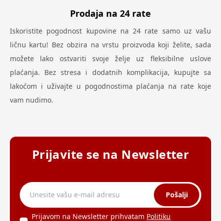
Prodaja na 24 rate
Iskoristite pogodnost kupovine na 24 rate samo uz vašu
ličnu kartu! Bez obzira na vrstu proizvoda koji želite, sada
možete lako ostvariti svoje želje uz fleksibilne uslove
plaćanja. Bez stresa i dodatnih komplikacija, kupujte sa
lakoćom i uživajte u pogodnostima plaćanja na rate koje
vam nudimo.
Prijavite se na Newsletter
Pošalji
Prijavom na Newsletter prihvatam
Politiku