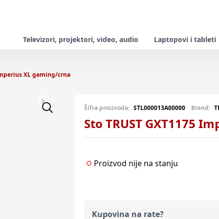
Televizori, projektori, video, audio
Laptopovi i tableti
mperius XL gaming/crna
Next slide
Šifra proizvoda:
STL000013A00000
Brend:
T
Sto TRUST GXT1175 Im
Proizvod nije na stanju
Kupovina na rate?