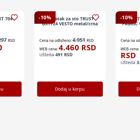
-
10
%
-
10
%
XT 704
Dodatak za sto TRUST
Stolica
GXT724 VESTO metal/crna
FABRIC 
297
4.951
RSD
Cena na odloženo:
RSD
Cena na od
0
4.460
RSD
WEB cena:
WEB cena:
RSD
Ušteda
491
RSD
Ušteda
3
pu
Dodaj u korpu
D