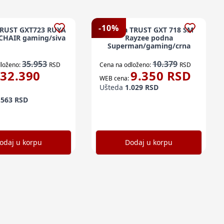
-
10
%
 TRUST GXT723 RUYA
Stolica TRUST GXT 718 SM
CHAIR gaming/siva
Rayzee podna
Superman/gaming/crna
35.953
10.379
loženo:
RSD
Cena na odloženo:
RSD
32.390
9.350
RSD
WEB cena:
Ušteda
1.029
RSD
.563
RSD
odaj u korpu
Dodaj u korpu