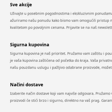
Sve akcije
Uživajte u posebnim pogodnostima i ekskluzivnim ponudama 
ažuriramo našu ponudu kako bismo vam omogućili pristup najn
kvalitetom po povoljnim cenama. Prijavite se na naš newslet
Sigurna kupovina
Sigurna kupovina je naš prioritet. Pružamo vam zaštitu i po
je vaša kupovina zaštićena od početka do kraja. Vaša privatno
našu pouzdanu uslugu i pažljivo odabrane proizvode, možete 
Načini dostave
Izaberite način dostave koji vam najviše odgovara. Pružamo
proizvodi će stići brzo i sigurno, direktno na vaš prag. Gar