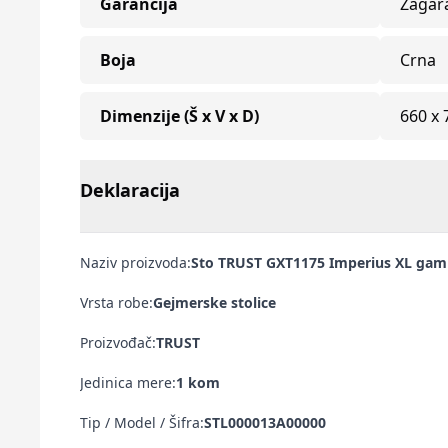
Garancija
Zagar
Boja
Crna
Dimenzije (Š x V x D)
660 x
Deklaracija
Naziv proizvoda:
Sto TRUST GXT1175 Imperius XL gam
Vrsta robe:
Gejmerske stolice
Proizvođač:
TRUST
Jedinica mere:
1 kom
Tip / Model / Šifra:
STL000013A00000