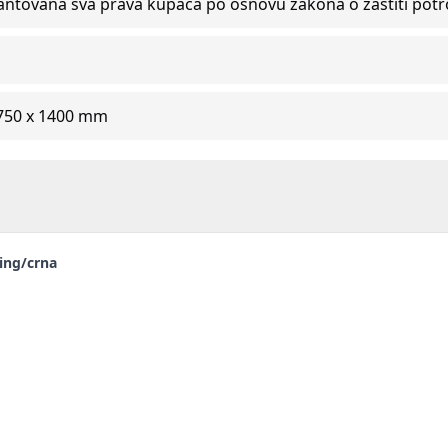
antovana sva prava kupaca po osnovu zakona o zaštiti pot
 750 x 1400 mm
ing/crna