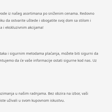
zvode iz našeg asortimana po sniženim cenama. Redovno
u da ostvarite uštede i obogatite svoj dom sa stilom i
a i ekskluzivnim akcijama!
ataka i sigurnim metodama plaćanja, možete biti sigurni da
antujemo da će vaše informacije ostati sigurne kod nas. Uz
zimanja u našim radnjama. Bez obzira na izbor, vaši
biste uživali u svom kupovnom iskustvu.