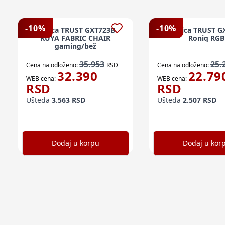
-
10
%
-
10
%
Stolica TRUST GXT723B
Stolica TRUST G
RUYA FABRIC CHAIR
Roniq RGB
gaming/bež
35.953
25.
Cena na odloženo:
RSD
Cena na odloženo:
32.390
22.79
WEB cena:
WEB cena:
RSD
RSD
Ušteda
3.563
RSD
Ušteda
2.507
RSD
Dodaj u korpu
Dodaj u kor