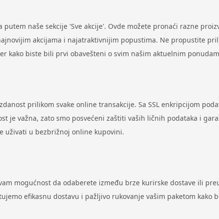
putem naše sekcije 'Sve akcije'. Ovde možete pronaći razne proi
ovijim akcijama i najatraktivnijim popustima. Ne propustite prilik
ter kako biste bili prvi obavešteni o svim našim aktuelnim ponudam
uzdanost prilikom svake online transakcije. Sa SSL enkripcijom pod
st je važna, zato smo posvećeni zaštiti vaših ličnih podataka i gar
uživati u bezbrižnoj online kupovini.
 vam mogućnost da odaberete između brze kurirske dostave ili preu
antujemo efikasnu dostavu i pažljivo rukovanje vašim paketom kako 