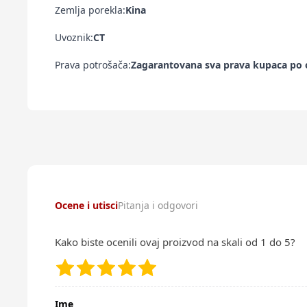
Zemlja porekla:
Kina
Uvoznik:
CT
Prava potrošača:
Zagarantovana sva prava kupaca po o
Ocene i utisci
Pitanja i odgovori
Kako biste ocenili ovaj proizvod na skali od 1 do 5?
Ime