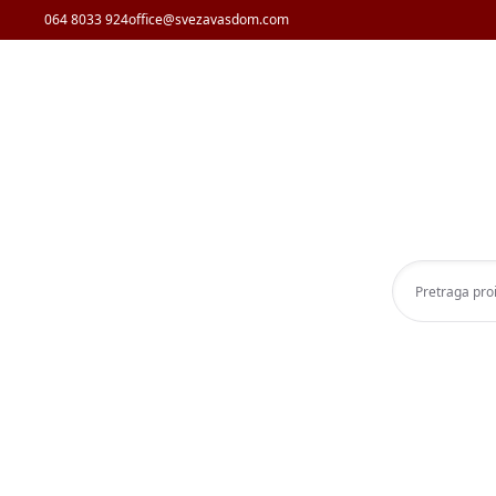
064 8033 924
office@svezavasdom.com