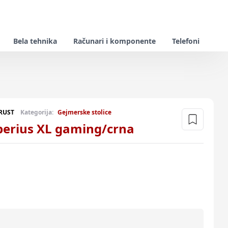
Bela tehnika
Računari i komponente
Telefoni
RUST
Kategorija:
Gejmerske stolice
perius XL gaming/crna