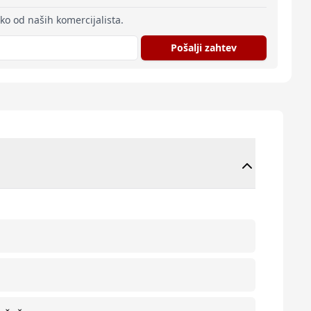
eko od naših komercijalista.
Pošalji zahtev