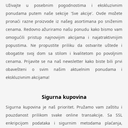
Uživajte u posebnim pogodnostima i ekskluzivnim
ponudama putem naše sekcije 'Sve akcije'. Ovde možete
pronaći razne proizvode iz našeg asortimana po sniženim
cenama. Redovno ažuriramo našu ponudu kako bismo vam
omogućili pristup najnovijim akcijama i najatraktivnijim
popustima. Ne propustite priliku da ostvarite uštede i
obogatite svoj dom sa stilom i kvalitetom po povoljnim
cenama. Prijavite se na naš newsletter kako biste bili prvi
obavešteni o svim našim aktuelnim ponudama i
ekskluzivnim akcijama!
Sigurna kupovina
Sigurna kupovina je naš prioritet. Pružamo vam zaštitu i
pouzdanost prilikom svake online transakcije. Sa SSL
enkripcijom podataka i sigurnim metodama plaćanja,