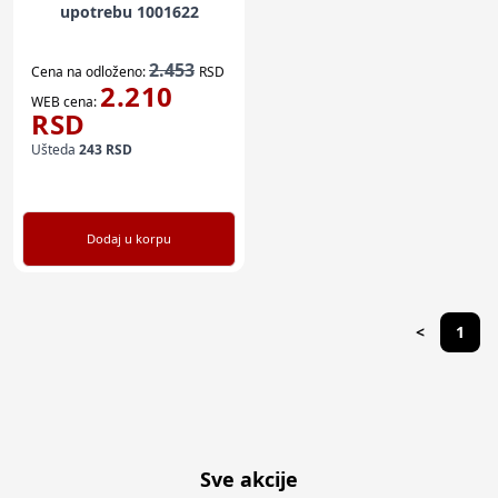
upotrebu 1001622
2.453
Cena na odloženo:
RSD
2.210
WEB cena:
RSD
Ušteda
243
RSD
Dodaj u korpu
<
1
Sve akcije