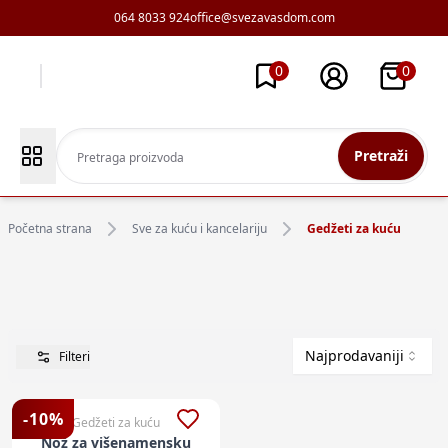
064 8033 924
office@svezavasdom.com
0
0
Pretraži
Početna strana
Sve za kuću i kancelariju
Gedžeti za kuću
Najprodavaniji
Filteri
-
10
%
Gedžeti za kuću
Nož za višenamensku