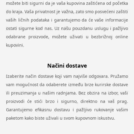
možete biti sigurni da je vaša kupovina zaštićena od početka
do kraja. Vaša privatnost je važna, zato smo posvećeni zaštiti
vaših ličnih podataka i garantujemo da će vaše informacije
ostati sigurne kod nas. Uz našu pouzdanu uslugu i pažljivo
odabrane proizvode, možete uživati u bezbrižnoj online
kupovini.
Načini dostave
Izaberite način dostave koji vam najviše odgovara. Pružamo
vam mogućnost da odaberete između brze kurirske dostave
ili preuzimanja u našim radnjama. Bez obzira na izbor, vaši
proizvodi će stići brzo i sigurno, direktno na vaš prag.
Garantujemo efikasnu dostavu i pažljivo rukovanje vašim
paketom kako biste uživali u svom kupovnom iskustvu.