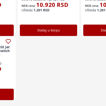
D
10.920
RSD
1
WEB cena:
WEB cena:
Ušteda
1.201
RSD
Ušteda
1.201
Dodaj u korpu
Dod
SE Jet
Switch
c
D
D