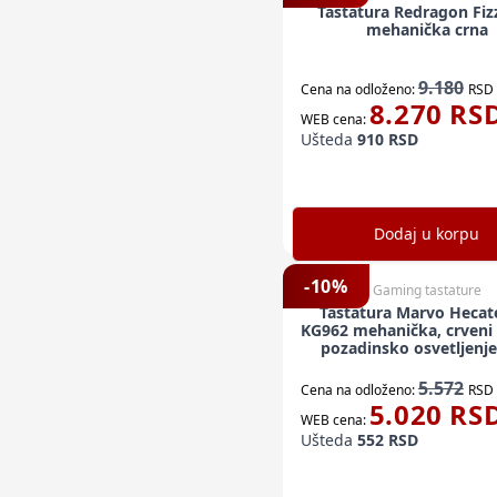
Tastatura Redragon Fiz
mehanička crna
9.180
Cena na odloženo:
RSD
8.270
RS
WEB cena:
Ušteda
910
RSD
Dodaj u korpu
-
10
%
Gaming tastature
Tastatura Marvo Hecat
KG962 mehanička, crveni 
pozadinsko osvetljenje
5.572
Cena na odloženo:
RSD
5.020
RS
WEB cena:
Ušteda
552
RSD