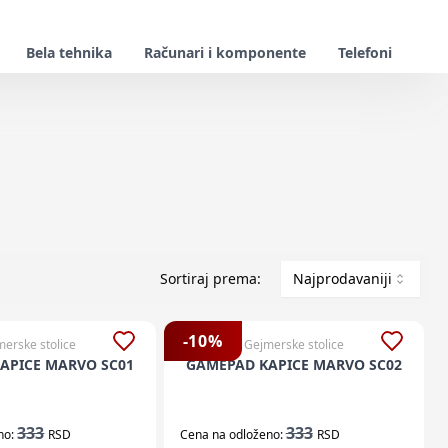
Bela tehnika
Računari i komponente
Telefoni
Sortiraj prema:
Najprodavaniji
-
10
%
erske stolice
Gejmerske stolice
APICE MARVO SC01
GAMEPAD KAPICE MARVO SC02
333
333
no:
RSD
Cena na odloženo:
RSD