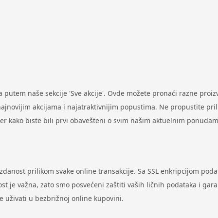
putem naše sekcije 'Sve akcije'. Ovde možete pronaći razne proi
ovijim akcijama i najatraktivnijim popustima. Ne propustite prilik
ter kako biste bili prvi obavešteni o svim našim aktuelnim ponudam
uzdanost prilikom svake online transakcije. Sa SSL enkripcijom pod
st je važna, zato smo posvećeni zaštiti vaših ličnih podataka i gar
uživati u bezbrižnoj online kupovini.