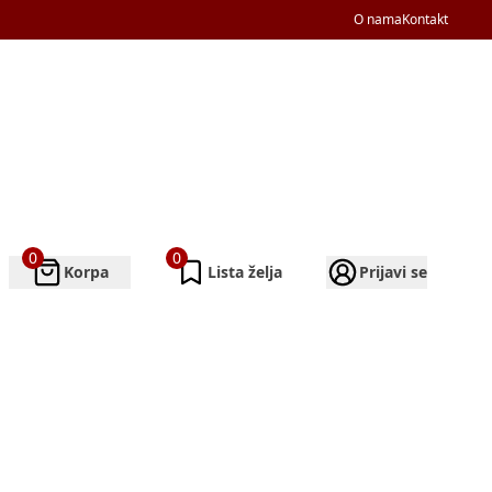
O nama
Kontakt
0
0
Korpa
Lista želja
Prijavi se