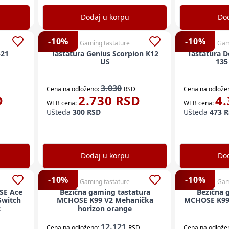
Dodaj u korpu
Dod
-
10
%
-
10
%
Gaming tastature
Gam
Tastatura Genius Scorpion K12
Tastatura D
US
135
3.030
Cena na odloženo:
RSD
Cena na odlože
D
2.730
RSD
4.
WEB cena:
WEB cena:
Ušteda
300
RSD
Ušteda
473
R
Dodaj u korpu
Dod
-
10
%
-
10
%
Gaming tastature
Gam
SE Ace
Bežična gaming tastatura
Bežična 
Switch
MCHOSE K99 V2 Mehanička
MCHOSE K99 
c
horizon orange
12.121
Cena na odloženo:
RSD
Cena na odlože