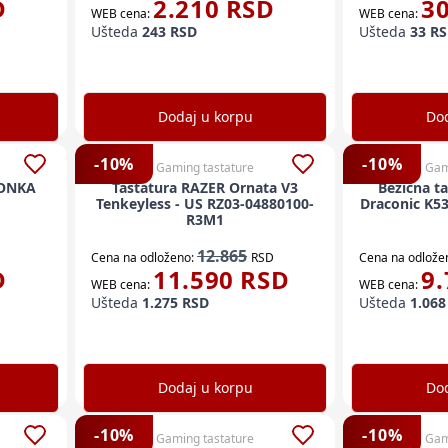
D
2.210
RSD
3
WEB cena:
WEB cena:
Ušteda
243
RSD
Ušteda
33
RS
Dodaj u korpu
Dod
-
10
%
-
10
%
Gaming tastature
Gam
MONKA
Tastatura RAZER Ornata V3
Bežična t
Tenkeyless - US RZ03-04880100-
Draconic K5
R3M1
12.865
Cena na odloženo:
RSD
Cena na odlože
D
11.590
RSD
9.
WEB cena:
WEB cena:
Ušteda
1.275
RSD
Ušteda
1.068
Dodaj u korpu
Dod
-
10
%
-
10
%
Gaming tastature
Gam