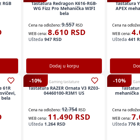
z RGB
Tastatura Redragon K616-RGB-
Tastatura 
WG Fizz Pro Mehanička WIFI
APEX meha
bela
9.557
Cena na odloženo:
RSD
Cena na odlože
D
8.610
RSD
4.
WEB cena:
WEB cena:
Ušteda
947
RSD
Ušteda
441
R
Dodaj u korpu
Dod
-
10
%
-
10
%
Gaming tastature
Gam
e 61R
Tastatura RAZER Ornata V3 RZ03-
Tastatu
svičevi,
04460100-R3M1 US
mehanička
 bela
12.754
Cena na odloženo:
RSD
Cena na odlože
D
11.490
RSD
7.
WEB cena:
WEB cena:
Ušteda
1.264
RSD
Ušteda
776
R