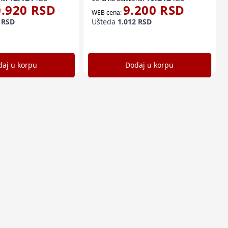
0.920
RSD
9.200
RSD
WEB cena:
RSD
Ušteda
1.012
RSD
aj u korpu
Dodaj u korpu