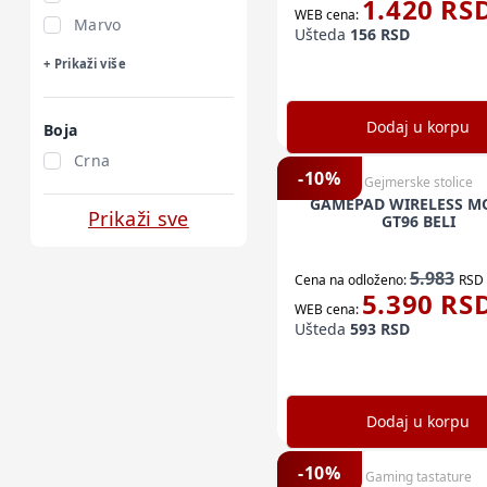
1.420
RS
WEB cena:
Marvo
Ušteda
156
RSD
+ Prikaži više
Dodaj u korpu
Boja
Crna
-
10
%
Gejmerske stolice
GAMEPAD WIRELESS 
Prikaži sve
GT96 BELI
5.983
Cena na odloženo:
RSD
5.390
RS
WEB cena:
Ušteda
593
RSD
Dodaj u korpu
-
10
%
Gaming tastature