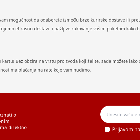
 vam mogućnost da odaberete između brze kurirske dostave ili preu
antujemo efikasnu dostavu i pažljivo rukovanje vašim paketom kako 
artu! Bez obzira na vrstu proizvoda koji želite, sada možete lako ost
odnostima plaćanja na rate koje vam nudimo.
aznati o
bnim
ama direktno
Prijavom n