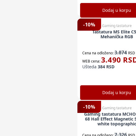
Dodaj u korpu
-
10
%
Gaming tastature
Tastatura MS Elite C521
Mehanička RGB
3.874
Cena na odloženo:
RSD
3.490
RS
WEB cena:
Ušteda
384
RSD
Dodaj u korpu
-
10
%
Gaming tastature
Gaming tastatura MCHO
68 Hall Effect Magnetic 
white topographi
7.326
Cena na odloženo:
RSD