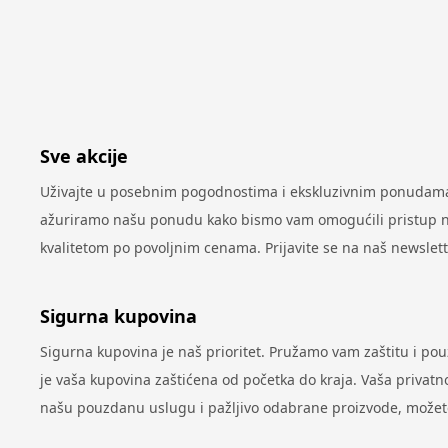
Sve akcije
Uživajte u posebnim pogodnostima i ekskluzivnim ponudama 
ažuriramo našu ponudu kako bismo vam omogućili pristup najn
kvalitetom po povoljnim cenama. Prijavite se na naš newslet
Sigurna kupovina
Sigurna kupovina je naš prioritet. Pružamo vam zaštitu i po
je vaša kupovina zaštićena od početka do kraja. Vaša privatno
našu pouzdanu uslugu i pažljivo odabrane proizvode, možete 