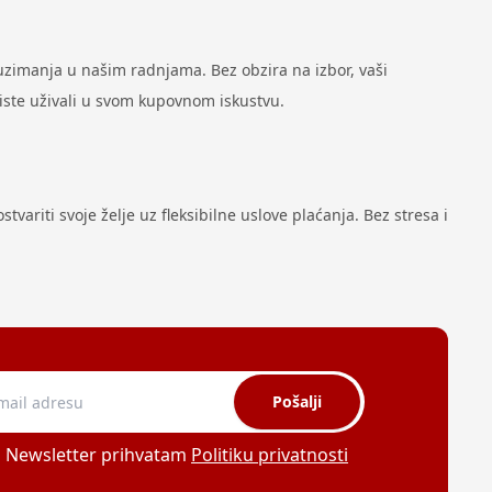
zimanja u našim radnjama. Bez obzira na izbor, vaši
biste uživali u svom kupovnom iskustvu.
variti svoje želje uz fleksibilne uslove plaćanja. Bez stresa i
Pošalji
a Newsletter prihvatam
Politiku privatnosti