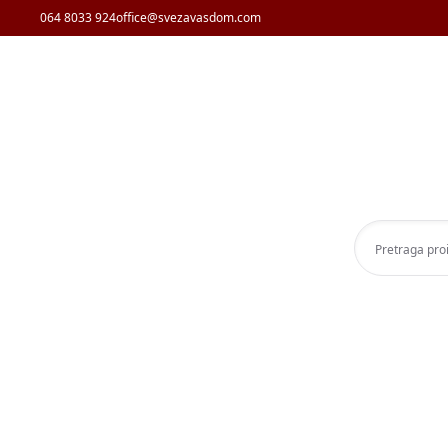
064 8033 924
office@svezavasdom.com