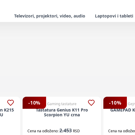
Televizori, projektori, video, audio
Laptopovi i tableti
-
10
%
-
10
%
Gaming tastature
Gejm
on K215
Tastatura Genius K11 Pro
GAMEPAD K
YU
Scorpion YU crna
2.453
Cena na odloženo:
RSD
Cena na odlože