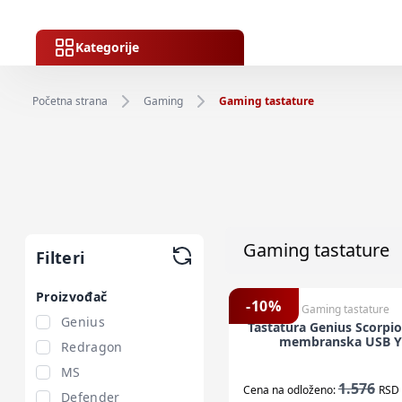
Kategorije
Početna strana
Gaming
Gaming tastature
Gaming tastature
Filteri
Proizvođač
-
10
%
Gaming tastature
Genius
Tastatura Genius Scorpi
membranska USB 
Redragon
MS
1.576
Cena na odloženo:
RSD
Defender