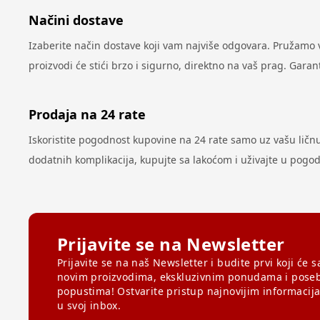
Načini dostave
Izaberite način dostave koji vam najviše odgovara. Pružamo
proizvodi će stići brzo i sigurno, direktno na vaš prag. Gar
Prodaja na 24 rate
Iskoristite pogodnost kupovine na 24 rate samo uz vašu ličnu k
dodatnih komplikacija, kupujte sa lakoćom i uživajte u pog
Prijavite se na Newsletter
Prijavite se na naš Newsletter i budite prvi koji će s
novim proizvodima, ekskluzivnim ponudama i pose
popustima! Ostvarite pristup najnovijim informacij
u svoj inbox.