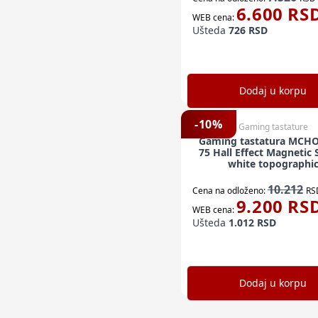
6.600
RS
WEB cena:
Ušteda
726
RSD
Dodaj u korpu
-
10
%
Gaming tastature
Gaming tastatura MCHO
75 Hall Effect Magnetic 
white topographi
10.212
Cena na odloženo:
RS
9.200
RS
WEB cena:
Ušteda
1.012
RSD
Dodaj u korpu