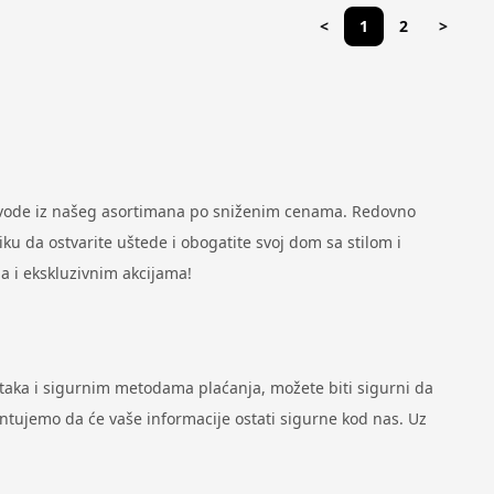
<
1
2
>
zvode iz našeg asortimana po sniženim cenama. Redovno
u da ostvarite uštede i obogatite svoj dom sa stilom i
a i ekskluzivnim akcijama!
ataka i sigurnim metodama plaćanja, možete biti sigurni da
antujemo da će vaše informacije ostati sigurne kod nas. Uz