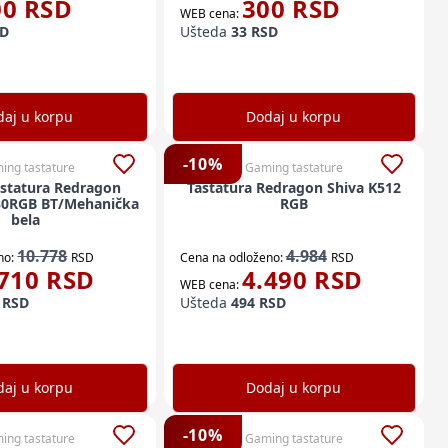
00
RSD
300
RSD
WEB cena:
D
Ušteda
33
RSD
aj u korpu
Dodaj u korpu
-
10
%
ing tastature
Gaming tastature
astatura Redragon
Tastatura Redragon Shiva K512
30RGB BT/Mehanička
RGB
bela
10.778
4.984
no:
RSD
Cena na odloženo:
RSD
710
RSD
4.490
RSD
WEB cena:
RSD
Ušteda
494
RSD
aj u korpu
Dodaj u korpu
-
10
%
ing tastature
Gaming tastature