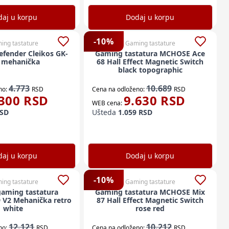
aj u korpu
Dodaj u korpu
-
10
%
ing tastature
Gaming tastature
efender Cleikos GK-
Gaming tastatura MCHOSE Ace
 mehanička
68 Hall Effect Magnetic Switch
black topographic
4.773
10.689
no:
RSD
Cena na odloženo:
RSD
300
RSD
9.630
RSD
WEB cena:
SD
Ušteda
1.059
RSD
aj u korpu
Dodaj u korpu
-
10
%
ing tastature
Gaming tastature
gaming tastatura
Gaming tastatura MCHOSE Mix
V2 Mehanička retro
87 Hall Effect Magnetic Switch
white
rose red
12.121
10.212
no:
RSD
Cena na odloženo:
RSD