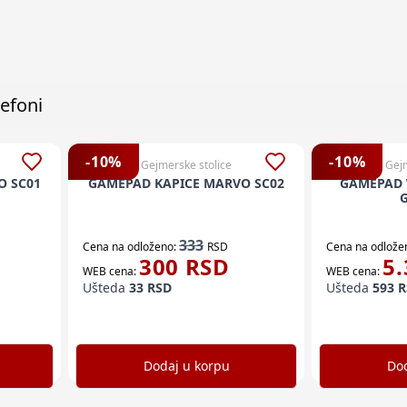
efoni
-
10
%
-
10
%
Gejmerske stolice
Gejm
O SC01
GAMEPAD KAPICE MARVO SC02
GAMEPAD 
G
333
Cena na odloženo:
RSD
Cena na odlože
300
RSD
5.
WEB cena:
WEB cena:
Ušteda
33
RSD
Ušteda
593
R
Dodaj u korpu
Dod