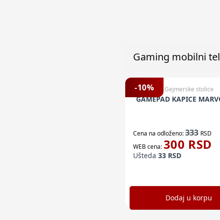
Gaming mobilni tel
-
10
%
Gejmerske stolice
GAMEPAD KAPICE MARV
333
Cena na odloženo:
RSD
300
RSD
WEB cena:
Ušteda
33
RSD
Dodaj u korpu