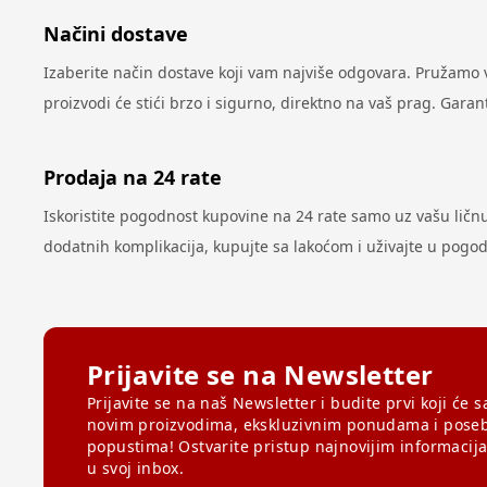
Načini dostave
Izaberite način dostave koji vam najviše odgovara. Pružamo
proizvodi će stići brzo i sigurno, direktno na vaš prag. Gar
Prodaja na 24 rate
Iskoristite pogodnost kupovine na 24 rate samo uz vašu ličnu k
dodatnih komplikacija, kupujte sa lakoćom i uživajte u pog
Prijavite se na Newsletter
Prijavite se na naš Newsletter i budite prvi koji će s
novim proizvodima, ekskluzivnim ponudama i pose
popustima! Ostvarite pristup najnovijim informacij
u svoj inbox.