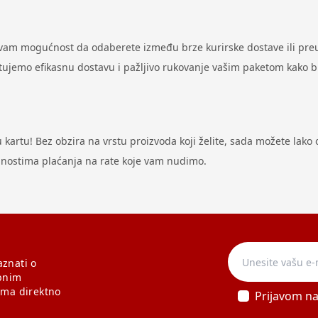
 vam mogućnost da odaberete između brze kurirske dostave ili preu
antujemo efikasnu dostavu i pažljivo rukovanje vašim paketom kako 
artu! Bez obzira na vrstu proizvoda koji želite, sada možete lako ost
odnostima plaćanja na rate koje vam nudimo.
aznati o
bnim
ama direktno
Prijavom n