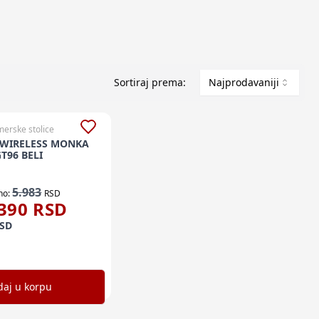
Sortiraj prema:
Najprodavaniji
erske stolice
WIRELESS MONKA
T96 BELI
5.983
no:
RSD
390
RSD
SD
aj u korpu