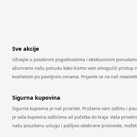
Sve akcije
Uživajte u posebnim pogodnostima i ekskluzivnim ponudama 
ažuriramo našu ponudu kako bismo vam omogućili pristup najn
kvalitetom po povoljnim cenama. Prijavite se na naš newslet
Sigurna kupovina
Sigurna kupovina je naš prioritet. Pružamo vam zaštitu i po
je vaša kupovina zaštićena od početka do kraja. Vaša privatno
našu pouzdanu uslugu i pažljivo odabrane proizvode, možete 