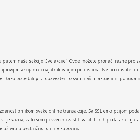
putem naše sekcije 'Sve akcije'. Ovde možete pronaći razne proi
ovijim akcijama i najatraktivnijim popustima. Ne propustite prilik
ter kako biste bili prvi obavešteni o svim našim aktuelnim ponudam
uzdanost prilikom svake online transakcije. Sa SSL enkripcijom pod
st je važna, zato smo posvećeni zaštiti vaših ličnih podataka i gar
uživati u bezbrižnoj online kupovini.