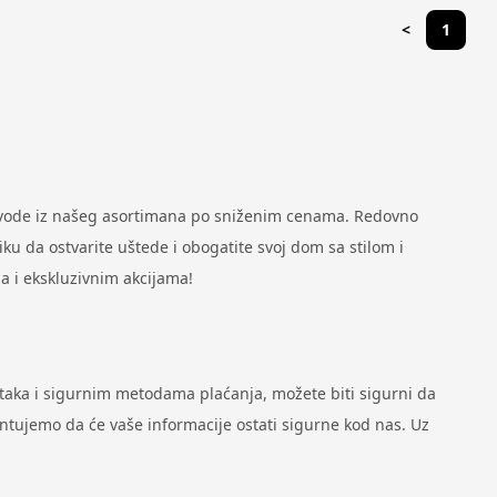
<
1
zvode iz našeg asortimana po sniženim cenama. Redovno
u da ostvarite uštede i obogatite svoj dom sa stilom i
a i ekskluzivnim akcijama!
ataka i sigurnim metodama plaćanja, možete biti sigurni da
antujemo da će vaše informacije ostati sigurne kod nas. Uz