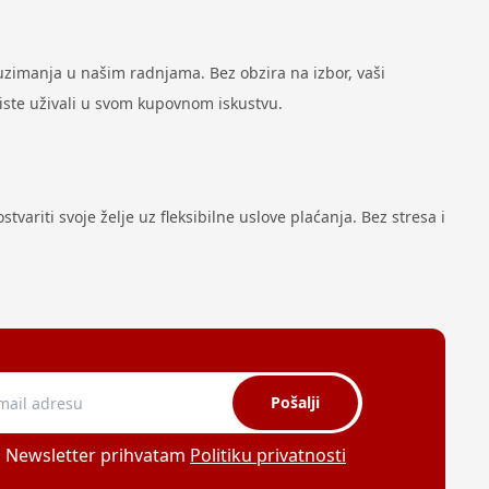
zimanja u našim radnjama. Bez obzira na izbor, vaši
biste uživali u svom kupovnom iskustvu.
variti svoje želje uz fleksibilne uslove plaćanja. Bez stresa i
Pošalji
a Newsletter prihvatam
Politiku privatnosti