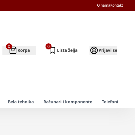
O nama
Kontakt
0
0
Korpa
Lista želja
Prijavi se
Bela tehnika
Računari i komponente
Telefoni