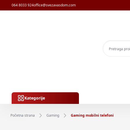
064 8033 924
office@svezavasdom.com
Kategorije
Početna strana
Gaming
Gaming mobilni telefoni