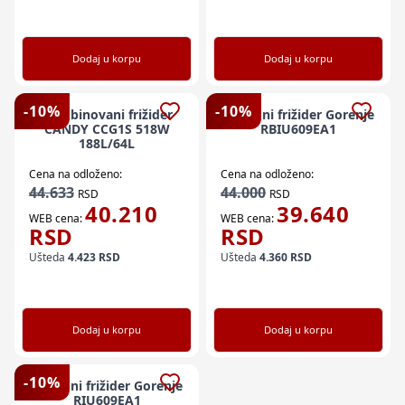
Dodaj u korpu
Dodaj u korpu
-
10
%
-
10
%
Kombinovani frižider
Ugradni frižider Gorenje
CANDY CCG1S 518W
RBIU609EA1
188L/64L
Cena na odloženo:
Cena na odloženo:
44.633
44.000
RSD
RSD
40.210
39.640
WEB cena:
WEB cena:
RSD
RSD
Ušteda
4.423
RSD
Ušteda
4.360
RSD
Dodaj u korpu
Dodaj u korpu
-
10
%
Ugradni frižider Gorenje
RIU609EA1