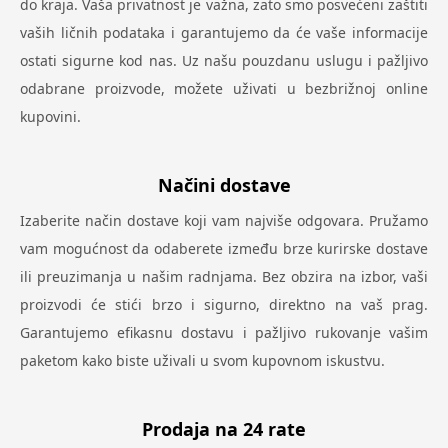
do kraja. Vaša privatnost je važna, zato smo posvećeni zaštiti
vaših ličnih podataka i garantujemo da će vaše informacije
ostati sigurne kod nas. Uz našu pouzdanu uslugu i pažljivo
odabrane proizvode, možete uživati u bezbrižnoj online
kupovini.
Načini dostave
Izaberite način dostave koji vam najviše odgovara. Pružamo
vam mogućnost da odaberete između brze kurirske dostave
ili preuzimanja u našim radnjama. Bez obzira na izbor, vaši
proizvodi će stići brzo i sigurno, direktno na vaš prag.
Garantujemo efikasnu dostavu i pažljivo rukovanje vašim
paketom kako biste uživali u svom kupovnom iskustvu.
Prodaja na 24 rate