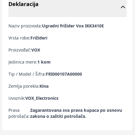
Deklaracija
Naziv proizvoda:
Ugradni frižider Vox IKK3410E
Vrsta robe:
Frižideri
Proizvođač:
VOX
Jedinica mere:
1 kom
Tip / Model / Šifra:
FRI000107A00000
Zemlja porekla:
Kina
Uvoznik:
VOX_Electronics
Prava
Zagarantovana sva prava kupaca po osnovu
potrošača:
zakona o zaštiti potrošača.