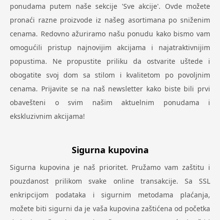
ponudama putem naše sekcije 'Sve akcije'. Ovde možete
pronaći razne proizvode iz našeg asortimana po sniženim
cenama. Redovno ažuriramo našu ponudu kako bismo vam
omogućili pristup najnovijim akcijama i najatraktivnijim
popustima. Ne propustite priliku da ostvarite uštede i
obogatite svoj dom sa stilom i kvalitetom po povoljnim
cenama. Prijavite se na naš newsletter kako biste bili prvi
obavešteni o svim našim aktuelnim ponudama i
ekskluzivnim akcijama!
Sigurna kupovina
Sigurna kupovina je naš prioritet. Pružamo vam zaštitu i
pouzdanost prilikom svake online transakcije. Sa SSL
enkripcijom podataka i sigurnim metodama plaćanja,
možete biti sigurni da je vaša kupovina zaštićena od početka