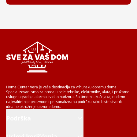
Home Centar Vera je vaša destinacija za vrhunsku opremu doma.
Specializovani smo za prodaju bele tehnike, elektronike, alata, i pružamo
usluge ugradnje alarma i video nadzora. Sa timom stručnjaka, nudimo
najkvalitetnije proizvode i personaliziranu podršku kako biste stvorili
idealno okruženje u svom domu.
Podrška
Uslovi korišćenja