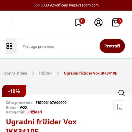
064 8033 924
office@svezavasdom.com
0
0
Pretraži
Početna strana
Frižideri
Ugradni frižider Vox IKK3410E
-
10
%
Šifra proizvoda:
FRI000107A00000
Brend:
VOX
Kategorija:
Frižideri
Ugradni frižider Vox
IKK3410E