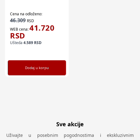
Cena na odloženo:
46.309
RSD
41.720
WEB cena:
RSD
Ušteda
4.589
RSD
Dodaj u korpu
Sve akcije
Uživajte u posebnim pogodnostima i ekskluzivnim