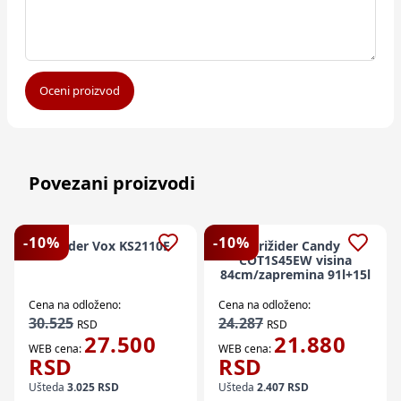
Oceni proizvod
Povezani proizvodi
-
10
%
-
10
%
Frižider Vox KS2110E
Frižider Candy
COT1S45EW visina
84cm/zapremina 91l+15l
Cena na odloženo:
Cena na odloženo:
30.525
24.287
RSD
RSD
27.500
21.880
WEB cena:
WEB cena:
RSD
RSD
Ušteda
3.025
RSD
Ušteda
2.407
RSD