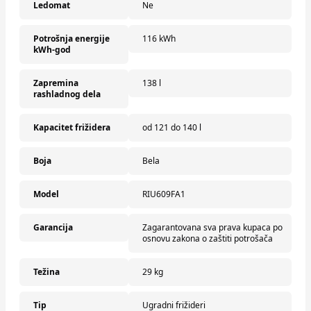
Ledomat
Ne
Potrošnja energije
116 kWh
kWh-god
Zapremina
138 l
rashladnog dela
Kapacitet frižidera
od 121 do 140 l
Boja
Bela
Model
RIU609FA1
Garancija
Zagarantovana sva prava kupaca po
osnovu zakona o zaštiti potrošača
Težina
29 kg
Tip
Ugradni frižideri