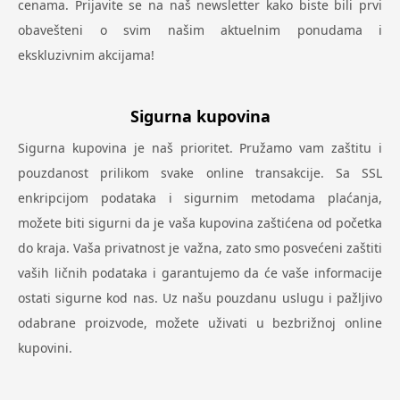
cenama. Prijavite se na naš newsletter kako biste bili prvi
obavešteni o svim našim aktuelnim ponudama i
ekskluzivnim akcijama!
Sigurna kupovina
Sigurna kupovina je naš prioritet. Pružamo vam zaštitu i
pouzdanost prilikom svake online transakcije. Sa SSL
enkripcijom podataka i sigurnim metodama plaćanja,
možete biti sigurni da je vaša kupovina zaštićena od početka
do kraja. Vaša privatnost je važna, zato smo posvećeni zaštiti
vaših ličnih podataka i garantujemo da će vaše informacije
ostati sigurne kod nas. Uz našu pouzdanu uslugu i pažljivo
odabrane proizvode, možete uživati u bezbrižnoj online
kupovini.