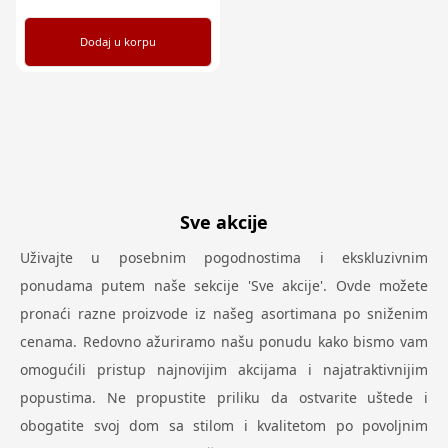
Dodaj u korpu
Sve akcije
Uživajte u posebnim pogodnostima i ekskluzivnim
ponudama putem naše sekcije 'Sve akcije'. Ovde možete
pronaći razne proizvode iz našeg asortimana po sniženim
cenama. Redovno ažuriramo našu ponudu kako bismo vam
omogućili pristup najnovijim akcijama i najatraktivnijim
popustima. Ne propustite priliku da ostvarite uštede i
obogatite svoj dom sa stilom i kvalitetom po povoljnim