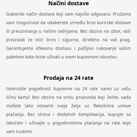
Načini dostave
Izaberite način dostave koji vam najviše odgovara. Pružamo
vam mogućnost da odaberete između brze kurirske dostave
ili preuzimanja u našim radnjama. Bez obzira na izbor, vaši
proizvodi će stići brzo i sigurno, direktno na vaš prag.
Garantujemo efikasnu dostavu i pažljivo rukovanje vašim
paketom kako biste uživali u svom kupovnom iskustvu.
Prodaja na 24 rate
Iskoristite pogodnost kupovine na 24 rate samo uz vašu
ličnu kartu! Bez obzira na vrstu proizvoda koji želite, sada
možete lako ostvariti svoje želje uz fleksibilne uslove
plaćanja. Bez stresa i dodatnih komplikacija, kupujte sa
lakoćom i uživajte u pogodnostima plaćanja na rate koje
vam nudimo.