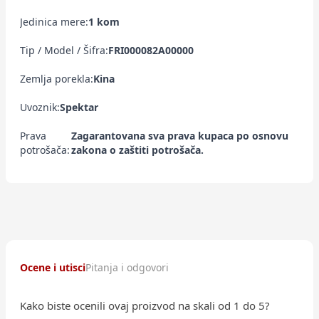
Jedinica mere:
1 kom
Tip / Model / Šifra:
FRI000082A00000
Zemlja porekla:
Kina
Uvoznik:
Spektar
Prava
Zagarantovana sva prava kupaca po osnovu
potrošača:
zakona o zaštiti potrošača.
Ocene i utisci
Pitanja i odgovori
Kako biste ocenili ovaj proizvod na skali od 1 do 5?