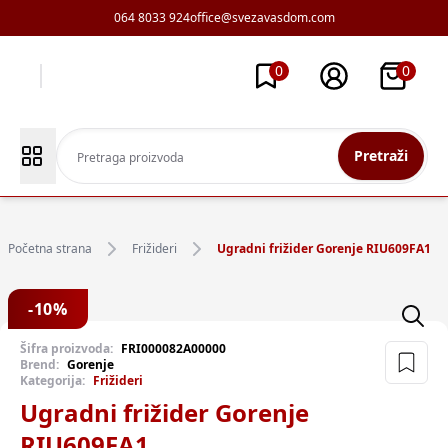
064 8033 924
office@svezavasdom.com
0
0
Pretraži
Početna strana
Frižideri
Ugradni frižider Gorenje RIU609FA1
-
10
%
Šifra proizvoda:
FRI000082A00000
Brend:
Gorenje
Kategorija:
Frižideri
Ugradni frižider Gorenje
RIU609FA1