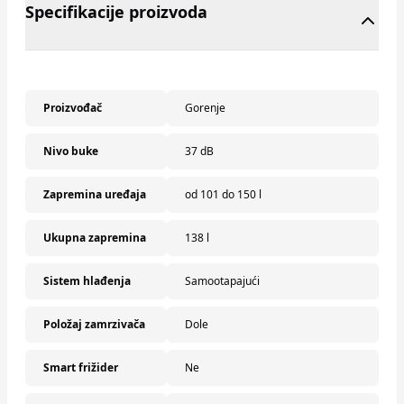
Specifikacije proizvoda
Proizvođač
Gorenje
Nivo buke
37 dB
Zapremina uređaja
od 101 do 150 l
Ukupna zapremina
138 l
Sistem hlađenja
Samootapajući
Položaj zamrzivača
Dole
Smart frižider
Ne