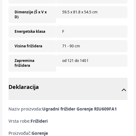
Dimenzije (Š x V x
59.5 x 81.8 x 54.5 cm
D)
Energetska klasa
F
Visina frižidera
71 - 90 cm
Zapremina
od 121 do 140 l
frižidera
Deklaracija
Naziv proizvoda:
Ugradni frižider Gorenje RIU609FA1
Vrsta robe:
Frižideri
Proizvođač:
Gorenje