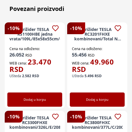
Povezani proizvodi
-
10
%
-
10
%
Frižider TESLA
Frižider TESLA
RS1100HBE jedna
RC3201FHXE
vrata/109L/85x58x55cm/crna
kombinovani/Total No
Frost/E/210L+83L/60x60x185
Cena na odloženo:
Cena na odloženo:
26.052
55.456
RSD
RSD
23.470
49.960
WEB cena:
WEB cena:
RSD
RSD
Ušteda
2.582
RSD
Ušteda
5.496
RSD
Dodaj u korpu
Dodaj u korpu
-
10
%
-
10
%
Frižider TESLA
Frižider TESLA
RC3300FHXE
RC3800FHXC
kombinovani/326L/E/208,9x63,5x65cm/inox
kombinovani/377L/C/200x68