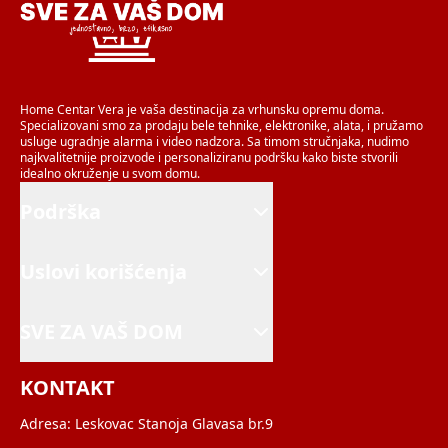
Home Centar Vera je vaša destinacija za vrhunsku opremu doma.
Specializovani smo za prodaju bele tehnike, elektronike, alata, i pružamo
usluge ugradnje alarma i video nadzora. Sa timom stručnjaka, nudimo
najkvalitetnije proizvode i personaliziranu podršku kako biste stvorili
idealno okruženje u svom domu.
Podrška
Uslovi korišćenja
SVE ZA VAŠ DOM
KONTAKT
Adresa:
Leskovac Stanoja Glavasa br.9