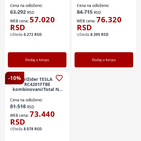
Cena na odloženo:
Cena na odloženo:
63.292
84.715
RSD
RSD
57.020
76.320
WEB cena:
WEB cena:
RSD
RSD
Ušteda
6.272
RSD
Ušteda
8.395
RSD
Dodaj u korpu
Dodaj u korpu
-
10
%
Frižider TESLA
RC4201FTBE
kombinovani/Total No
Frost/E/276L+141L/70,3x67x185cm/crna
Cena na odloženo:
81.518
RSD
73.440
WEB cena:
RSD
Ušteda
8.078
RSD