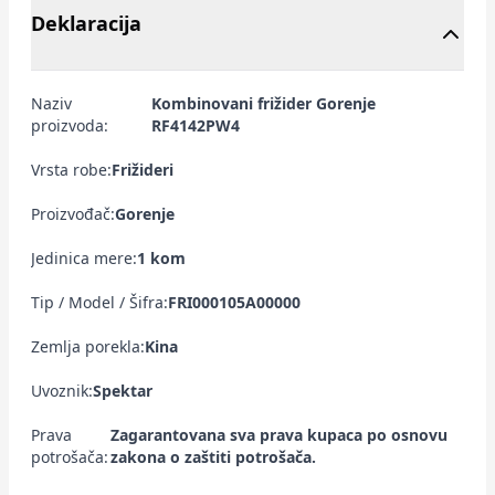
Deklaracija
Naziv
Kombinovani frižider Gorenje
proizvoda:
RF4142PW4
Vrsta robe:
Frižideri
Proizvođač:
Gorenje
Jedinica mere:
1 kom
Tip / Model / Šifra:
FRI000105A00000
Zemlja porekla:
Kina
Uvoznik:
Spektar
Prava
Zagarantovana sva prava kupaca po osnovu
potrošača:
zakona o zaštiti potrošača.