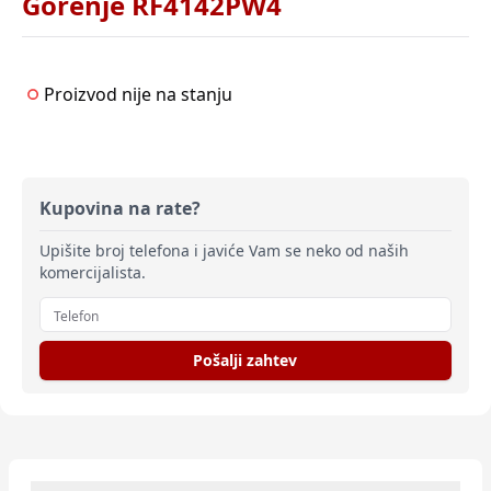
Gorenje RF4142PW4
Proizvod nije na stanju
Kupovina na rate?
Upišite broj telefona i javiće Vam se neko od naših
komercijalista.
Pošalji zahtev