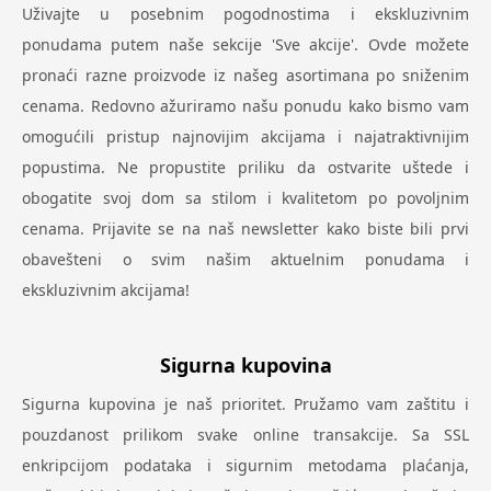
Uživajte u posebnim pogodnostima i ekskluzivnim
ponudama putem naše sekcije 'Sve akcije'. Ovde možete
pronaći razne proizvode iz našeg asortimana po sniženim
cenama. Redovno ažuriramo našu ponudu kako bismo vam
omogućili pristup najnovijim akcijama i najatraktivnijim
popustima. Ne propustite priliku da ostvarite uštede i
obogatite svoj dom sa stilom i kvalitetom po povoljnim
cenama. Prijavite se na naš newsletter kako biste bili prvi
obavešteni o svim našim aktuelnim ponudama i
ekskluzivnim akcijama!
Sigurna kupovina
Sigurna kupovina je naš prioritet. Pružamo vam zaštitu i
pouzdanost prilikom svake online transakcije. Sa SSL
enkripcijom podataka i sigurnim metodama plaćanja,