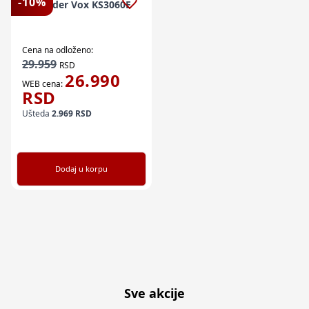
-
10
%
Frižider Vox KS3060E
Cena na odloženo:
29.959
RSD
26.990
WEB cena:
RSD
Ušteda
2.969
RSD
Dodaj u korpu
Sve akcije