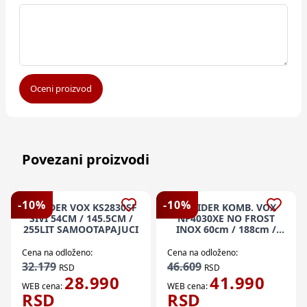
Oceni proizvod
Povezani proizvodi
-
10
%
-
10
%
FRIZIDER VOX KS2830SF
FRIZIDER KOMB. VOX
SIVI 54CM / 145.5CM /
NF4030XE NO FROST
255LIT SAMOOTAPAJUCI
INOX 60cm / 188cm /
224lit / 86lit
Cena na odloženo:
Cena na odloženo:
32.179
46.609
RSD
RSD
28.990
41.990
WEB cena:
WEB cena:
RSD
RSD