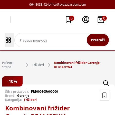
064 8033 924
office@svezavasdom.com
0
0
Pretraži
Početna
Kombinovani frižider Gorenje
Frižideri
strana
RF4142PW4
-
10
%
Šifra proizvoda:
FRI000105A00000
Brend:
Gorenje
Kategorija:
Frižideri
Kombinovani frižider