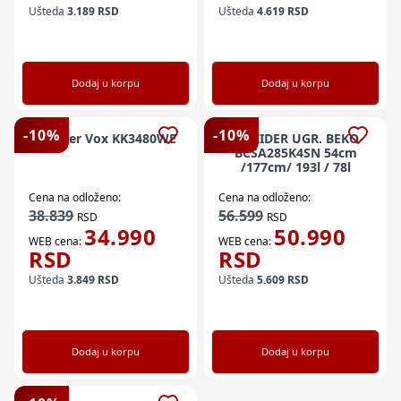
Ušteda
3.189
RSD
Ušteda
4.619
RSD
Dodaj u korpu
Dodaj u korpu
-
10
%
-
10
%
Frižider Vox KK3480WE
FRIZIDER UGR. BEKO
BCSA285K4SN 54cm
/177cm/ 193l / 78l
Cena na odloženo:
Cena na odloženo:
38.839
56.599
RSD
RSD
34.990
50.990
WEB cena:
WEB cena:
RSD
RSD
Ušteda
3.849
RSD
Ušteda
5.609
RSD
Dodaj u korpu
Dodaj u korpu