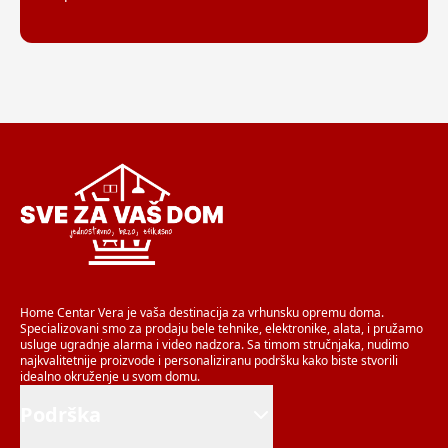
Home Centar Vera je vaša destinacija za vrhunsku opremu doma.
Specializovani smo za prodaju bele tehnike, elektronike, alata, i pružamo
usluge ugradnje alarma i video nadzora. Sa timom stručnjaka, nudimo
najkvalitetnije proizvode i personaliziranu podršku kako biste stvorili
idealno okruženje u svom domu.
Podrška