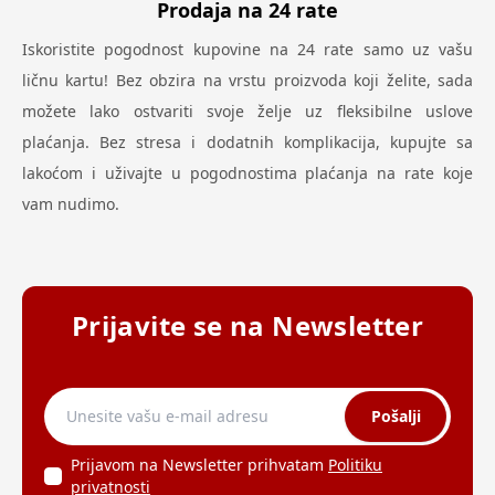
Prodaja na 24 rate
Iskoristite pogodnost kupovine na 24 rate samo uz vašu
ličnu kartu! Bez obzira na vrstu proizvoda koji želite, sada
možete lako ostvariti svoje želje uz fleksibilne uslove
plaćanja. Bez stresa i dodatnih komplikacija, kupujte sa
lakoćom i uživajte u pogodnostima plaćanja na rate koje
vam nudimo.
Prijavite se na Newsletter
Pošalji
Prijavom na Newsletter prihvatam
Politiku
privatnosti