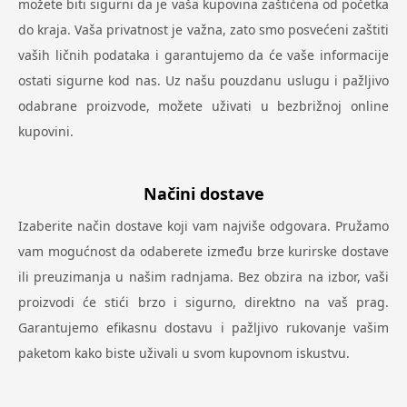
možete biti sigurni da je vaša kupovina zaštićena od početka
do kraja. Vaša privatnost je važna, zato smo posvećeni zaštiti
vaših ličnih podataka i garantujemo da će vaše informacije
ostati sigurne kod nas. Uz našu pouzdanu uslugu i pažljivo
odabrane proizvode, možete uživati u bezbrižnoj online
kupovini.
Načini dostave
Izaberite način dostave koji vam najviše odgovara. Pružamo
vam mogućnost da odaberete između brze kurirske dostave
ili preuzimanja u našim radnjama. Bez obzira na izbor, vaši
proizvodi će stići brzo i sigurno, direktno na vaš prag.
Garantujemo efikasnu dostavu i pažljivo rukovanje vašim
paketom kako biste uživali u svom kupovnom iskustvu.