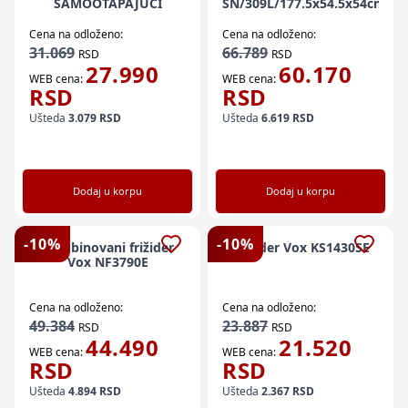
SAMOOTAPAJUCI
SN/309L/177.5x54.5x54cm/be
Cena na odloženo:
Cena na odloženo:
31.069
66.789
RSD
RSD
27.990
60.170
WEB cena:
WEB cena:
RSD
RSD
Ušteda
3.079
RSD
Ušteda
6.619
RSD
Dodaj u korpu
Dodaj u korpu
-
10
%
-
10
%
Kombinovani frižider
Frižider Vox KS1430SE
Vox NF3790E
Cena na odloženo:
Cena na odloženo:
49.384
23.887
RSD
RSD
44.490
21.520
WEB cena:
WEB cena:
RSD
RSD
Ušteda
4.894
RSD
Ušteda
2.367
RSD