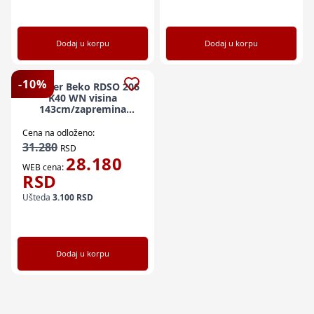
Dodaj u korpu
Dodaj u korpu
-
10
%
Frižider Beko RDSO 206
K40 WN visina
143cm/zapremina
169l+37l
Cena na odloženo:
31.280
RSD
28.180
WEB cena:
RSD
Ušteda
3.100
RSD
Dodaj u korpu