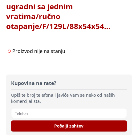
ugradni sa jednim
vratima/ručno
otapanje/F/129L/88x54x54cm/bela
Proizvod nije na stanju
Kupovina na rate?
Upišite broj telefona i javiće Vam se neko od naših
komercijalista.
Pošalji zahtev