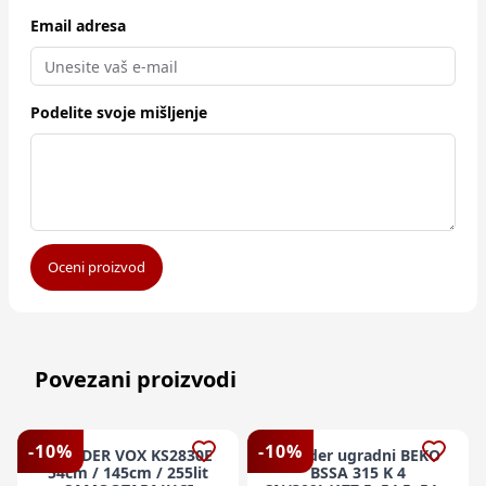
Email adresa
Podelite svoje mišljenje
Oceni proizvod
Povezani proizvodi
-
10
%
-
10
%
FRIZIDER VOX KS2830E
Frizider ugradni BEKO
54cm / 145cm / 255lit
BSSA 315 K 4