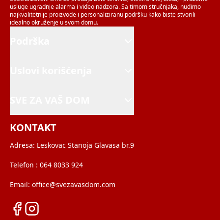
usluge ugradnje alarma i video nadzora. Sa timom stručnjaka, nudimo
najkvalitetnije proizvode i personaliziranu podršku kako biste stvorili
idealno okruženje u svom domu.
Podrška
Uslovi korišćenja
SVE ZA VAŠ DOM
KONTAKT
Adresa:
Leskovac Stanoja Glavasa br.9
Telefon :
064 8033 924
Email:
office@svezavasdom.com