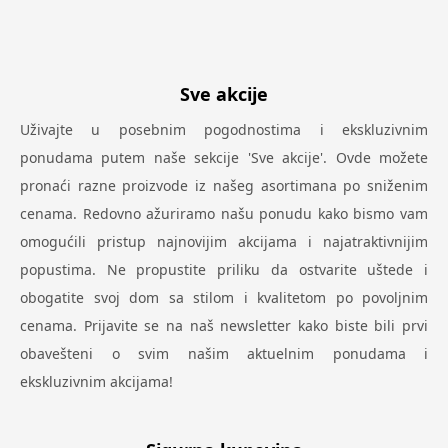
Sve akcije
Uživajte u posebnim pogodnostima i ekskluzivnim
ponudama putem naše sekcije 'Sve akcije'. Ovde možete
pronaći razne proizvode iz našeg asortimana po sniženim
cenama. Redovno ažuriramo našu ponudu kako bismo vam
omogućili pristup najnovijim akcijama i najatraktivnijim
popustima. Ne propustite priliku da ostvarite uštede i
obogatite svoj dom sa stilom i kvalitetom po povoljnim
cenama. Prijavite se na naš newsletter kako biste bili prvi
obavešteni o svim našim aktuelnim ponudama i
ekskluzivnim akcijama!