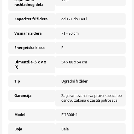
rashladnog dela
Kapacitet frižidera
od 121 do 140 l
Visina frižidera
71 - 90 cm
Energetska klasa
F
Dimenzije (Š x V x
54 x 88 x 54 cm
D)
Tip
Ugradni frižideri
Garancija
Zagarantovana sva prava kupaca po
osnovu zakona o zaštiti potrošača
Model
RI1300H1
Boja
Bela