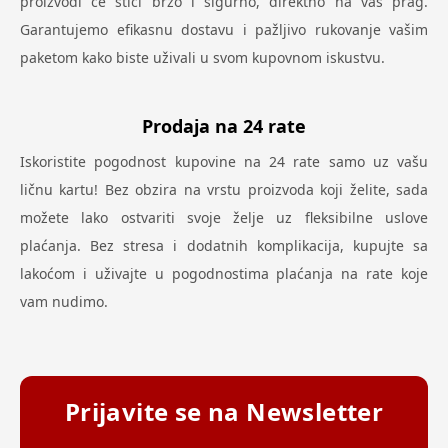
proizvodi će stići brzo i sigurno, direktno na vaš prag.
Garantujemo efikasnu dostavu i pažljivo rukovanje vašim
paketom kako biste uživali u svom kupovnom iskustvu.
Prodaja na 24 rate
Iskoristite pogodnost kupovine na 24 rate samo uz vašu
ličnu kartu! Bez obzira na vrstu proizvoda koji želite, sada
možete lako ostvariti svoje želje uz fleksibilne uslove
plaćanja. Bez stresa i dodatnih komplikacija, kupujte sa
lakoćom i uživajte u pogodnostima plaćanja na rate koje
vam nudimo.
Prijavite se na Newsletter