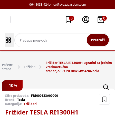
064 8033 924
office@svezavasdom.com
0
0
Pretraži
Frižider TESLA RI1300H1 ugradni sa jednim
Početna
Frižideri
vratima/ručno
strana
otapanje/F/129L/88x54x54cm/bela
-
10
%
Šifra proizvoda:
FRI000133A00000
Brend:
Tesla
Kategorija:
Frižideri
Frižider TESLA RI1300H1