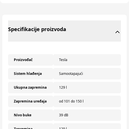
Specifikacije proizvoda
Proizvođač
Tesla
Sistem hlađenja
Samootapajući
Ukupna zapremina
129 l
Zapremina uređaja
od 101 do 150 l
Nivo buke
39 dB
Zapremina
129 l