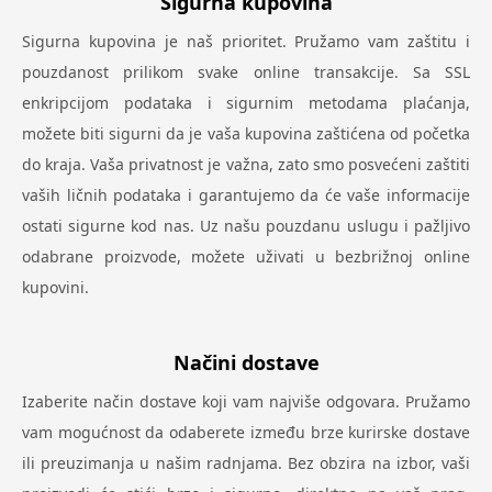
Sigurna kupovina
Sigurna kupovina je naš prioritet. Pružamo vam zaštitu i
pouzdanost prilikom svake online transakcije. Sa SSL
enkripcijom podataka i sigurnim metodama plaćanja,
možete biti sigurni da je vaša kupovina zaštićena od početka
do kraja. Vaša privatnost je važna, zato smo posvećeni zaštiti
vaših ličnih podataka i garantujemo da će vaše informacije
ostati sigurne kod nas. Uz našu pouzdanu uslugu i pažljivo
odabrane proizvode, možete uživati u bezbrižnoj online
kupovini.
Načini dostave
Izaberite način dostave koji vam najviše odgovara. Pružamo
vam mogućnost da odaberete između brze kurirske dostave
ili preuzimanja u našim radnjama. Bez obzira na izbor, vaši