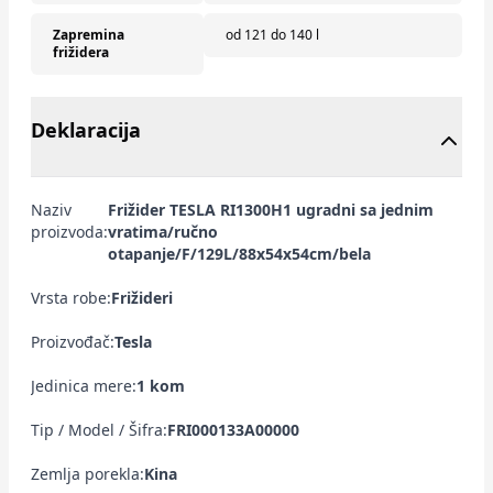
Zapremina
od 121 do 140 l
frižidera
Deklaracija
Naziv
Frižider TESLA RI1300H1 ugradni sa jednim
proizvoda:
vratima/ručno
otapanje/F/129L/88x54x54cm/bela
Vrsta robe:
Frižideri
Proizvođač:
Tesla
Jedinica mere:
1 kom
Tip / Model / Šifra:
FRI000133A00000
Zemlja porekla:
Kina