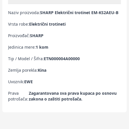
Naziv proizvoda:
SHARP Električni trotinet EM-KS2AEU-B
Vrsta robe:
Električni trotineti
Proizvođač:
SHARP
Jedinica mere:
1 kom
Tip / Model / Šifra:
ETN000004A00000
Zemlja porekla:
Kina
Uvoznik:
EWE
Prava
Zagarantovana sva prava kupaca po osnovu
potrošača:
zakona o zaštiti potrošača.