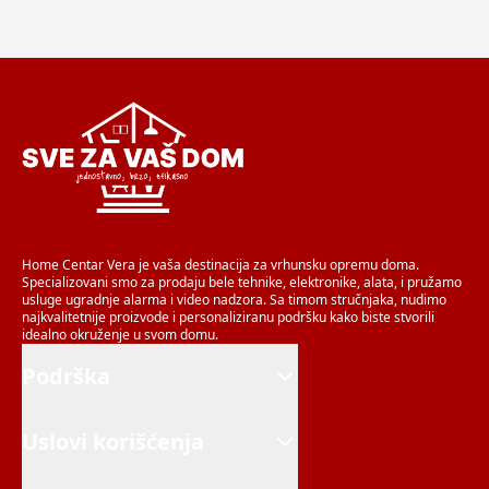
Home Centar Vera je vaša destinacija za vrhunsku opremu doma.
Specializovani smo za prodaju bele tehnike, elektronike, alata, i pružamo
usluge ugradnje alarma i video nadzora. Sa timom stručnjaka, nudimo
najkvalitetnije proizvode i personaliziranu podršku kako biste stvorili
idealno okruženje u svom domu.
Podrška
Uslovi korišćenja