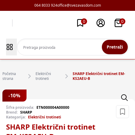
064 8033 924
office@svezavasdom.com
0
0
Pretraži
Početna
Električni
SHARP Električni trotinet EM-
strana
trotineti
KS2AEU-B
-
10
%
Šifra proizvoda:
ETN000004A00000
Brend:
SHARP
Kategorija:
Električni trotineti
SHARP Električni trotinet