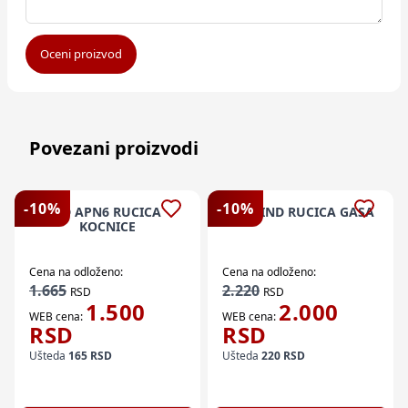
Oceni proizvod
Povezani proizvodi
-
10
%
-
10
%
RD APN6 RUCICA
RD WIND RUCICA GASA
KOCNICE
Cena na odloženo:
Cena na odloženo:
1.665
2.220
RSD
RSD
1.500
2.000
WEB cena:
WEB cena:
RSD
RSD
Ušteda
165
RSD
Ušteda
220
RSD