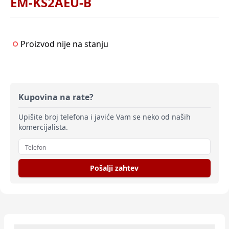
EM-KS2AEU-B
Proizvod nije na stanju
Kupovina na rate?
Upišite broj telefona i javiće Vam se neko od naših
komercijalista.
Pošalji zahtev