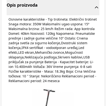
Opis proizvoda
Osnovne karakteristike - Tip trotineta: Električni trotinet
Snaga motora: 350W Maksimalni ugao uspona: 15º
Maksimalna brzina: 25 km/h Režim rada: App kontrola
Domet: 40km Nosivost: 120kg Napomena: Pneumatske
prednje i zadnje gume veličine 10” Ostalo: Crvena
zadnja svetla za sigurno kočenje,Dvostruki sistem
kočenja,IPX4 sertifikat - vodootporan uređaj,Led
efekti,LED ekran,Mehaničko zvonce,Mogućnost
sklapanja,Neklizajuća podloga,Skriveni kablovi,USB
priključak za punjenje Baterija - Kapacitet baterije: Li-
ion 10.400mAh Voltaža: 36V Vreme punjenja: 6-8 sati
Fizičke karakteristike - Masa: 18.3kg Boja: Crna Veličina
točkova: 10 '' Stanje: Nekorišćeno Reklamacioni period -
Reklamacioni period: 24 meseca