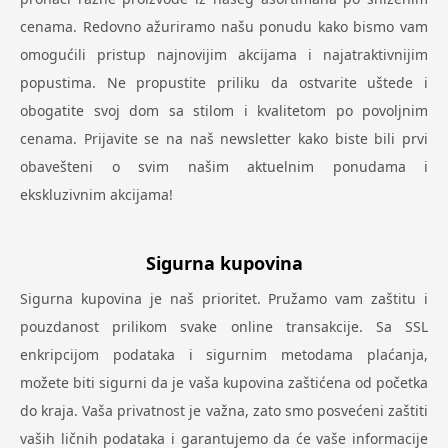
cenama. Redovno ažuriramo našu ponudu kako bismo vam
omogućili pristup najnovijim akcijama i najatraktivnijim
popustima. Ne propustite priliku da ostvarite uštede i
obogatite svoj dom sa stilom i kvalitetom po povoljnim
cenama. Prijavite se na naš newsletter kako biste bili prvi
obavešteni o svim našim aktuelnim ponudama i
ekskluzivnim akcijama!
Sigurna kupovina
Sigurna kupovina je naš prioritet. Pružamo vam zaštitu i
pouzdanost prilikom svake online transakcije. Sa SSL
enkripcijom podataka i sigurnim metodama plaćanja,
možete biti sigurni da je vaša kupovina zaštićena od početka
do kraja. Vaša privatnost je važna, zato smo posvećeni zaštiti
vaših ličnih podataka i garantujemo da će vaše informacije