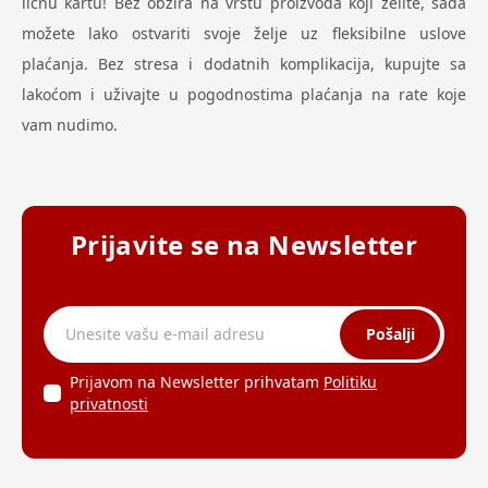
ličnu kartu! Bez obzira na vrstu proizvoda koji želite, sada
možete lako ostvariti svoje želje uz fleksibilne uslove
plaćanja. Bez stresa i dodatnih komplikacija, kupujte sa
lakoćom i uživajte u pogodnostima plaćanja na rate koje
vam nudimo.
Prijavite se na Newsletter
Pošalji
Prijavom na Newsletter prihvatam
Politiku
privatnosti