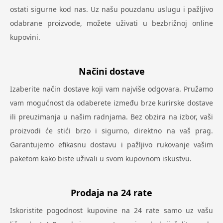
ostati sigurne kod nas. Uz našu pouzdanu uslugu i pažljivo
odabrane proizvode, možete uživati u bezbrižnoj online
kupovini.
Načini dostave
Izaberite način dostave koji vam najviše odgovara. Pružamo
vam mogućnost da odaberete između brze kurirske dostave
ili preuzimanja u našim radnjama. Bez obzira na izbor, vaši
proizvodi će stići brzo i sigurno, direktno na vaš prag.
Garantujemo efikasnu dostavu i pažljivo rukovanje vašim
paketom kako biste uživali u svom kupovnom iskustvu.
Prodaja na 24 rate
Iskoristite pogodnost kupovine na 24 rate samo uz vašu