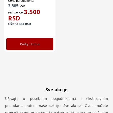
Cena na odloženo:
3.885
RSD
3.500
WEB cena:
RSD
Ušteda
385
RSD
Dodaj u korpu
Sve akcije
Uživajte u posebnim pogodnostima i ekskluzivnim
ponudama putem naše sekcije 'Sve akcije'. Ovde možete
pronaći razne proizvode iz našeg asortimana po sniženim