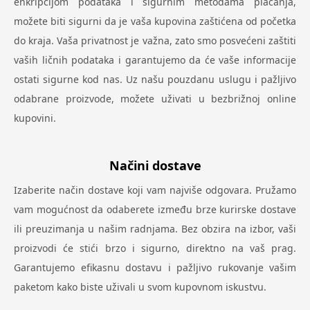
enkripcijom podataka i sigurnim metodama plaćanja,
možete biti sigurni da je vaša kupovina zaštićena od početka
do kraja. Vaša privatnost je važna, zato smo posvećeni zaštiti
vaših ličnih podataka i garantujemo da će vaše informacije
ostati sigurne kod nas. Uz našu pouzdanu uslugu i pažljivo
odabrane proizvode, možete uživati u bezbrižnoj online
kupovini.
Načini dostave
Izaberite način dostave koji vam najviše odgovara. Pružamo
vam mogućnost da odaberete između brze kurirske dostave
ili preuzimanja u našim radnjama. Bez obzira na izbor, vaši
proizvodi će stići brzo i sigurno, direktno na vaš prag.
Garantujemo efikasnu dostavu i pažljivo rukovanje vašim
paketom kako biste uživali u svom kupovnom iskustvu.