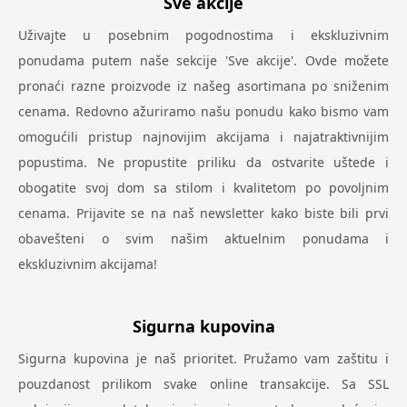
Sve akcije
Uživajte u posebnim pogodnostima i ekskluzivnim
ponudama putem naše sekcije 'Sve akcije'. Ovde možete
pronaći razne proizvode iz našeg asortimana po sniženim
cenama. Redovno ažuriramo našu ponudu kako bismo vam
omogućili pristup najnovijim akcijama i najatraktivnijim
popustima. Ne propustite priliku da ostvarite uštede i
obogatite svoj dom sa stilom i kvalitetom po povoljnim
cenama. Prijavite se na naš newsletter kako biste bili prvi
obavešteni o svim našim aktuelnim ponudama i
ekskluzivnim akcijama!
Sigurna kupovina
Sigurna kupovina je naš prioritet. Pružamo vam zaštitu i
pouzdanost prilikom svake online transakcije. Sa SSL