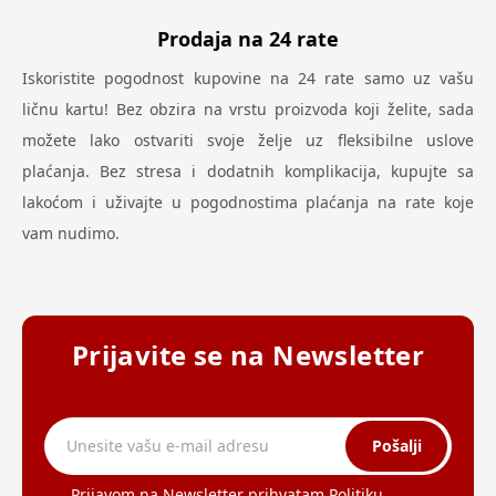
Prodaja na 24 rate
Iskoristite pogodnost kupovine na 24 rate samo uz vašu
ličnu kartu! Bez obzira na vrstu proizvoda koji želite, sada
možete lako ostvariti svoje želje uz fleksibilne uslove
plaćanja. Bez stresa i dodatnih komplikacija, kupujte sa
lakoćom i uživajte u pogodnostima plaćanja na rate koje
vam nudimo.
Prijavite se na Newsletter
Pošalji
Prijavom na Newsletter prihvatam
Politiku