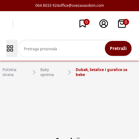
064 8033 924
office@svezavasdom.com
0
0
Pretraži
Početna
Baby
Dubak, šetalice i guralice za
strana
oprema
bebe