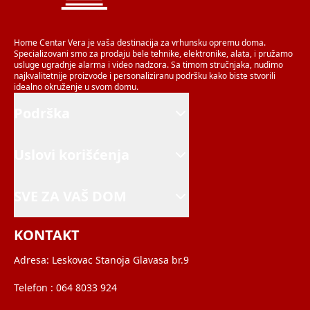
Home Centar Vera je vaša destinacija za vrhunsku opremu doma.
Specializovani smo za prodaju bele tehnike, elektronike, alata, i pružamo
usluge ugradnje alarma i video nadzora. Sa timom stručnjaka, nudimo
najkvalitetnije proizvode i personaliziranu podršku kako biste stvorili
idealno okruženje u svom domu.
Podrška
Uslovi korišćenja
SVE ZA VAŠ DOM
KONTAKT
Adresa:
Leskovac Stanoja Glavasa br.9
Telefon :
064 8033 924