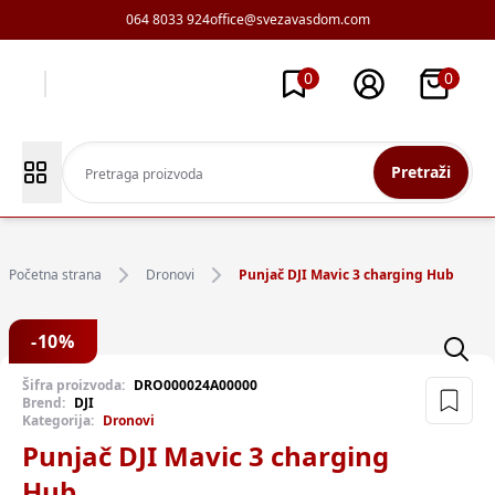
064 8033 924
office@svezavasdom.com
0
0
Pretraži
Početna strana
Dronovi
Punjač DJI Mavic 3 charging Hub
-
10
%
Šifra proizvoda:
DRO000024A00000
Brend:
DJI
Kategorija:
Dronovi
Punjač DJI Mavic 3 charging
Hub