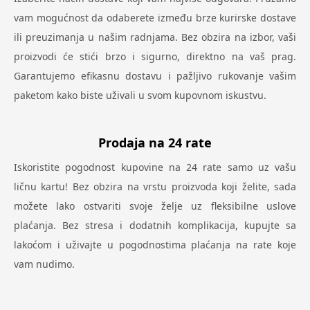
vam mogućnost da odaberete između brze kurirske dostave
ili preuzimanja u našim radnjama. Bez obzira na izbor, vaši
proizvodi će stići brzo i sigurno, direktno na vaš prag.
Garantujemo efikasnu dostavu i pažljivo rukovanje vašim
paketom kako biste uživali u svom kupovnom iskustvu.
Prodaja na 24 rate
Iskoristite pogodnost kupovine na 24 rate samo uz vašu
ličnu kartu! Bez obzira na vrstu proizvoda koji želite, sada
možete lako ostvariti svoje želje uz fleksibilne uslove
plaćanja. Bez stresa i dodatnih komplikacija, kupujte sa
lakoćom i uživajte u pogodnostima plaćanja na rate koje
vam nudimo.