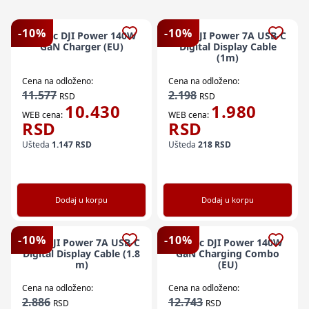
-
10
%
-
10
%
Punjac DJI Power 140W
Kabl DJI Power 7A USB-C
GaN Charger (EU)
Digital Display Cable
(1m)
Cena na odloženo:
Cena na odloženo:
11.577
2.198
RSD
RSD
10.430
1.980
WEB cena:
WEB cena:
RSD
RSD
Ušteda
1.147
RSD
Ušteda
218
RSD
Dodaj u korpu
Dodaj u korpu
-
10
%
-
10
%
Kabl DJI Power 7A USB-C
Punjac DJI Power 140W
Digital Display Cable (1.8
GaN Charging Combo
m)
(EU)
Cena na odloženo:
Cena na odloženo:
2.886
12.743
RSD
RSD