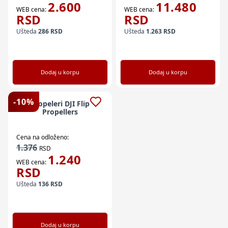
2.600
11.480
WEB cena:
WEB cena:
RSD
RSD
Ušteda
286
RSD
Ušteda
1.263
RSD
Dodaj u korpu
Dodaj u korpu
-
10
%
Propeleri DJI Flip
Propellers
Cena na odloženo:
1.376
RSD
1.240
WEB cena:
RSD
Ušteda
136
RSD
Dodaj u korpu