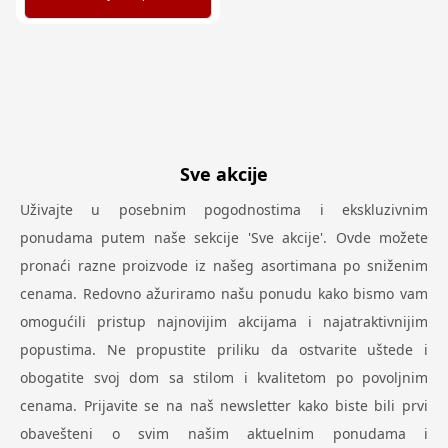
Sve akcije
Uživajte u posebnim pogodnostima i ekskluzivnim
ponudama putem naše sekcije 'Sve akcije'. Ovde možete
pronaći razne proizvode iz našeg asortimana po sniženim
cenama. Redovno ažuriramo našu ponudu kako bismo vam
omogućili pristup najnovijim akcijama i najatraktivnijim
popustima. Ne propustite priliku da ostvarite uštede i
obogatite svoj dom sa stilom i kvalitetom po povoljnim
cenama. Prijavite se na naš newsletter kako biste bili prvi
obavešteni o svim našim aktuelnim ponudama i