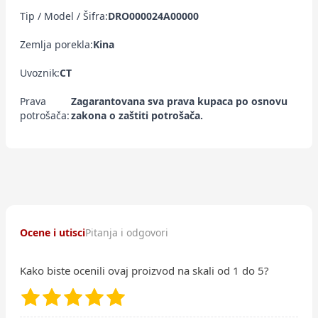
Tip / Model / Šifra:
DRO000024A00000
Zemlja porekla:
Kina
Uvoznik:
CT
Prava
Zagarantovana sva prava kupaca po osnovu
potrošača:
zakona o zaštiti potrošača.
Ocene i utisci
Pitanja i odgovori
Kako biste ocenili ovaj proizvod na skali od 1 do 5?