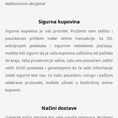
ekskluzivnim akcijama!
Sigurna kupovina
Sigurna kupovina je naš prioritet. Pružamo vam zaštitu i
pouzdanost prilikom svake online transakcije. Sa SSL
enkripcijom podataka i sigurnim metodama plaćanja,
možete biti sigurni da je vaša kupovina zaštićena od početka
do kraja. Vaša privatnost je važna, zato smo posvećeni zaštiti
vaših ličnih podataka i garantujemo da će vaše informacije
ostati sigurne kod nas. Uz našu pouzdanu uslugu i pažljivo
odabrane proizvode, možete uživati u bezbrižnoj online
kupovini.
Načini dostave
Izaberite način dostave koji vam najviše odgovara. Pružamo