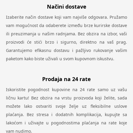
Načini dostave
Izaberite način dostave koji vam najviše odgovara. Pružamo
vam mogućnost da odaberete između brze kurirske dostave
ili preuzimanja u našim radnjama. Bez obzira na izbor, vaši
proizvodi će stići brzo i sigurno, direktno na vaš prag.
Garantujemo efikasnu dostavu i pažljivo rukovanje vašim
paketom kako biste uživali u svom kupovnom iskustvu.
Prodaja na 24 rate
Iskoristite pogodnost kupovine na 24 rate samo uz vašu
ličnu kartu! Bez obzira na vrstu proizvoda koji želite, sada
možete lako ostvariti svoje želje uz fleksibilne uslove
plaćanja. Bez stresa i dodatnih komplikacija, kupujte sa
lakoćom i uživajte u pogodnostima plaćanja na rate koje
vam nudimo.