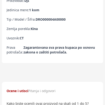
Proizvođač:
DJI
Jedinica mere:
1 kom
Tip / Model / Šifra:
DRO000004A00000
Zemlja porekla:
Kina
Uvoznik:
CT
Prava
Zagarantovana sva prava kupaca po osnovu
potrošača:
zakona o zaštiti potrošača.
Ocene i utisci
Pitanja i odgovori
Kako biste ocenili ovaj proizvod na skali od 1 do 5?