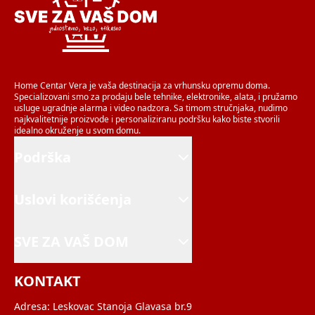
Home Centar Vera je vaša destinacija za vrhunsku opremu doma.
Specializovani smo za prodaju bele tehnike, elektronike, alata, i pružamo
usluge ugradnje alarma i video nadzora. Sa timom stručnjaka, nudimo
najkvalitetnije proizvode i personaliziranu podršku kako biste stvorili
idealno okruženje u svom domu.
Podrška
Uslovi korišćenja
SVE ZA VAŠ DOM
KONTAKT
Adresa:
Leskovac Stanoja Glavasa br.9