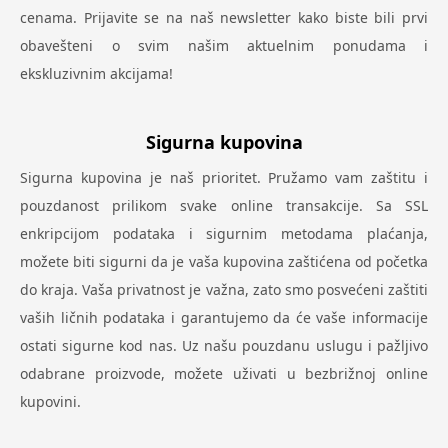
cenama. Prijavite se na naš newsletter kako biste bili prvi
obavešteni o svim našim aktuelnim ponudama i
ekskluzivnim akcijama!
Sigurna kupovina
Sigurna kupovina je naš prioritet. Pružamo vam zaštitu i
pouzdanost prilikom svake online transakcije. Sa SSL
enkripcijom podataka i sigurnim metodama plaćanja,
možete biti sigurni da je vaša kupovina zaštićena od početka
do kraja. Vaša privatnost je važna, zato smo posvećeni zaštiti
vaših ličnih podataka i garantujemo da će vaše informacije
ostati sigurne kod nas. Uz našu pouzdanu uslugu i pažljivo
odabrane proizvode, možete uživati u bezbrižnoj online
kupovini.