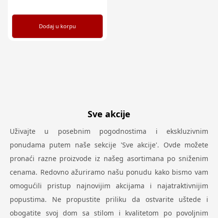
Dodaj u korpu
Sve akcije
Uživajte u posebnim pogodnostima i ekskluzivnim
ponudama putem naše sekcije 'Sve akcije'. Ovde možete
pronaći razne proizvode iz našeg asortimana po sniženim
cenama. Redovno ažuriramo našu ponudu kako bismo vam
omogućili pristup najnovijim akcijama i najatraktivnijim
popustima. Ne propustite priliku da ostvarite uštede i
obogatite svoj dom sa stilom i kvalitetom po povoljnim