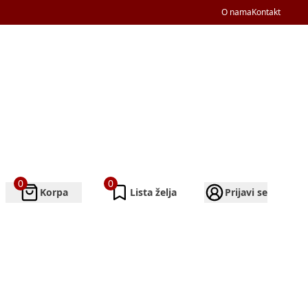
O nama
Kontakt
0
0
Korpa
Lista želja
Prijavi se