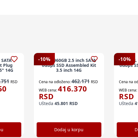
-
10
%
-
10
%
" SATA
DELL 960GB 2.5 inch SATA
DELL 
t Plug
6Gbps SSD Assembled Kit
6Gbps SS
5" 14G
3.5 inch 14G
.751
462.171
RSD
Cena na odloženo:
RSD
Cena na od
50
416.370
WEB cena:
WEB cena:
RSD
RSD
Ušteda
45.801
RSD
Ušteda
4
pu
Dodaj u korpu
D