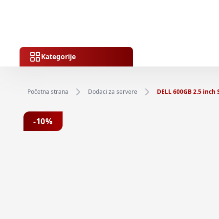
Kategorije
Početna strana
Dodaci za servere
DELL 600GB 2.5 inch 
Previous slide
-
10
%