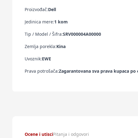
Proizvođač:
Dell
Jedinica mere:
1 kom
Tip / Model / Šifra:
SRV000004A00000
Zemlja porekla:
Kina
Uvoznik:
EWE
Prava potrošača:
Zagarantovana sva prava kupaca po o
Ocene i utisci
Pitanja i odgovori