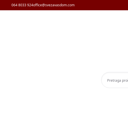
064 8033 924
office@svezavasdom.com