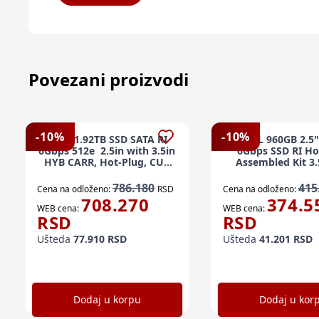
Povezani proizvodi
-
10
%
-
10
%
DELL 1.92TB SSD SATA RI
DELL 960GB 2.5
6Gbps 512e 2.5in with 3.5in
6Gbps SSD RI Ho
HYB CARR, Hot-Plug, CUS
Assembled Kit 3.
Kit
786.180
415
Cena na odloženo:
RSD
Cena na odloženo:
708.270
374.5
WEB cena:
WEB cena:
RSD
RSD
Ušteda
77.910
RSD
Ušteda
41.201
RSD
Dodaj u korpu
Dodaj u kor