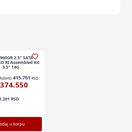
960GB 2.5" SATA
D RI Assembled Kit
3.5" 14G
415.751
loženo:
RSD
374.550
1.201
RSD
odaj u korpu