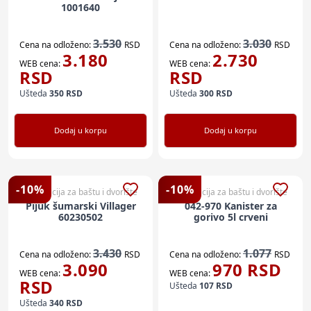
1001640
3.530
3.030
Cena na odloženo:
RSD
Cena na odloženo:
RSD
3.180
2.730
WEB cena:
WEB cena:
RSD
RSD
Ušteda
350
RSD
Ušteda
300
RSD
Dodaj u korpu
Dodaj u korpu
-
10
%
-
10
%
Dekoracija za baštu i dvorište
Dekoracija za baštu i dvorište
Pijuk šumarski Villager
042-970 Kanister za
60230502
gorivo 5l crveni
3.430
1.077
Cena na odloženo:
RSD
Cena na odloženo:
RSD
3.090
970
RSD
WEB cena:
WEB cena:
RSD
Ušteda
107
RSD
Ušteda
340
RSD