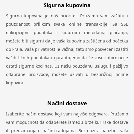
Sigurna kupovina
Sigurna kupovina je naš prioritet. Pružamo vam zaštitu i
pouzdanost prilikom svake online transakcije. Sa SSL
enkripcijom podataka i sigurnim metodama plaćanja,
možete biti sigurni da je vaša kupovina zaštićena od početka
do kraja. Vaša privatnost je važna, zato smo posvećeni zaštiti
vaših ličnih podataka i garantujemo da će vaše informacije
ostati sigurne kod nas. Uz našu pouzdanu uslugu i pažljivo
odabrane proizvode, možete uživati u bezbrižnoj online
kupovini.
Načini dostave
Izaberite način dostave koji vam najviše odgovara. Pružamo
vam mogućnost da odaberete između brze kurirske dostave
ili preuzimanja u našim radnjama. Bez obzira na izbor, vaši