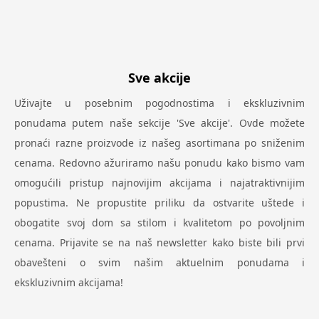
Sve akcije
Uživajte u posebnim pogodnostima i ekskluzivnim
ponudama putem naše sekcije 'Sve akcije'. Ovde možete
pronaći razne proizvode iz našeg asortimana po sniženim
cenama. Redovno ažuriramo našu ponudu kako bismo vam
omogućili pristup najnovijim akcijama i najatraktivnijim
popustima. Ne propustite priliku da ostvarite uštede i
obogatite svoj dom sa stilom i kvalitetom po povoljnim
cenama. Prijavite se na naš newsletter kako biste bili prvi
obavešteni o svim našim aktuelnim ponudama i
ekskluzivnim akcijama!