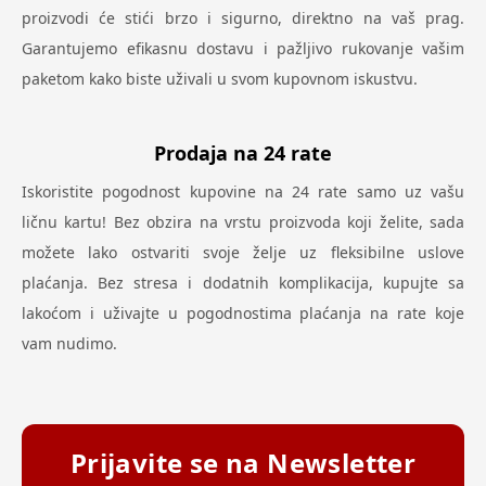
proizvodi će stići brzo i sigurno, direktno na vaš prag.
Garantujemo efikasnu dostavu i pažljivo rukovanje vašim
paketom kako biste uživali u svom kupovnom iskustvu.
Prodaja na 24 rate
Iskoristite pogodnost kupovine na 24 rate samo uz vašu
ličnu kartu! Bez obzira na vrstu proizvoda koji želite, sada
možete lako ostvariti svoje želje uz fleksibilne uslove
plaćanja. Bez stresa i dodatnih komplikacija, kupujte sa
lakoćom i uživajte u pogodnostima plaćanja na rate koje
vam nudimo.
Prijavite se na Newsletter