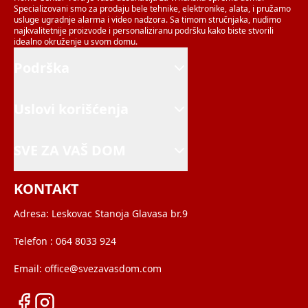
Specializovani smo za prodaju bele tehnike, elektronike, alata, i pružamo
usluge ugradnje alarma i video nadzora. Sa timom stručnjaka, nudimo
najkvalitetnije proizvode i personaliziranu podršku kako biste stvorili
idealno okruženje u svom domu.
Podrška
Uslovi korišćenja
SVE ZA VAŠ DOM
KONTAKT
Adresa:
Leskovac Stanoja Glavasa br.9
Telefon :
064 8033 924
Email:
office@svezavasdom.com