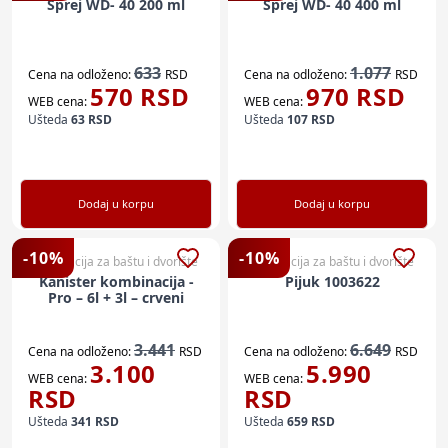
Sprej WD- 40 200 ml
Sprej WD- 40 400 ml
633
1.077
Cena na odloženo:
RSD
Cena na odloženo:
RSD
570
RSD
970
RSD
WEB cena:
WEB cena:
Ušteda
63
RSD
Ušteda
107
RSD
Dodaj u korpu
Dodaj u korpu
-
10
%
-
10
%
Dekoracija za baštu i dvorište
Dekoracija za baštu i dvorište
Kanister kombinacija -
Pijuk 1003622
Pro – 6l + 3l – crveni
3.441
6.649
Cena na odloženo:
RSD
Cena na odloženo:
RSD
3.100
5.990
WEB cena:
WEB cena:
RSD
RSD
Ušteda
341
RSD
Ušteda
659
RSD