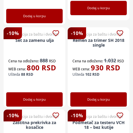
Dodaj u korpu
Dodaj u korpu
-
10
%
-
10
%
Dekoracija za baštu i dvorište
Dekoracija za baštu i dvorište
Set za zamenu ulja
Remen za trimer SH 2018
single
888
1.032
Cena na odloženo:
RSD
Cena na odloženo:
RSD
800
RSD
930
RSD
WEB cena:
WEB cena:
Ušteda
88
RSD
Ušteda
102
RSD
Dodaj u korpu
Dodaj u korpu
-
10
%
-
10
%
Dekoracija za baštu i dvorište
Dekoracija za baštu i dvorište
Zaštitna prekrivka za
Podmetač za testeru VCH
kosačice
18 – bez kutije