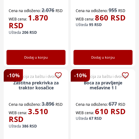
2.076
955
Cena na odloženo:
RSD
Cena na odloženo:
RSD
1.870
860
RSD
WEB cena:
WEB cena:
RSD
Ušteda
95
RSD
Ušteda
206
RSD
Dodaj u korpu
Dodaj u korpu
-
10
%
-
10
%
Dekoracija za baštu i dvorište
Dekoracija za baštu i dvorište
Zaštitna prekrivka za
Boca za pravljenje
traktor kosačice
mešavine 1 l
3.896
677
Cena na odloženo:
RSD
Cena na odloženo:
RSD
3.510
610
RSD
WEB cena:
WEB cena:
RSD
Ušteda
67
RSD
Ušteda
386
RSD