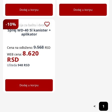
Dodaj u korpu
Dodaj u korpu
-
10
%
Dekoracija za baštu i dvorište
Sprej WD-40 5l kanister +
aplikator
9.568
Cena na odloženo:
RSD
8.620
WEB cena:
RSD
Ušteda
948
RSD
Dodaj u korpu
<
1