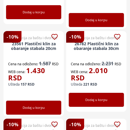
Dodaj u korpu
Dodaj u korpu
-
10
%
-
10
%
Dekoracija za baštu i dvorište
Dekoracija za baštu i dvorište
23561 Plastični klin za
26782 Plastični klin za
obaranje stabala 20cm
obaranje stabala 30cm
1.587
2.231
Cena na odloženo:
RSD
Cena na odloženo:
RSD
1.430
2.010
WEB cena:
WEB cena:
RSD
RSD
Ušteda
157
RSD
Ušteda
221
RSD
Dodaj u korpu
Dodaj u korpu
-
10
%
-
10
%
Dekoracija za baštu i dvorište
Dekoracija za baštu i dvorište