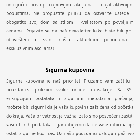
omogućili pristup najnovijim akcijama i najatraktivnijim
popustima. Ne propustite priliku da ostvarite uštede i
obogatite svoj dom sa stilom i kvalitetom po povoljnim
cenama. Prijavite se na naš newsletter kako biste bili prvi
obavešteni o svim našim aktuelnim ponudama i
ekskluzivnim akcijama!
Sigurna kupovina
Sigurna kupovina je naš prioritet. Pružamo vam zaštitu i
pouzdanost prilikom svake online transakcije. Sa SSL
enkripcijom podataka i sigurnim metodama plaćanja,
možete biti sigurni da je vaša kupovina zaštićena od početka
do kraja. Vaša privatnost je važna, zato smo posvećeni zaštiti
vaših ličnih podataka i garantujemo da će vaše informacije
ostati sigurne kod nas. Uz našu pouzdanu uslugu i pažljivo