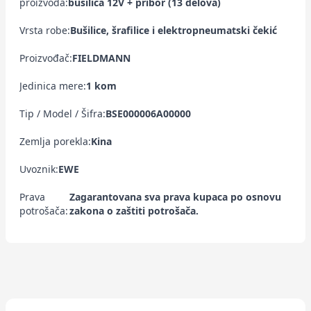
proizvoda:
bušilica 12V + pribor (13 delova)
Vrsta robe:
Bušilice, šrafilice i elektropneumatski čekić
Proizvođač:
FIELDMANN
Jedinica mere:
1 kom
Tip / Model / Šifra:
BSE000006A00000
Zemlja porekla:
Kina
Uvoznik:
EWE
Prava
Zagarantovana sva prava kupaca po osnovu
potrošača:
zakona o zaštiti potrošača.