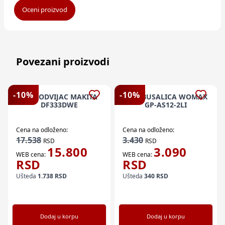
Oceni proizvod
Povezani proizvodi
-
10
%
-
10
%
AKU ODVIJAC MAKITA
AKU BUSALICA WOMAX
DF333DWE
GP-AS12-2LI
Cena na odloženo:
Cena na odloženo:
17.538
3.430
RSD
RSD
15.800
3.090
WEB cena:
WEB cena:
RSD
RSD
Ušteda
1.738
RSD
Ušteda
340
RSD
Dodaj u korpu
Dodaj u korpu