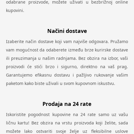
odabrane proizvode, možete uživati u bezbrižnoj online
kupovini.
Načini dostave
Izaberite način dostave koji vam najviše odgovara. Pružamo
vam mogućnost da odaberete između brze kurirske dostave
ili preuzimanja u našim radnjama. Bez obzira na izbor, vaši
proizvodi će stići brzo i sigurno, direktno na vaš prag.
Garantujemo efikasnu dostavu i pažljivo rukovanje vašim
paketom kako biste uživali u svom kupovnom iskustvu.
Prodaja na 24 rate
Iskoristite pogodnost kupovine na 24 rate samo uz vašu
ličnu kartu! Bez obzira na vrstu proizvoda koji želite, sada
možete lako ostvariti svoje želje uz fleksibilne uslove