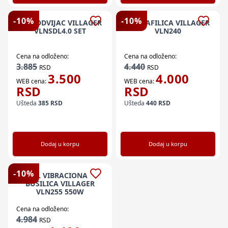
-
10
%
-
10
%
AKU ODVIJAC VILLAGER
EL SRAFILICA VILLAGER
VLNSDL4.0 SET
VLN240
Cena na odloženo:
Cena na odloženo:
3.885
4.440
RSD
RSD
3.500
4.000
WEB cena:
WEB cena:
RSD
RSD
Ušteda
385
RSD
Ušteda
440
RSD
Dodaj u korpu
Dodaj u korpu
-
10
%
EL VIBRACIONA
BUSILICA VILLAGER
VLN255 550W
Cena na odloženo:
4.984
RSD