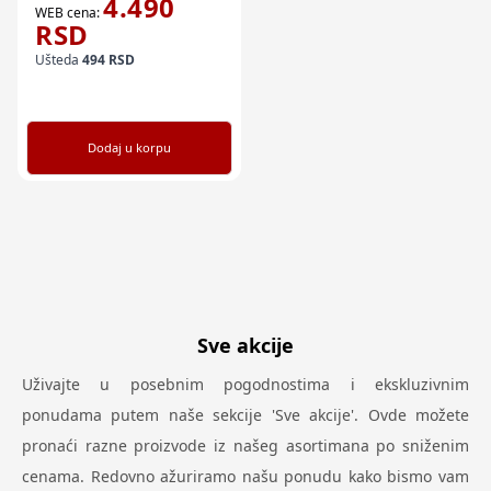
4.490
WEB cena:
RSD
Ušteda
494
RSD
Dodaj u korpu
Sve akcije
Uživajte u posebnim pogodnostima i ekskluzivnim
ponudama putem naše sekcije 'Sve akcije'. Ovde možete
pronaći razne proizvode iz našeg asortimana po sniženim
cenama. Redovno ažuriramo našu ponudu kako bismo vam