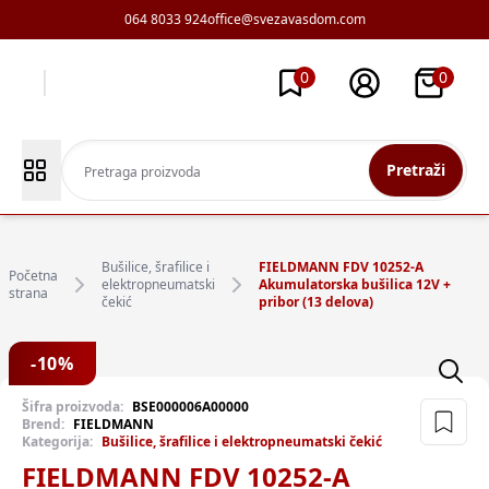
064 8033 924
office@svezavasdom.com
0
0
Pretraži
Bušilice, šrafilice i
FIELDMANN FDV 10252-A
Početna
elektropneumatski
Akumulatorska bušilica 12V +
strana
čekić
pribor (13 delova)
-
10
%
Šifra proizvoda:
BSE000006A00000
Brend:
FIELDMANN
Kategorija:
Bušilice, šrafilice i elektropneumatski čekić
FIELDMANN FDV 10252-A