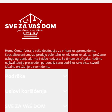
Home Centar Vera je vaša destinacija za vrhunsku opremu doma.
Specializovani smo za prodaju bele tehnike, elektronike, alata, i pružamo
usluge ugradnje alarma i video nadzora. Sa timom stručnjaka, nudimo
najkvalitetnije proizvode i personaliziranu podršku kako biste stvorili
idealno okruženje u svom domu.
Podrška
Uslovi korišćenja
SVE ZA VAŠ DOM