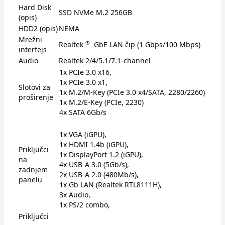
Hard Disk
SSD NVMe M.2 256GB
(opis)
HDD2 (opis)
NEMA
Mrežni
®
Realtek
GbE LAN čip (1 Gbps/100 Mbps)
interfejs
Audio
Realtek 2/4/5.1/7.1-channel
1x PCIe 3.0 x16,
1x PCIe 3.0 x1,
Slotovi za
1x M.2/​M-Key (PCIe 3.0 x4/​SATA, 2280/​2260)
proširenje
1x M.2/​E-Key (PCIe, 2230)
4x SATA 6Gb/s
1x VGA (iGPU),
1x HDMI 1.4b (iGPU),
Priključci
1x DisplayPort 1.2 (iGPU),
na
4x USB-A 3.0 (5Gb/​s),
zadnjem
2x USB-A 2.0 (480Mb/​s),
panelu
1x Gb LAN (Realtek RTL8111H),
3x Audio,
1x PS/​2 combo,
Priključci