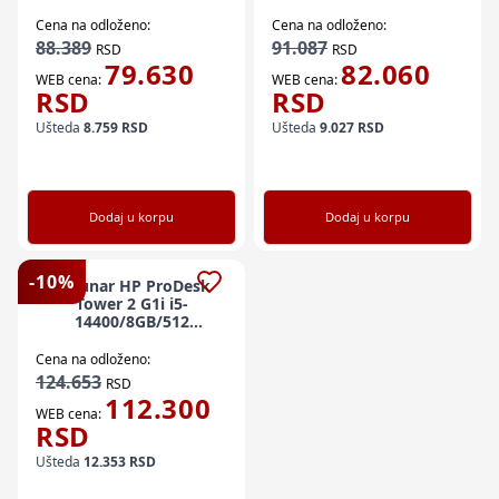
13100/8GB/256GB
13420H/8GB/512GB
SSD/USB miš i tastatura
SSD/USB miš i tastatura
Cena na odloženo:
Cena na odloženo:
SR
88.389
91.087
RSD
RSD
79.630
82.060
WEB cena:
WEB cena:
RSD
RSD
Ušteda
8.759
RSD
Ušteda
9.027
RSD
Dodaj u korpu
Dodaj u korpu
-
10
%
Računar HP ProDesk
Tower 2 G1i i5-
14400/8GB/512
SSD/Win11Pro
Cena na odloženo:
124.653
RSD
112.300
WEB cena:
RSD
Ušteda
12.353
RSD