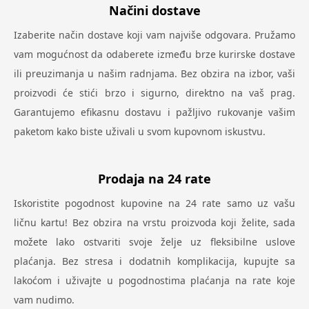
Načini dostave
Izaberite način dostave koji vam najviše odgovara. Pružamo
vam mogućnost da odaberete između brze kurirske dostave
ili preuzimanja u našim radnjama. Bez obzira na izbor, vaši
proizvodi će stići brzo i sigurno, direktno na vaš prag.
Garantujemo efikasnu dostavu i pažljivo rukovanje vašim
paketom kako biste uživali u svom kupovnom iskustvu.
Prodaja na 24 rate
Iskoristite pogodnost kupovine na 24 rate samo uz vašu
ličnu kartu! Bez obzira na vrstu proizvoda koji želite, sada
možete lako ostvariti svoje želje uz fleksibilne uslove
plaćanja. Bez stresa i dodatnih komplikacija, kupujte sa
lakoćom i uživajte u pogodnostima plaćanja na rate koje
vam nudimo.