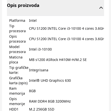
Opis proizvoda
Platforma
Intel
Tip
CPU S1200 INTEL Core i3-10100 4 cores 3.6GHz (4
procesora
Opis
CPU S1200 INTEL Core i3-10100 4 cores 3.6GHz (
procesora
Model
Intel i3-10100
procesora
Maticna
MB s1200 ASRock H410M-H/M.2 SE
ploca
Tip grafičke
Integrisana
karte:
Grafička
Intel® UHD Graphics 630
karta (opis)
Ram
8GB
memorija
Opis
RAM DDR4 8GB 3200MHz
memorije
HDD1
M.2 256GB SSD