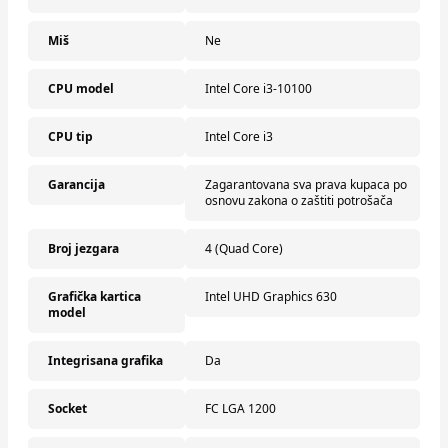
Miš
Ne
CPU model
Intel Core i3-10100
CPU tip
Intel Core i3
Garancija
Zagarantovana sva prava kupaca po
osnovu zakona o zaštiti potrošača
Broj jezgara
4 (Quad Core)
Grafička kartica
Intel UHD Graphics 630
model
Integrisana grafika
Da
Socket
FC LGA 1200