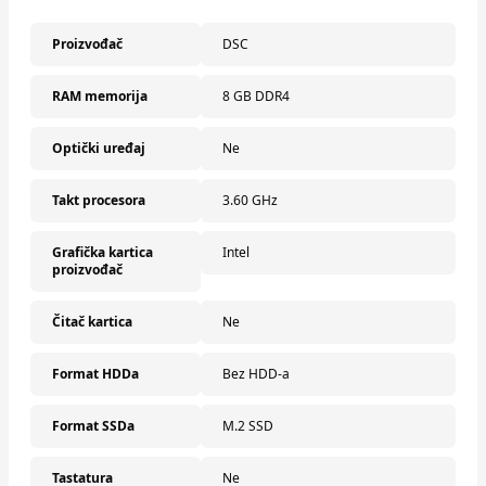
Proizvođač
DSC
RAM memorija
8 GB DDR4
Optički uređaj
Ne
Takt procesora
3.60 GHz
Grafička kartica
Intel
proizvođač
Čitač kartica
Ne
Format HDDa
Bez HDD-a
Format SSDa
M.2 SSD
Tastatura
Ne