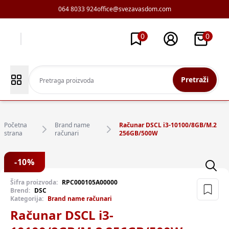
064 8033 924
office@svezavasdom.com
0
0
Pretraži
Početna
Brand name
Računar DSCL i3-10100/8GB/M.2
strana
računari
256GB/500W
-
10
%
Šifra proizvoda:
RPC000105A00000
Brend:
DSC
Kategorija:
Brand name računari
Računar DSCL i3-