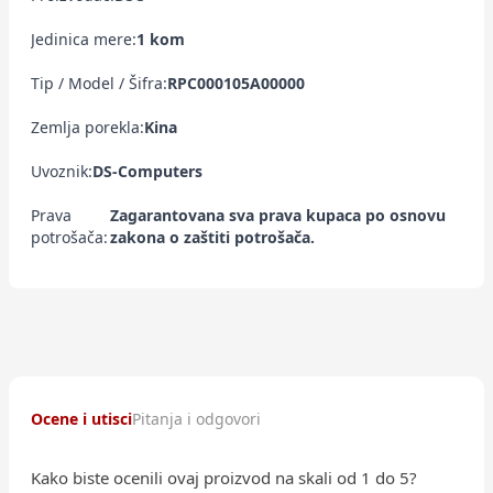
Jedinica mere:
1 kom
Tip / Model / Šifra:
RPC000105A00000
Zemlja porekla:
Kina
Uvoznik:
DS-Computers
Prava
Zagarantovana sva prava kupaca po osnovu
potrošača:
zakona o zaštiti potrošača.
Ocene i utisci
Pitanja i odgovori
Kako biste ocenili ovaj proizvod na skali od 1 do 5?