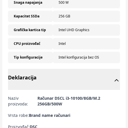
Snaga napajanja
500 W
Kapacitet SSDa
256 GB
Grafička kartica tip
Intel UHD Graphics
CPU proizvođač
Intel
Tip konfiguracije
Intel konfiguracija bez OS
Deklaracija
Naziv
Računar DSCL i3-10100/8GB/M.2
proizvoda:
256GB/500W
Vrsta robe:
Brand name računari
Proizvođač:
DSC