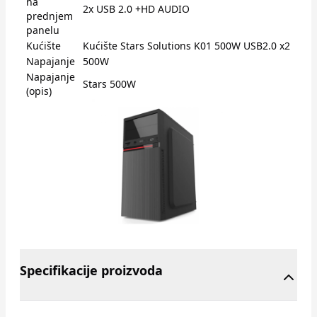
na
2x USB 2.0 +HD AUDIO
prednjem
panelu
Kućište
Kućište Stars Solutions K01 500W USB2.0 x2
Napajanje
500W
Napajanje
Stars 500W
(opis)
Specifikacije proizvoda