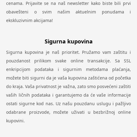
cenama. Prijavite se na naš newsletter kako biste bili prvi
obavešteni o svim našim aktuelnim ponudama i
ekskluzivnim akcijama!
Sigurna kupovina
Sigurna kupovina je naš prioritet. Pružamo vam zaštitu i
pouzdanost prilikom svake online transakcije. Sa SSL
enkripcijom podataka i sigurnim metodama plaćanja,
možete biti sigurni da je vaša kupovina zaštićena od početka
do kraja. Vaša privatnost je važna, zato smo posvećeni zaštiti
vaših ličnih podataka i garantujemo da će vaše informacije
ostati sigurne kod nas. Uz našu pouzdanu uslugu i pažljivo
odabrane proizvode, možete uživati u bezbrižnoj online
kupovini.