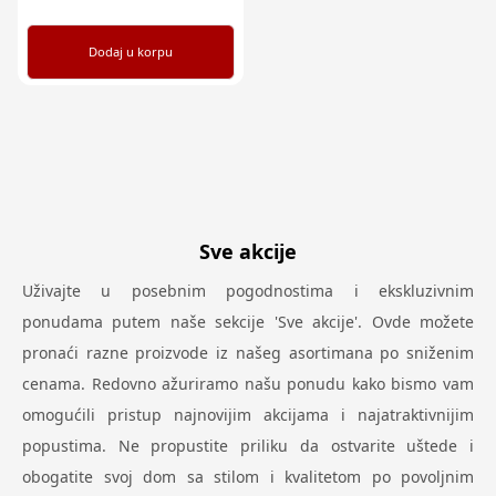
Dodaj u korpu
Sve akcije
Uživajte u posebnim pogodnostima i ekskluzivnim
ponudama putem naše sekcije 'Sve akcije'. Ovde možete
pronaći razne proizvode iz našeg asortimana po sniženim
cenama. Redovno ažuriramo našu ponudu kako bismo vam
omogućili pristup najnovijim akcijama i najatraktivnijim
popustima. Ne propustite priliku da ostvarite uštede i
obogatite svoj dom sa stilom i kvalitetom po povoljnim