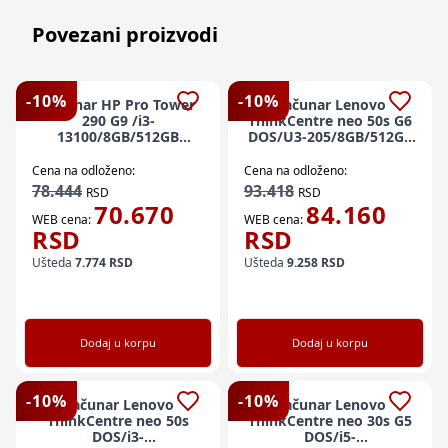
Povezani proizvodi
-
10
%
-
10
%
Računar HP Pro Tower
Računar Lenovo
290 G9 /i3-
ThinkCentre neo 50s G6
13100/8GB/512GB
DOS/U3-205/8GB/512GB
SSD/Free DOS
SSD/USB miš i tastatura
Cena na odloženo:
Cena na odloženo:
78.444
93.418
RSD
RSD
70.670
84.160
WEB cena:
WEB cena:
RSD
RSD
Ušteda
7.774
RSD
Ušteda
9.258
RSD
Dodaj u korpu
Dodaj u korpu
-
10
%
-
10
%
Računar Lenovo
Računar Lenovo
ThinkCentre neo 50s
ThinkCentre neo 30s G5
DOS/i3-
DOS/i5-