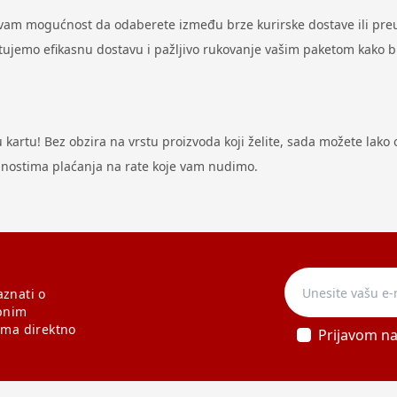
 vam mogućnost da odaberete između brze kurirske dostave ili preu
antujemo efikasnu dostavu i pažljivo rukovanje vašim paketom kako 
artu! Bez obzira na vrstu proizvoda koji želite, sada možete lako ost
odnostima plaćanja na rate koje vam nudimo.
aznati o
bnim
ama direktno
Prijavom n