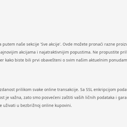
putem naše sekcije 'Sve akcije'. Ovde možete pronaći razne proi
ovijim akcijama i najatraktivnijim popustima. Ne propustite prilik
ter kako biste bili prvi obavešteni o svim našim aktuelnim ponudam
uzdanost prilikom svake online transakcije. Sa SSL enkripcijom pod
st je važna, zato smo posvećeni zaštiti vaših ličnih podataka i gar
uživati u bezbrižnoj online kupovini.