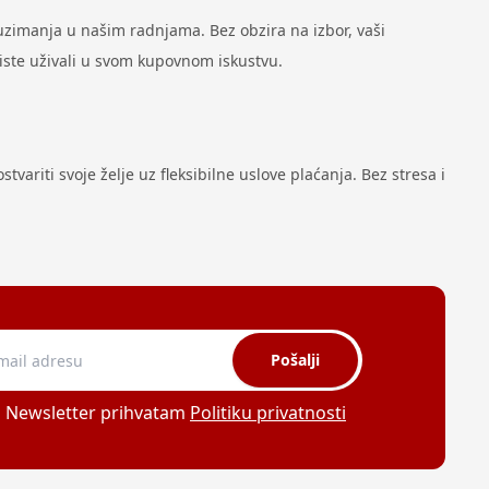
zimanja u našim radnjama. Bez obzira na izbor, vaši
biste uživali u svom kupovnom iskustvu.
variti svoje želje uz fleksibilne uslove plaćanja. Bez stresa i
Pošalji
a Newsletter prihvatam
Politiku privatnosti