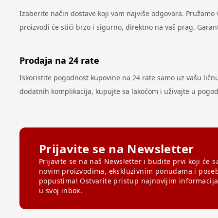
Izaberite način dostave koji vam najviše odgovara. Pružamo
proizvodi će stići brzo i sigurno, direktno na vaš prag. Gar
Prodaja na 24 rate
Iskoristite pogodnost kupovine na 24 rate samo uz vašu ličnu k
dodatnih komplikacija, kupujte sa lakoćom i uživajte u pog
Prijavite se na Newsletter
Prijavite se na naš Newsletter i budite prvi koji će s
novim proizvodima, ekskluzivnim ponudama i pose
popustima! Ostvarite pristup najnovijim informacij
u svoj inbox.