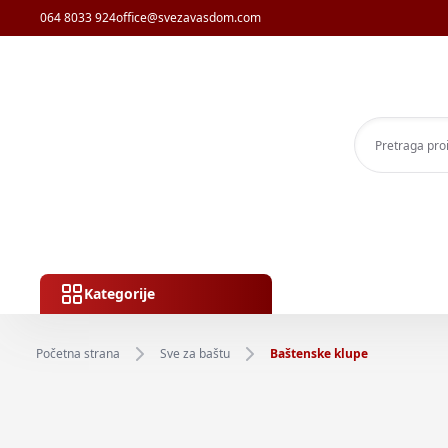
064 8033 924
office@svezavasdom.com
Kategorije
Početna strana
Sve za baštu
Baštenske klupe