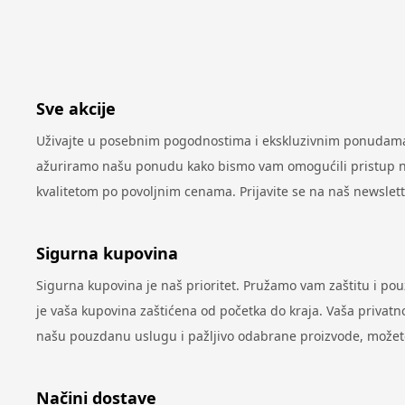
Sve akcije
Uživajte u posebnim pogodnostima i ekskluzivnim ponudama 
ažuriramo našu ponudu kako bismo vam omogućili pristup najn
kvalitetom po povoljnim cenama. Prijavite se na naš newslet
Sigurna kupovina
Sigurna kupovina je naš prioritet. Pružamo vam zaštitu i po
je vaša kupovina zaštićena od početka do kraja. Vaša privatno
našu pouzdanu uslugu i pažljivo odabrane proizvode, možete 
Načini dostave