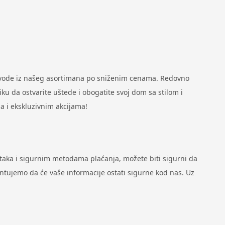
zvode iz našeg asortimana po sniženim cenama. Redovno
u da ostvarite uštede i obogatite svoj dom sa stilom i
a i ekskluzivnim akcijama!
ataka i sigurnim metodama plaćanja, možete biti sigurni da
antujemo da će vaše informacije ostati sigurne kod nas. Uz