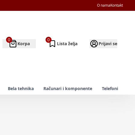
O nama
Kontakt
0
0
Korpa
Lista želja
Prijavi se
Bela tehnika
Računari i komponente
Telefoni