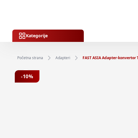
Kategorije
Početna strana
Adapteri
FAST ASIA Adapter-konvertor 
Previous slide
-
10
%