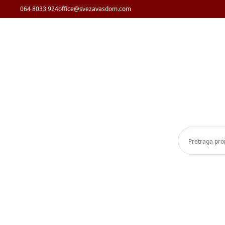
064 8033 924
office@svezavasdom.com