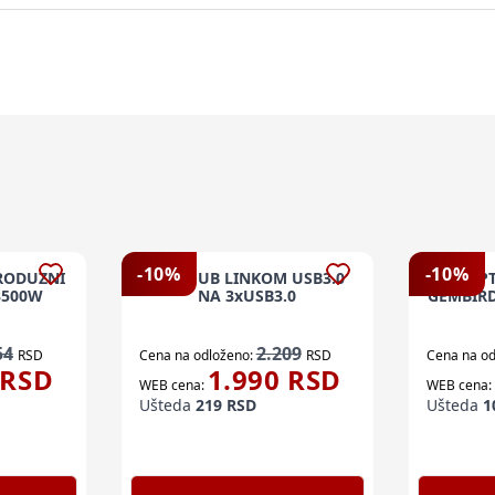
-
10
%
-
10
%
RODUZNI
USB HUB LINKOM USB3.0
ADAPT
3500W
NA 3xUSB3.0
GEMBIRD
54
2.209
RSD
Cena na odloženo:
RSD
Cena na od
RSD
1.990
RSD
WEB cena:
WEB cena:
Ušteda
219
RSD
Ušteda
1