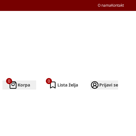
O nama
Kontakt
0
0
Korpa
Lista želja
Prijavi se