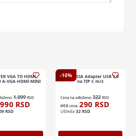
-
10
%
ER VGA TO HDMI
FAST ASIA Adapter USB 3.0
 A-VGA-HDMI-MINI
na TIP C m/z
1.099
322
loženo:
RSD
Cena na odloženo:
RSD
990
RSD
290
RSD
WEB cena:
09
RSD
Ušteda
32
RSD