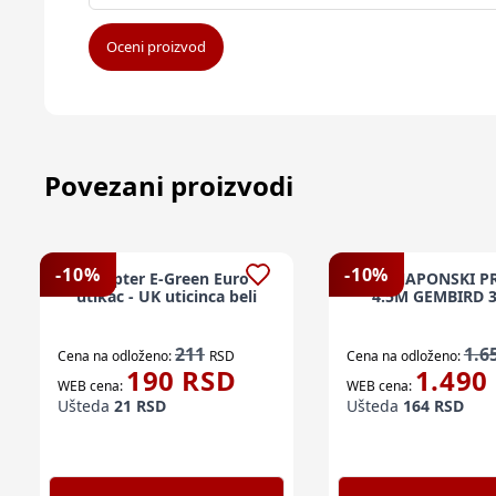
Oceni proizvod
Povezani proizvodi
-
10
%
-
10
%
Adapter E-Green Euro
KABL NAPONSKI P
utikac - UK uticinca beli
4.5M GEMBIRD 
211
1.6
Cena na odloženo:
RSD
Cena na odloženo:
190
RSD
1.490
WEB cena:
WEB cena:
Ušteda
21
RSD
Ušteda
164
RSD